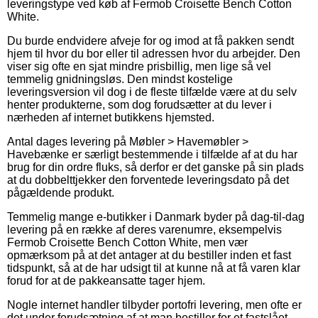
leveringstype ved køb af Fermob Croisette Bench Cotton
White.
Du burde endvidere afveje for og imod at få pakken sendt
hjem til hvor du bor eller til adressen hvor du arbejder. Den
viser sig ofte en sjat mindre prisbillig, men lige så vel
temmelig gnidningsløs. Den mindst kostelige
leveringsversion vil dog i de fleste tilfælde være at du selv
henter produkterne, som dog forudsætter at du lever i
nærheden af internet butikkens hjemsted.
Antal dages levering på Møbler > Havemøbler >
Havebænke er særligt bestemmende i tilfælde af at du har
brug for din ordre fluks, så derfor er det ganske på sin plads
at du dobbelttjekker den forventede leveringsdato på det
pågældende produkt.
Temmelig mange e-butikker i Danmark byder på dag-til-dag
levering på en række af deres varenumre, eksempelvis
Fermob Croisette Bench Cotton White, men vær
opmærksom på at det antager at du bestiller inden et fast
tidspunkt, så at de har udsigt til at kunne nå at få varen klar
forud for at de pakkeansatte tager hjem.
Nogle internet handler tilbyder portofri levering, men ofte er
det under forudsætning af at man bestiller for et fastslået