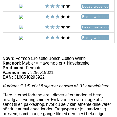
Besøg webshop
Besøg webshop
Besøg webshop
Besøg webshop
Navn:
Fermob Croisette Bench Cotton White
Kategori:
Møbler > Havemøbler > Havebænke
Producent:
Fermob
Varenummer:
3296v19321
EAN:
3100540295922
Vurderet til
3.5
ud af 5 stjerner baseret på
33
anmeldelser
Flere internet forhandlere udlover efterhånden et bredt
udvalg af leveringsmidler. En favorit er i vore dage at få
sendt til en pakkeshop, hvor du selv kan afhente dine varer
når du har mulighed for det. Fragttypen er jo usædvanlig
bekvem, samt mange gange tilmed den mest betalelige