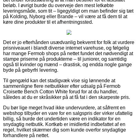
beløb. I øvrigt burde du overveje den mest letkøbte
leveringsmåde, som tit – ligegyldigt om man befinder sig tæt
på Kolding, Nyborg eller Brande – vil være at få dem til at
køre dine produkter til et afhentningssted.
Det er jo efterhånden usædvanlig bekvemt for folk at vurdere
prisniveauet i blandt diverse internet varehuse, og følgelig
har mange Fermob shops på nettet fundet det nødvendigt at
stampe priserne på produkterne – til juniorer, og samtidig
også til kvinder og mænd – drastisk, og endda nogle gange
byde på gebyrfri levering.
Til gengæld kan det stadigvæk vise sig lønnende at
sammenligne flere netbutikker efter udsalg på Fermob
Croisette Bench Cotton White forud for at du handler,
således at du er skråsikker på at få fat i den skarpeste pris.
Du bør lige meget hvad ikke undervurdere, at såfremt en
webshop tilbyder en vare for en salgspris der virker ufattelig
billig, så burde det undertiden være en indikator for en
snydagtig netbutik. Kortkøb er imidlertid indbefattet af en
regel, hvilket skærmer dig som kunde overfor snydagtige
forhandlere på nettet.