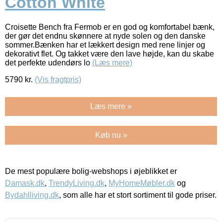
Cotton White
Croisette Bench fra Fermob er en god og komfortabel bænk,
der gør det endnu skønnere at nyde solen og den danske
sommer.Bænken har et lækkert design med rene linjer og
dekorativt flet. Og takket være den lave højde, kan du skabe
det perfekte udendørs lo
(Læs mere)
5790
kr.
(Vis fragtpris)
Læs mere »
Køb nu »
De mest populære bolig-webshops i øjeblikket er
Damask.dk
,
TrendyLiving.dk
,
MyHomeMøbler.dk
og
Bydahlliving.dk
, som alle har et stort sortiment til gode priser.