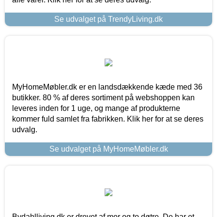
Se udvalget på TrendyLiving.dk
MyHomeMøbler.dk er en landsdækkende kæde med 36
butikker. 80 % af deres sortiment på webshoppen kan
leveres inden for 1 uge, og mange af produkterne
kommer fuld samlet fra fabrikken. Klik her for at se deres
udvalg.
Se udvalget på MyHomeMøbler.dk
Bydahlliving.dk er drevet af mor og to døtre. De har et