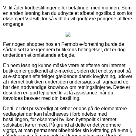
Vi tilråder kortbestillinger eller betalinger med mobilen. Som
en anden løsning kan du udnytte et afbetalingstilbud som for
eksempel ViaBill, for så vidt du vil godtgøre pengene af flere
omgange.
Før nogen shopper hos en Fermob e-forretning burde de
sådan set løbe igennem butikkens betingelser, det er dog
undertiden et omfattende arbejde.
En nem løsning kunne måske være at efterse om internet
butikken er godkendt af e-mærket, siden det er et sympol på
at e-shoppen efterfølger gældende dansk lovgivning, udover
at internet butikken undertiden undersøges af fagmænd der
har den nødvendige knowhow om retningslinjerne. Dette er
desuden en god lejlighed til at få assistance, når du
forvoldes besvær med din bestilling.
Dertil er det prisværdigt at køber er obs på de elementære
vedtægter der kan håndhæves i forbindelse med
bestillingen, for eksempel hvilken byttepolitik internet
selskabet kører med. På grund af dette er det ydermere
vigtigt, at man permanent bibeholder sin kvittering på e-mail,
således man når som helst vil kunne eftervise sit køb af