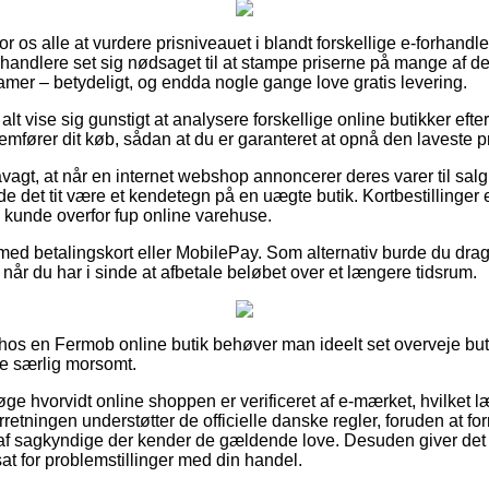
for os alle at vurdere prisniveauet i blandt forskellige e-forhandl
rhandlere set sig nødsaget til at stampe priserne på mange af de
damer – betydeligt, og endda nogle gange love gratis levering.
alt vise sig gunstigt at analysere forskellige online butikker eft
mfører dit køb, sådan at du er garanteret at opnå den laveste pr
agt, at når en internet webshop annoncerer deres varer til salg 
rde det tit være et kendetegn på en uægte butik. Kortbestillinger 
m kunde overfor fup online varehuse.
 med betalingskort eller MobilePay. Som alternativ burde du drag
, når du har i sinde at afbetale beløbet over et længere tidsrum.
er hos en Fermob online butik behøver man ideelt set overveje but
ke særlig morsomt.
søge hvorvidt online shoppen er verificeret af e-mærket, hvilket 
rretningen understøtter de officielle danske regler, foruden at fo
af sagkyndige der kender de gældende love. Desuden giver det di
sat for problemstillinger med din handel.