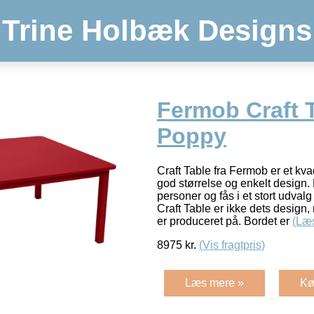
Trine Holbæk Designs
Fermob Craft 
Poppy
Craft Table fra Fermob er et kva
god størrelse og enkelt design. 
personer og fås i et stort udvalg
Craft Table er ikke dets desig
er produceret på. Bordet er
(Læ
8975
kr.
(Vis fragtpris)
Læs mere »
Kø