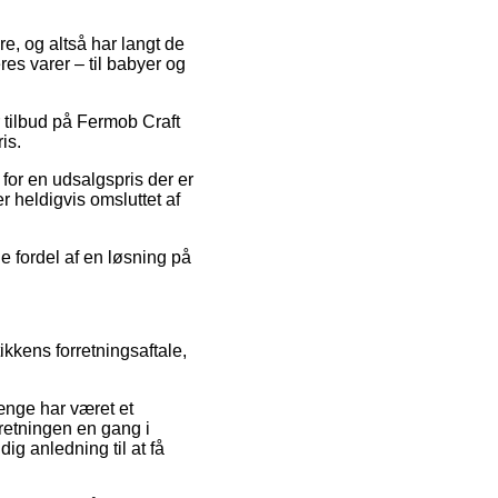
ere, og altså har langt de
res varer – til babyer og
er tilbud på Fermob Craft
is.
for en udsalgspris der er
er heldigvis omsluttet af
e fordel af en løsning på
ikkens forretningsaftale,
længe har været et
rretningen en gang i
g anledning til at få