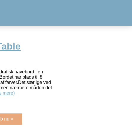
Table
dratisk havebord i en
Bordet har plads til 8
 af farver.Det særlige ved
n, men nærmere måden det
s mere)
b nu »