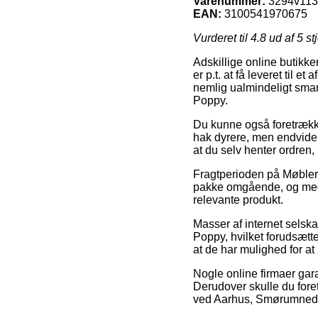
Varenummer:
3294v11
EAN:
3100541970675
Vurderet til
4.8
ud af 5 st
Adskillige online butikk
er p.t. at få leveret til 
nemlig ualmindeligt smar
Poppy.
Du kunne også foretrække a
hak dyrere, men endvidere
at du selv henter ordren,
Fragtperioden på Møbler 
pakke omgående, og med 
relevante produkt.
Masser af internet selska
Poppy, hvilket forudsætte
at de har mulighed for at 
Nogle online firmaer gara
Derudover skulle du fore
ved Aarhus, Smørumnedre e