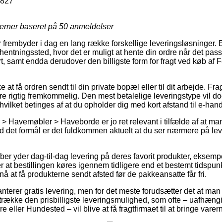
3827
jerner baseret på
50
anmeldelser
er frembyder i dag en lang række forskellige leveringsløsninger.
et afhentningssted, hvor det er muligt at hente din ordre når det pa
t, samt endda derudover den billigste form for fragt ved køb af 
t få ordren sendt til din private bopæl eller til dit arbejde. Frag
 rigtig fremkommelig. Den mest betalelige leveringstype vil dog
 hvilket betinges af at du opholder dig med kort afstand til e-hand
> Havemøbler > Haveborde er jo ret relevant i tilfælde af at ma
det formål er det fuldkommen aktuelt at du ser nærmere på lev
ber yder dag-til-dag levering på deres favorit produkter, eksem
r at bestillingen køres igennem tidligere end et bestemt tidspun
nå at få produkterne sendt afsted før de pakkeansatte får fri.
nterer gratis levering, men for det meste forudsætter det at man k
trække den prisbilligste leveringsmulighed, som ofte – uafhæng
ller Hundested – vil blive at få fragtfirmaet til at bringe varer