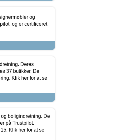
esignermøbler og
lot, og er certificeret
ndretning. Deres
s 37 butikker. De
ing. Klik her for at se
 og boligindretning. De
r på Trustpilot.
5. Klik her for at se