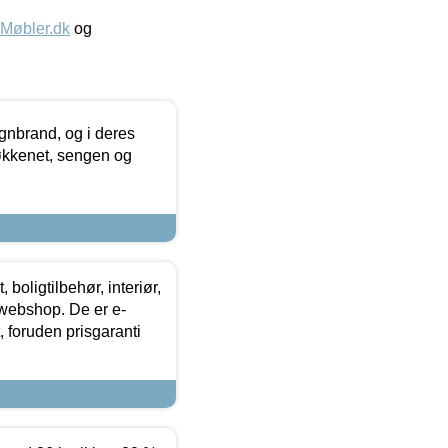
øbler.dk
og
nbrand, og i deres
køkkenet, sengen og
boligtilbehør, interiør,
 webshop. De er e-
 foruden prisgaranti