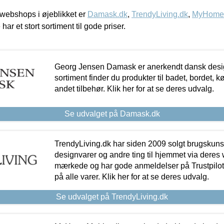
webshops i øjeblikket er
Damask.dk
,
TrendyLiving.dk
,
MyHomeM
 har et stort sortiment til gode priser.
Georg Jensen Damask er anerkendt dansk desig
sortiment finder du produkter til badet, bordet, 
andet tilbehør. Klik her for at se deres udvalg.
Se udvalget på Damask.dk
TrendyLiving.dk har siden 2009 solgt brugskunst, 
designvarer og andre ting til hjemmet via deres
mærkede og har gode anmeldelser på Trustpilot,
på alle varer. Klik her for at se deres udvalg.
Se udvalget på TrendyLiving.dk