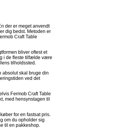
 En der er meget anvendt
sser dig bedst. Metoden er
Fermob Craft Table
tformen bliver oftest et
 i de fleste tilfælde være
lens tilholdssted.
n absolut skal bruge din
eringstiden ved det
pelvis Fermob Craft Table
kt, med hensynstagen til
øber for en fastsat pris.
ig om du opholder sig
ne til en pakkeshop.