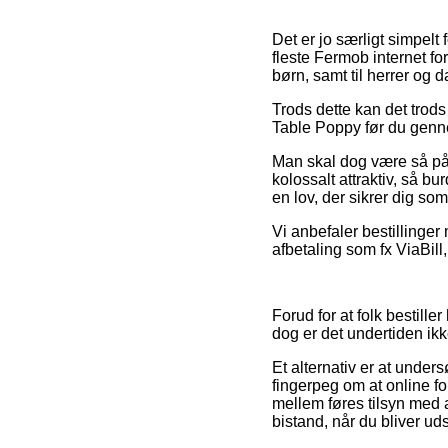
Det er jo særligt simpelt 
fleste Fermob internet fo
børn, samt til herrer og 
Trods dette kan det trods 
Table Poppy før du genne
Man skal dog være så påv
kolossalt attraktiv, så bu
en lov, der sikrer dig so
Vi anbefaler bestillinger
afbetaling som fx ViaBill
Forud for at folk bestill
dog er det undertiden ik
Et alternativ er at under
fingerpeg om at online fo
mellem føres tilsyn med 
bistand, når du bliver ud