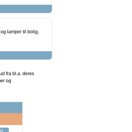
g lamper til bolig,
 fra bl.a. deres
mer og
op