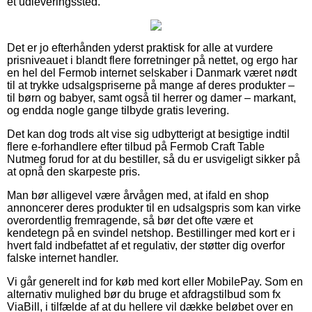
et udleveringssted.
Det er jo efterhånden yderst praktisk for alle at vurdere
prisniveauet i blandt flere forretninger på nettet, og ergo har
en hel del Fermob internet selskaber i Danmark været nødt
til at trykke udsalgspriserne på mange af deres produkter –
til børn og babyer, samt også til herrer og damer – markant,
og endda nogle gange tilbyde gratis levering.
Det kan dog trods alt vise sig udbytterigt at besigtige indtil
flere e-forhandlere efter tilbud på Fermob Craft Table
Nutmeg forud for at du bestiller, så du er usvigeligt sikker på
at opnå den skarpeste pris.
Man bør alligevel være årvågen med, at ifald en shop
annoncerer deres produkter til en udsalgspris som kan virke
overordentlig fremragende, så bør det ofte være et
kendetegn på en svindel netshop. Bestillinger med kort er i
hvert fald indbefattet af et regulativ, der støtter dig overfor
falske internet handler.
Vi går generelt ind for køb med kort eller MobilePay. Som en
alternativ mulighed bør du bruge et afdragstilbud som fx
ViaBill, i tilfælde af at du hellere vil dække beløbet over en