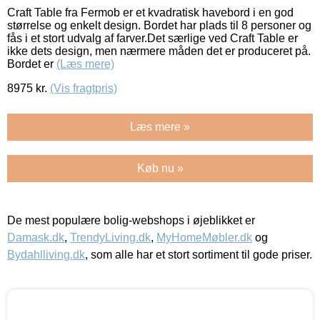
Craft Table fra Fermob er et kvadratisk havebord i en god
størrelse og enkelt design. Bordet har plads til 8 personer og
fås i et stort udvalg af farver.Det særlige ved Craft Table er
ikke dets design, men nærmere måden det er produceret på.
Bordet er
(Læs mere)
8975
kr.
(Vis fragtpris)
Læs mere »
Køb nu »
De mest populære bolig-webshops i øjeblikket er
Damask.dk
,
TrendyLiving.dk
,
MyHomeMøbler.dk
og
Bydahlliving.dk
, som alle har et stort sortiment til gode priser.