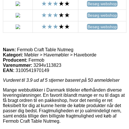
Besøg webshop
Besøg webshop
Besøg webshop
Navn:
Fermob Craft Table Nutmeg
Kategori:
Møbler > Havemøbler > Haveborde
Producent:
Fermob
Varenummer:
3294v113823
EAN:
3100541970149
Vurderet til
3.9
ud af 5 stjerner baseret på
50
anmeldelser
Mange webbutikker i Danmark tildeler efterhånden diverse
leveringsløsninger. En favorit iblandt mange er nu til dags at
få bragt ordren til en pakkeshop, hvor det nemlig er ret
fleksibelt for dig at kunne hente de købte produkter når det
passer dig bedst. Fragtmuligheden er jo ualmindeligt nem,
samt endda tillige den billigste fragtmulighed ved køb af
Fermob Craft Table Nutmeg.