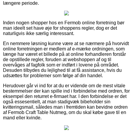
længere periode.
Inden nogen shopper hos en Fermob online forretning bør
man ideelt set have øje for shoppens regler, dog er det
naturligvis ikke særlig interessant.
En nemmere løsning kunne være at se nærmere på hvorvidt
online forretningen er medlem af e-mærke ordningen, som
længe har været et billede på at online forhandleren forstår
de opstillede regler, foruden at webshoppen af og til
overvåges af fagfolk som er indført i lovene på området.
Desuden tilbydes du lejlighed til at få assistance, hvis du
udsættes for problemer som følge af din handel.
Herudover går vi ind for at du er vidende om de mest vitale
bestemmelser der kan spille ind i forbindelse med ordren, for
eksempel den returret e-firmaet har. I den forbindelse er det
også essesentielt, at man stadigvæk bibeholder sin
kvitteringsmail, således man i fremtiden kan bevidne ordren
af Fermob Craft Table Nutmeg, om du skal købe gave til en
mand eller kvinde.