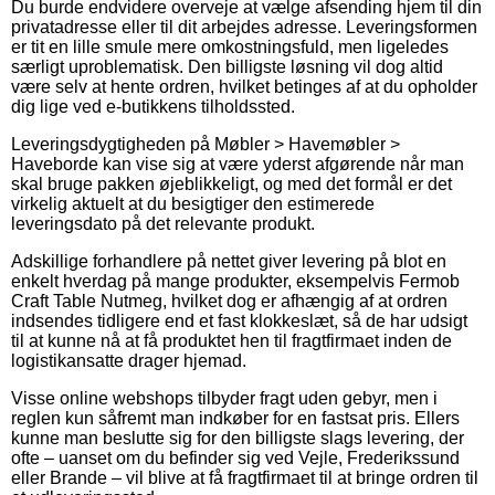
Du burde endvidere overveje at vælge afsending hjem til din
privatadresse eller til dit arbejdes adresse. Leveringsformen
er tit en lille smule mere omkostningsfuld, men ligeledes
særligt uproblematisk. Den billigste løsning vil dog altid
være selv at hente ordren, hvilket betinges af at du opholder
dig lige ved e-butikkens tilholdssted.
Leveringsdygtigheden på Møbler > Havemøbler >
Haveborde kan vise sig at være yderst afgørende når man
skal bruge pakken øjeblikkeligt, og med det formål er det
virkelig aktuelt at du besigtiger den estimerede
leveringsdato på det relevante produkt.
Adskillige forhandlere på nettet giver levering på blot en
enkelt hverdag på mange produkter, eksempelvis Fermob
Craft Table Nutmeg, hvilket dog er afhængig af at ordren
indsendes tidligere end et fast klokkeslæt, så de har udsigt
til at kunne nå at få produktet hen til fragtfirmaet inden de
logistikansatte drager hjemad.
Visse online webshops tilbyder fragt uden gebyr, men i
reglen kun såfremt man indkøber for en fastsat pris. Ellers
kunne man beslutte sig for den billigste slags levering, der
ofte – uanset om du befinder sig ved Vejle, Frederikssund
eller Brande – vil blive at få fragtfirmaet til at bringe ordren til