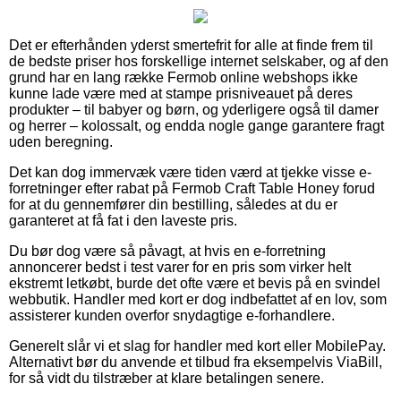
Det er efterhånden yderst smertefrit for alle at finde frem til
de bedste priser hos forskellige internet selskaber, og af den
grund har en lang række Fermob online webshops ikke
kunne lade være med at stampe prisniveauet på deres
produkter – til babyer og børn, og yderligere også til damer
og herrer – kolossalt, og endda nogle gange garantere fragt
uden beregning.
Det kan dog immervæk være tiden værd at tjekke visse e-
forretninger efter rabat på Fermob Craft Table Honey forud
for at du gennemfører din bestilling, således at du er
garanteret at få fat i den laveste pris.
Du bør dog være så påvagt, at hvis en e-forretning
annoncerer bedst i test varer for en pris som virker helt
ekstremt letkøbt, burde det ofte være et bevis på en svindel
webbutik. Handler med kort er dog indbefattet af en lov, som
assisterer kunden overfor snydagtige e-forhandlere.
Generelt slår vi et slag for handler med kort eller MobilePay.
Alternativt bør du anvende et tilbud fra eksempelvis ViaBill,
for så vidt du tilstræber at klare betalingen senere.