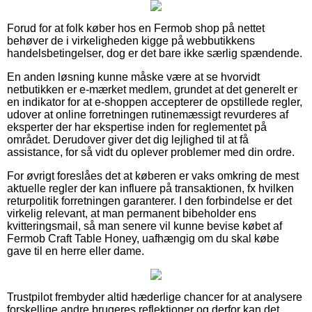
Forud for at folk køber hos en Fermob shop på nettet
behøver de i virkeligheden kigge på webbutikkens
handelsbetingelser, dog er det bare ikke særlig spændende.
En anden løsning kunne måske være at se hvorvidt
netbutikken er e-mærket medlem, grundet at det generelt er
en indikator for at e-shoppen accepterer de opstillede regler,
udover at online forretningen rutinemæssigt revurderes af
eksperter der har ekspertise inden for reglementet på
området. Derudover giver det dig lejlighed til at få
assistance, for så vidt du oplever problemer med din ordre.
For øvrigt foreslåes det at køberen er vaks omkring de mest
aktuelle regler der kan influere på transaktionen, fx hvilken
returpolitik forretningen garanterer. I den forbindelse er det
virkelig relevant, at man permanent bibeholder ens
kvitteringsmail, så man senere vil kunne bevise købet af
Fermob Craft Table Honey, uafhængig om du skal købe
gave til en herre eller dame.
Trustpilot frembyder altid hæderlige chancer for at analysere
forskellige andre brugeres reflektioner og derfor kan det