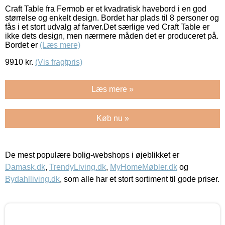
Craft Table fra Fermob er et kvadratisk havebord i en god
størrelse og enkelt design. Bordet har plads til 8 personer og
fås i et stort udvalg af farver.Det særlige ved Craft Table er
ikke dets design, men nærmere måden det er produceret på.
Bordet er
(Læs mere)
9910
kr.
(Vis fragtpris)
Læs mere »
Køb nu »
De mest populære bolig-webshops i øjeblikket er
Damask.dk
,
TrendyLiving.dk
,
MyHomeMøbler.dk
og
Bydahlliving.dk
, som alle har et stort sortiment til gode priser.