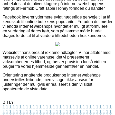
anbefales, at du bliver klogere på internet webshoppens
ratings af Fermob Craft Table Honey forinden du handler.
Facebook leverer ydermere evigt hæderlige genveje til at få
kendskab til online butikkens popularitet. Foruden det møder
vi endda internet webshops hvor det er muligt at formulere
en vurdering af deres køb, som på samme måde burde
drages fordel af til at vurdere tilfredsheden hos kunderne.
Websitet finansieres af reklameindtægter. Vi har aftaler med
massevis af online varehuse idet vi præsenterer
virksomhedernes tilbud, og høster provision for så vidt en
bruger fra vores hjemmeside gennemfører en handel.
Orientering angående produkter og internet webshops
understøttes løbende, men vi tager ikke ansvar for
justeringer der muligvis er realiseret siden vi sidst
opdaterede de viste data.
BITLY:
1
1
1
1
1
1
1
1
1
1
1
1
1
1
1
1
1
1
1
1
1
1
1
1
1
1
1
1
1
1
1
1
1
1
1
1
1
1
1
1
1
1
1
1
1
1
1
1
1
1
1
1
1
1
1
1
1
1
1
1
1
1
1
1
1
1