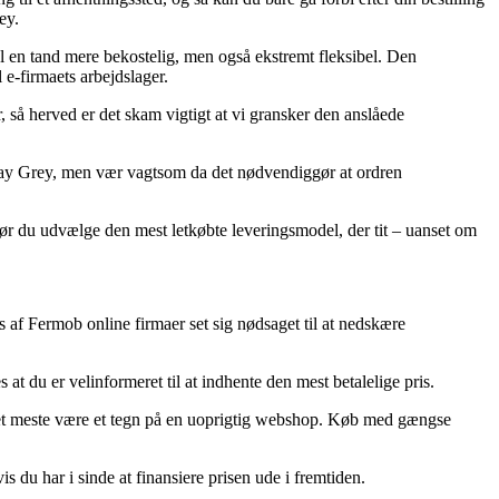
ey.
el en tand mere bekostelig, men også ekstremt fleksibel. Den
 e-firmaets arbejdslager.
å herved er det skam vigtigt at vi gransker den anslåede
Clay Grey, men vær vagtsom da det nødvendiggør at ordren
 bør du udvælge den mest letkøbte leveringsmodel, der tit – uanset om
s af Fermob online firmaer set sig nødsaget til at nedskære
t du er velinformeret til at indhente den mest betalelige pris.
r det meste være et tegn på en uoprigtig webshop. Køb med gængse
is du har i sinde at finansiere prisen ude i fremtiden.