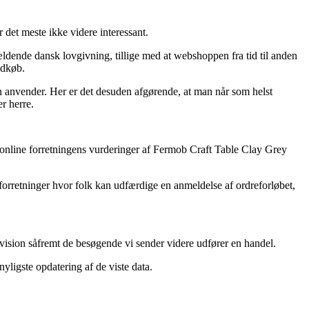
 det meste ikke videre interessant.
gældende dansk lovgivning, tillige med at webshoppen fra tid til anden
ndkøb.
n anvender. Her er det desuden afgørende, at man når som helst
r herre.
ker online forretningens vurderinger af Fermob Craft Table Clay Grey
orretninger hvor folk kan udfærdige en anmeldelse af ordreforløbet,
ovision såfremt de besøgende vi sender videre udfører en handel.
yligste opdatering af de viste data.