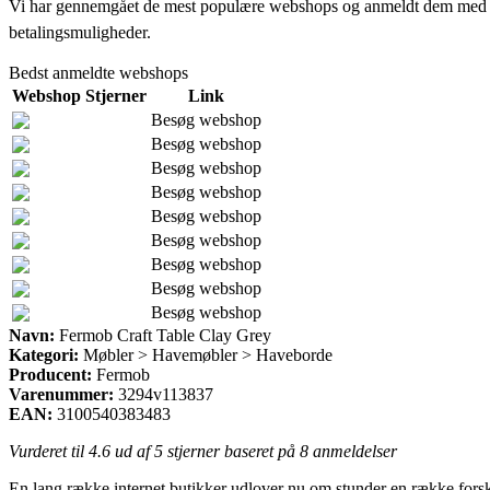
Vi har gennemgået de mest populære webshops og anmeldt dem med stjern
betalingsmuligheder.
Bedst anmeldte webshops
Webshop
Stjerner
Link
Besøg webshop
Besøg webshop
Besøg webshop
Besøg webshop
Besøg webshop
Besøg webshop
Besøg webshop
Besøg webshop
Besøg webshop
Navn:
Fermob Craft Table Clay Grey
Kategori:
Møbler > Havemøbler > Haveborde
Producent:
Fermob
Varenummer:
3294v113837
EAN:
3100540383483
Vurderet til
4.6
ud af 5 stjerner baseret på
8
anmeldelser
En lang række internet butikker udlover nu om stunder en række forskel