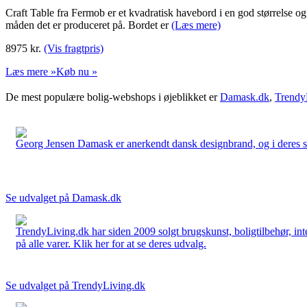
Craft Table fra Fermob er et kvadratisk havebord i en god størrelse og 
måden det er produceret på. Bordet er
(Læs mere)
8975
kr.
(Vis fragtpris)
Læs mere »
Køb nu »
De mest populære bolig-webshops i øjeblikket er
Damask.dk
,
Trendy
Georg Jensen Damask er anerkendt dansk designbrand, og i deres sort
Se udvalget på Damask.dk
TrendyLiving.dk har siden 2009 solgt brugskunst, boligtilbehør, int
på alle varer. Klik her for at se deres udvalg.
Se udvalget på TrendyLiving.dk