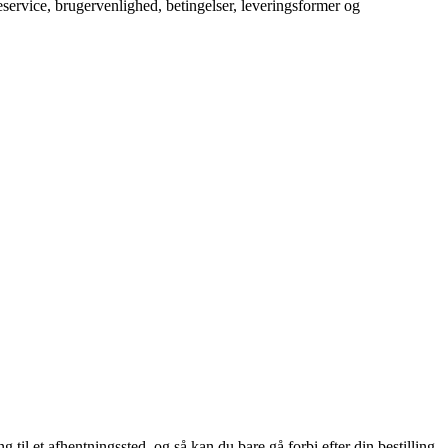
service, brugervenlighed, betingelser, leveringsformer og
il et afhentningssted, og så kan du bare gå forbi efter din bestilling