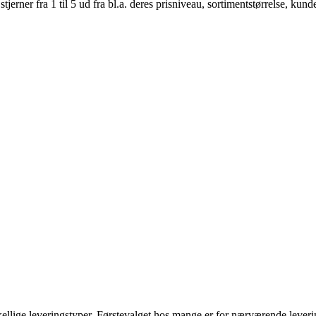
er fra 1 til 5 ud fra bl.a. deres prisniveau, sortimentstørrelse, kunde
lige leveringstyper. Førstevalget hos mange er for nærværende levering t