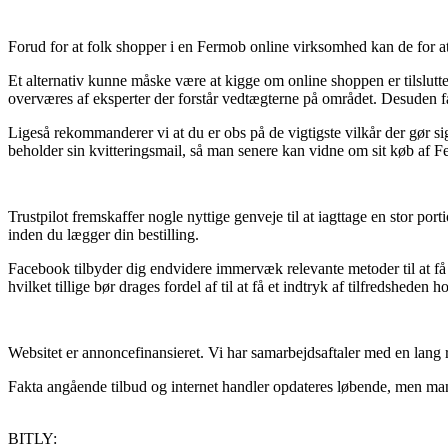
Forud for at folk shopper i en Fermob online virksomhed kan de for at
Et alternativ kunne måske være at kigge om online shoppen er tilslutte
overværes af eksperter der forstår vedtægterne på området. Desuden f
Ligeså rekommanderer vi at du er obs på de vigtigste vilkår der gør 
beholder sin kvitteringsmail, så man senere kan vidne om sit køb af F
Trustpilot fremskaffer nogle nyttige genveje til at iagttage en stor po
inden du lægger din bestilling.
Facebook tilbyder dig endvidere immervæk relevante metoder til at få
hvilket tillige bør drages fordel af til at få et indtryk af tilfredsheden 
Websitet er annoncefinansieret. Vi har samarbejdsaftaler med en lang 
Fakta angående tilbud og internet handler opdateres løbende, men man ka
BITLY: