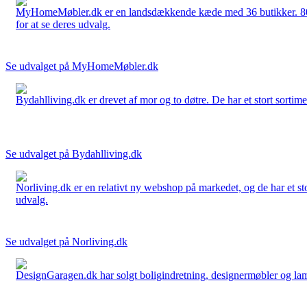
MyHomeMøbler.dk er en landsdækkende kæde med 36 butikker. 80 % 
for at se deres udvalg.
Se udvalget på MyHomeMøbler.dk
Bydahlliving.dk er drevet af mor og to døtre. De har et stort sortime
Se udvalget på Bydahlliving.dk
Norliving.dk er en relativt ny webshop på markedet, og de har et sto
udvalg.
Se udvalget på Norliving.dk
DesignGaragen.dk har solgt boligindretning, designermøbler og lamper