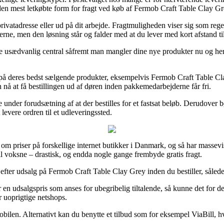
 den mest letkøbte form for fragt ved køb af Fermob Craft Table Clay Gr
rivatadresse eller ud på dit arbejde. Fragtmuligheden viser sig som reg
terne, men den løsning står og falder med at du lever med kort afstand til
ædvanlig central såfremt man mangler dine nye produkter nu og her, s
dag på deres bedst sælgende produkter, eksempelvis Fermob Craft Table 
 nå at få bestillingen ud af døren inden pakkemedarbejderne får fri.
 under forudsætning af at der bestilles for et fastsat beløb. Derudover
 levere ordren til et udleveringssted.
n om priser på forskellige internet butikker i Danmark, og så har massevi
il voksne – drastisk, og endda nogle gange frembyde gratis fragt.
er udsalg på Fermob Craft Table Clay Grey inden du bestiller, således a
r en udsalgspris som anses for ubegribelig tiltalende, så kunne det fo
r uoprigtige netshops.
mobilen. Alternativt kan du benytte et tilbud som for eksempel ViaBill, hv