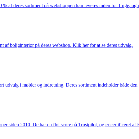
af deres sortiment på webshoppen kan leveres inden for 1 uge, og ma
nt af boliginteriør på deres webshop. Klik her for at se deres udvalg.
rt udvalg i møbler og indretning. Deres sortiment indeholder både den k
 siden 2010. De har en flot score på Trustpilot, og er certificeret af 