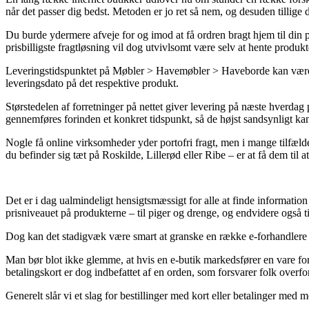
når det passer dig bedst. Metoden er jo ret så nem, og desuden tillige
Du burde ydermere afveje for og imod at få ordren bragt hjem til din p
prisbilligste fragtløsning vil dog utvivlsomt være selv at hente produk
Leveringstidspunktet på Møbler > Havemøbler > Haveborde kan være us
leveringsdato på det respektive produkt.
Størstedelen af forretninger på nettet giver levering på næste hver
gennemføres forinden et konkret tidspunkt, så de højst sandsynligt kan
Nogle få online virksomheder yder portofri fragt, men i mange tilfælde
du befinder sig tæt på Roskilde, Lillerød eller Ribe – er at få dem til at
Det er i dag ualmindeligt hensigtsmæssigt for alle at finde informatio
prisniveauet på produkterne – til piger og drenge, og endvidere også t
Dog kan det stadigvæk være smart at granske en række e-forhandlere eft
Man bør blot ikke glemme, at hvis en e-butik markedsfører en vare fo
betalingskort er dog indbefattet af en orden, som forsvarer folk overfo
Generelt slår vi et slag for bestillinger med kort eller betalinger med 