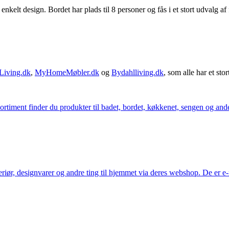
enkelt design. Bordet har plads til 8 personer og fås i et stort udvalg 
Living.dk
,
MyHomeMøbler.dk
og
Bydahlliving.dk
, som alle har et stor
iment finder du produkter til badet, bordet, køkkenet, sengen og andet 
eriør, designvarer og andre ting til hjemmet via deres webshop. De er 