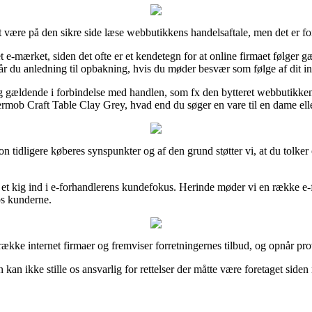
 være på den sikre side læse webbutikkens handelsaftale, men det er for
t e-mærket, siden det ofte er et kendetegn for at online firmaet følger 
år du anledning til opbakning, hvis du møder besvær som følge af dit i
sig gældende i forbindelse med handlen, som fx den bytteret webbutikke
ermob Craft Table Clay Grey, hvad end du søger en vare til en dame elle
rtion tidligere køberes synspunkter og af den grund støtter vi, at du tol
 et kig ind i e-forhandlerens kundefokus. Herinde møder vi en række e-f
hos kunderne.
række internet firmaer og fremviser forretningernes tilbud, og opnår pr
n ikke stille os ansvarlig for rettelser der måtte være foretaget siden n