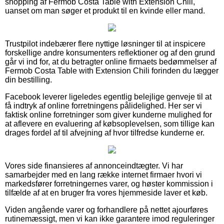
shopping af Fermob Costa Table with Extension Chili,
uanset om man søger et produkt til en kvinde eller mand.
Trustpilot indebærer flere nyttige løsninger til at inspicere
forskellige andre konsumenters reflektioner og af den grund
går vi ind for, at du betragter online firmaets bedømmelser af
Fermob Costa Table with Extension Chili forinden du lægger
din bestilling.
Facebook leverer ligeledes egentlig belejlige genveje til at
få indtryk af online forretningens pålidelighed. Her ser vi
faktisk online forretninger som giver kunderne mulighed for
at aflevere en evaluering af købsoplevelsen, som tillige kan
drages fordel af til afvejning af hvor tilfredse kunderne er.
Vores side finansieres af annonceindtægter. Vi har
samarbejder med en lang række internet firmaer hvori vi
markedsfører forretningernes varer, og høster kommission i
tilfælde af at en bruger fra vores hjemmeside laver et køb.
Viden angående varer og forhandlere på nettet ajourføres
rutinemæssigt, men vi kan ikke garantere imod reguleringer