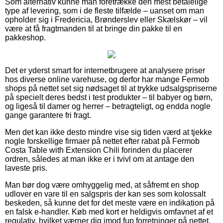
Som alternativ kunne man foretrække den mest betalelige
type af levering, som i de fleste tilfælde – uanset om man
opholder sig i Fredericia, Brønderslev eller Skælskør – vil
være at få fragtmanden til at bringe din pakke til en
pakkeshop.
Det er yderst smart for internetbrugere at analysere priser
hos diverse online varehuse, og derfor har mange Fermob
shops på nettet set sig nødsaget til at trykke udsalgspriserne
på specielt deres bedst i test produkter – til babyer og børn,
og ligeså til damer og herrer – betragteligt, og endda nogle
gange garantere fri fragt.
Men det kan ikke desto mindre vise sig tiden værd at tjekke
nogle forskellige firmaer på nettet efter rabat på Fermob
Costa Table with Extension Chili forinden du placerer
ordren, således at man ikke er i tvivl om at antage den
laveste pris.
Man bør dog være omhyggelig med, at såfremt en shop
udlover en vare til en salgspris der kan ses som kolossalt
beskeden, så kunne det for det meste være en indikation på
en falsk e-handler. Køb med kort er heldigvis omfavnet af et
regulativ, hvilket værner dig imod fup forretninger på nettet.