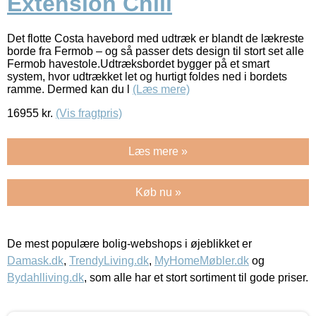
Extension Chili
Det flotte Costa havebord med udtræk er blandt de lækreste
borde fra Fermob – og så passer dets design til stort set alle
Fermob havestole.Udtræksbordet bygger på et smart
system, hvor udtrækket let og hurtigt foldes ned i bordets
ramme. Dermed kan du l
(Læs mere)
16955
kr.
(Vis fragtpris)
Læs mere »
Køb nu »
De mest populære bolig-webshops i øjeblikket er
Damask.dk
,
TrendyLiving.dk
,
MyHomeMøbler.dk
og
Bydahlliving.dk
, som alle har et stort sortiment til gode priser.