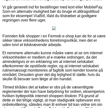
Vi går generelt ind for bestillinger med kort eller MobilePay.
Som en alternativ mulighed bør du bruge et afdragstilbud
som for eksempel ViaBill, ifald du tilstræber at godtgøre
regningen over flere uger.
Forinden folk shopper i en Fermob e-shop kan de for at være
sikker læse virksomhedens forretningsvilkår, men det er
uden tvivl et tidskrævende arbejde.
Et nemmere alternativ kunne måske være at se om internet
virksomheden er medlem af e-mærke ordningen, da det
almindeligvis er en erklæring om at internet selskabet
efterkommer de opstillede regler, og at internet selskabet
rutinemæssigt monitoreres af fagfolk som kender lovene på
området. Desuden giver det dig lejlighed til støtte, hvis du
skulle få besvær som følge af din handel.
Tilmed tilrådes det at køber er obs på de væsentligste
reglementer der kan have betydning for ordren, eksempelvis
hvilken byttepolitik internet shoppen tilsikrer. På grund af
dette er det tillige vigtigt, at man stadigvæk opbevarer ens
ordrekvittering, således man til enhver tid kan vidne om sin