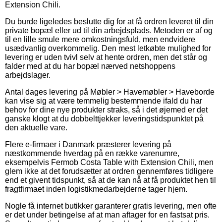
Extension Chili.
Du burde ligeledes beslutte dig for at få ordren leveret til din
private bopæl eller ud til din arbejdsplads. Metoden er af og
til en lille smule mere omkostningsfuld, men endvidere
usædvanlig overkommelig. Den mest letkøbte mulighed for
levering er uden tvivl selv at hente ordren, men det står og
falder med at du har bopæl nærved netshoppens
arbejdslager.
Antal dages levering på Møbler > Havemøbler > Haveborde
kan vise sig at være temmelig bestemmende ifald du har
behov for dine nye produkter straks, så i det øjemed er det
ganske klogt at du dobbelttjekker leveringstidspunktet på
den aktuelle vare.
Flere e-firmaer i Danmark præsterer levering på
næstkommende hverdag på en række varenumre,
eksempelvis Fermob Costa Table with Extension Chili, men
glem ikke at det forudsætter at ordren gennemføres tidligere
end et givent tidspunkt, så at de kan nå at få produktet hen til
fragtfirmaet inden logistikmedarbejderne tager hjem.
Nogle få internet butikker garanterer gratis levering, men ofte
er det under betingelse af at man aftager for en fastsat pris.