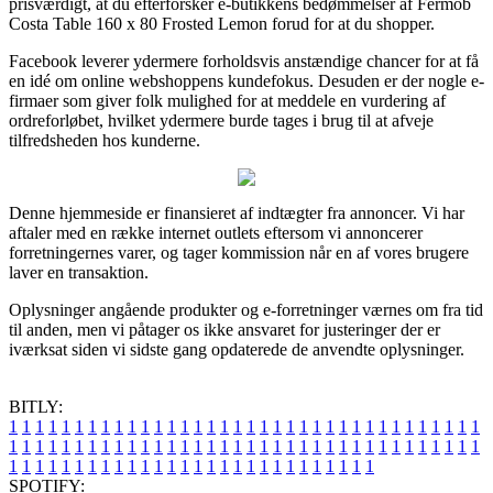
prisværdigt, at du efterforsker e-butikkens bedømmelser af Fermob
Costa Table 160 x 80 Frosted Lemon forud for at du shopper.
Facebook leverer ydermere forholdsvis anstændige chancer for at få
en idé om online webshoppens kundefokus. Desuden er der nogle e-
firmaer som giver folk mulighed for at meddele en vurdering af
ordreforløbet, hvilket ydermere burde tages i brug til at afveje
tilfredsheden hos kunderne.
Denne hjemmeside er finansieret af indtægter fra annoncer. Vi har
aftaler med en række internet outlets eftersom vi annoncerer
forretningernes varer, og tager kommission når en af vores brugere
laver en transaktion.
Oplysninger angående produkter og e-forretninger værnes om fra tid
til anden, men vi påtager os ikke ansvaret for justeringer der er
iværksat siden vi sidste gang opdaterede de anvendte oplysninger.
BITLY:
1
1
1
1
1
1
1
1
1
1
1
1
1
1
1
1
1
1
1
1
1
1
1
1
1
1
1
1
1
1
1
1
1
1
1
1
1
1
1
1
1
1
1
1
1
1
1
1
1
1
1
1
1
1
1
1
1
1
1
1
1
1
1
1
1
1
1
1
1
1
1
1
1
1
1
1
1
1
1
1
1
1
1
1
1
1
1
1
1
1
1
1
1
1
1
1
1
1
1
1
SPOTIFY: