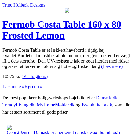
Trine Holbæk Designs
Fermob Costa Table 160 x 80
Frosted Lemon
Fermob Costa Table er et lækkert havebord i rigtig høj
kvalitet.Bordet er fremstillet af aluminium, der giver det en lav vægt
ifht. dets størrelse. Den UV-resistente lak er godt hærdet med ridser
og sikrer at farverne holder sig flotte og friske i lang
(Læs mere)
10575
kr.
(Vis fragtpris)
Læs mere »
Køb nu »
De mest populære bolig-webshops i øjeblikket er
Damask.dk
,
TrendyLiving.dk
,
MyHomeMøbler.dk
og
Bydahlliving.dk
, som alle
har et stort sortiment til gode priser.
Georg Jensen Damask er anerkendt dansk designbrand, og i