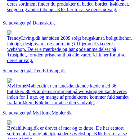
deres sortiment finder du produkter til badet, bordet, køkkenet,
sengen og andet tilbehør. Klik her for at se deres udvalg.
Se udvalget på Damask.dk
TrendyLiving.dk har siden 2009 solgt brugskunst, boligtilbehør,
interiør, designvarer og andre ting til hjemmet via deres
webshop. De er e-mærkede og har gode anmeldelser på
Trustpilot, foruden prisgaranti på alle varer. Klik her for at se
deres udvalg.
Se udvalget på TrendyLiving.dk
MyHomeMøbler.dk er en landsdækkende kæde med 36
butikker. 80 % af deres sortiment på webshoppen kan leveres
inden for 1 uge, og mange af produkterne kommer fuld samlet
fra fabrikken. Klik her for at se deres udvalg.
Se udvalget på MyHomeMøbler.dk
Bydahlliving.dk er drevet af mor og to døtre. De har et stort
sortiment af boliginteriør på deres webshop. Klik her for at se