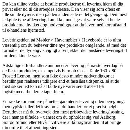
Du kan tillige vælge at bestille produkterne til levering hjem til dig
privat eller ud til dit arbejdes adresse. Den viser sig som oftest en
lille smule dyrere, men på den anden side ret let gængelig. Den mest
letkøbte type af levering kan ikke modsiges at være selv at hente
produkterne, hvilket dog nødvendiggør at du lever med kort afstand
til e-handlens hjemsted.
Leveringstiden på Møbler > Havemøbler > Haveborde er jo ultra
væsentlig om du behøver dine nye produkter omgående, så med det
formål er det tydeligvis vigtigt at vi tjekker den anslåede leveringstid
for den aktuelle vare.
Adskillige e-forhandlere annoncerer levering på næste hverdag på
de fleste produkter, eksempelvis Fermob Costa Table 160 x 80
Frosted Lemon, men som ikke desto mindre nødvendiggør at
bestillingen realiseres tidligere end et fastslået tidspunkt, så at de
med sikkerhed kan nå at få de nye varer sendt afsted før
logistikmedarbejderne tager hjem.
En række forhandlere på nettet garanterer levering uden beregning,
men typisk stiller det krav om at du handler for et præcist beløb.
Derudover må du overveje den mest prisbevidste leveringsløsning,
der i mange tilfælde – uanset om du opholder sig ved Aalborg,
Solrød Strand eller Nivå – vil være at få fragtmanden til at bringe
din ordre til et afhentningssted.