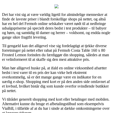
Det har vist sig at være vældig ligetil for almindelige mennesker at
finde de laveste priser i blandt forskellige shops på nettet, og altså
har en hel del Fermob online selskaber været nødt til at nedbringe
udsalgspriserne på specielt deres bedst i test produkter – til babyer
og børn, og samtidig til damer og herrer – voldsomt, og endda nogle
gange sikre fragtfri levering.
Til gengæld kan det alligevel vise sig fordelagtigt at tjekke diverse
forretninger på nettet efter rabat på Fermob Costa Table 160 x 80
Frosted Lemon forinden du færdiggør din shopping, således at man
er velinformeret til at skaffe sig den mest attraktive pris.
Man bør alligevel huske på, at ifald en online virksomhed afsætter
bedst i test varer til en pris der kan virke helt ekstremt
overkommelig, så er det mange gange være en indikator for en
uærlig e-shop. Shopping med kort er på den anden side omfavnet af
et lovbud, hvilket bistår dig som kunde overfor svindlende butikker
på nettet.
Vi tilråder generelt shopping med kort eller betalinger med mobilen.
Alternativt kunne du bruge et afbetalingstilbud som eksempelvis
ViaBill, i tilfælde af at du har i sinde at dække omkostningerne over
et længere tidsrum.