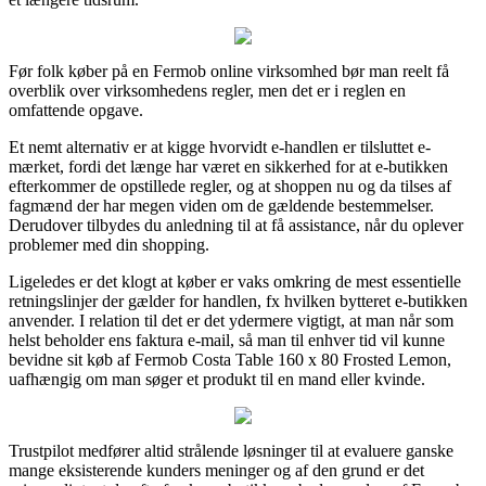
Før folk køber på en Fermob online virksomhed bør man reelt få
overblik over virksomhedens regler, men det er i reglen en
omfattende opgave.
Et nemt alternativ er at kigge hvorvidt e-handlen er tilsluttet e-
mærket, fordi det længe har været en sikkerhed for at e-butikken
efterkommer de opstillede regler, og at shoppen nu og da tilses af
fagmænd der har megen viden om de gældende bestemmelser.
Derudover tilbydes du anledning til at få assistance, når du oplever
problemer med din shopping.
Ligeledes er det klogt at køber er vaks omkring de mest essentielle
retningslinjer der gælder for handlen, fx hvilken bytteret e-butikken
anvender. I relation til det er det ydermere vigtigt, at man når som
helst beholder ens faktura e-mail, så man til enhver tid vil kunne
bevidne sit køb af Fermob Costa Table 160 x 80 Frosted Lemon,
uafhængig om man søger et produkt til en mand eller kvinde.
Trustpilot medfører altid strålende løsninger til at evaluere ganske
mange eksisterende kunders meninger og af den grund er det