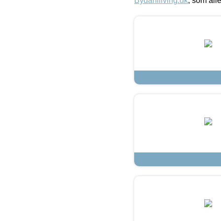
Bydahlliving.dk
, som alle