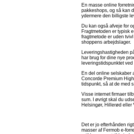
En masse online forretnin
pakkeshops, og så kan du 
ydermere den billigste 
Du kan også afveje for og i
Fragtmetoden er typisk e
fragtmetode er uden tvivl
shoppens arbejdslager.
Leveringshastigheden på
har brug for dine nye pro
leveringstidspunktet ved
En del online selskaber
Concorde Premium High Tab
tidspunkt, så at de med s
Visse internet firmaer til
sum. I øvrigt skal du ud
Helsingør, Hillerød eller V
Det er jo efterhånden rigt
masser af Fermob e-forre