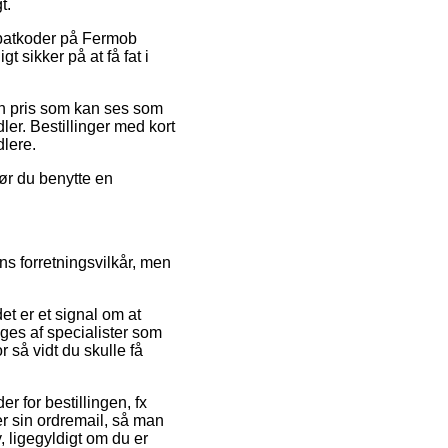
t.
rabatkoder på Fermob
sikker på at få fat i
 en pris som kan ses som
ler. Bestillinger med kort
dlere.
bør du benytte en
ns forretningsvilkår, men
et er et signal om at
åges af specialister som
r så vidt du skulle få
r for bestillingen, fx
er sin ordremail, så man
ligegyldigt om du er