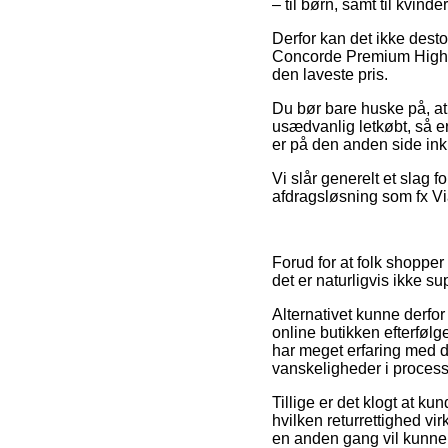
– til børn, samt til kvin
Derfor kan det ikke desto
Concorde Premium High Ta
den laveste pris.
Du bør bare huske på, at 
usædvanlig letkøbt, så er
er på den anden side inkl
Vi slår generelt et slag 
afdragsløsning som fx Via
Forud for at folk shopper
det er naturligvis ikke su
Alternativet kunne derfor
online butikken efterfølg
har meget erfaring med de
vanskeligheder i proces
Tillige er det klogt at k
hvilken returrettighed vi
en anden gang vil kunne