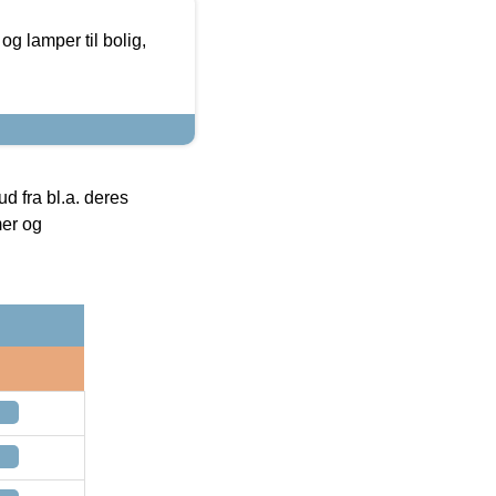
g lamper til bolig,
 fra bl.a. deres
mer og