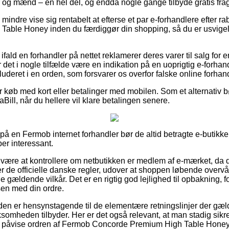
der og mænd – en hel del, og endda nogle gange tilbyde gratis frag
 mindre vise sig rentabelt at efterse et par e-forhandlere efter 
ble Honey inden du færdiggør din shopping, så du er usvigeligt 
ifald en forhandler på nettet reklamerer deres varer til salg for
 det i nogle tilfælde være en indikation på en uoprigtig e-forhand
uderet i en orden, som forsvarer os overfor falske online forhan
for køb med kort eller betalinger med mobilen. Som et alternativ 
Bill, når du hellere vil klare betalingen senere.
 på en Fermob internet forhandler bør de altid betragte e-butikke
per interessant.
 være at kontrollere om netbutikken er medlem af e-mærket, da d
er de officielle danske regler, udover at shoppen løbende overv
 gældende vilkår. Det er en rigtig god lejlighed til opbakning, fo
sen med din ordre.
unden er hensynstagende til de elementære retningslinjer der gælde
rksomheden tilbyder. Her er det også relevant, at man stadig sikr
 påvise ordren af Fermob Concorde Premium High Table Honey, 