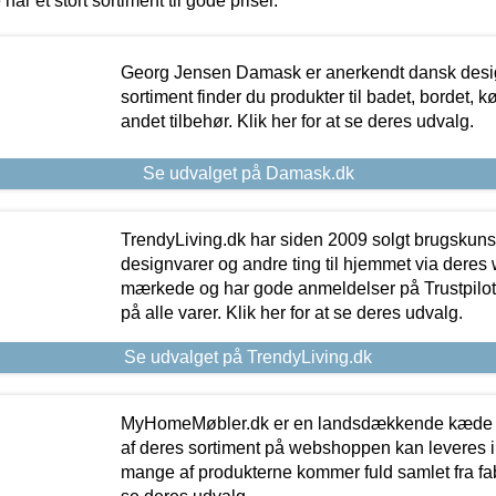
 har et stort sortiment til gode priser.
Georg Jensen Damask er anerkendt dansk desig
sortiment finder du produkter til badet, bordet, 
andet tilbehør. Klik her for at se deres udvalg.
Se udvalget på Damask.dk
TrendyLiving.dk har siden 2009 solgt brugskunst, 
designvarer og andre ting til hjemmet via deres
mærkede og har gode anmeldelser på Trustpilot,
på alle varer. Klik her for at se deres udvalg.
Se udvalget på TrendyLiving.dk
MyHomeMøbler.dk er en landsdækkende kæde m
af deres sortiment på webshoppen kan leveres i
mange af produkterne kommer fuld samlet fra fabr