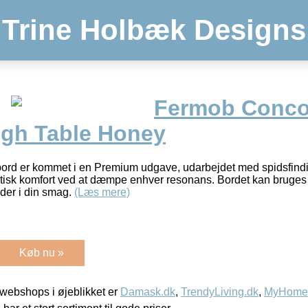
Trine Holbæk Designs
Fermob Conco
gh Table Honey
ord er kommet i en Premium udgave, udarbejdet med spidsfindi
stisk komfort ved at dæmpe enhver resonans. Bordet kan bruge
der i din smag.
(Læs mere)
Køb nu »
webshops i øjeblikket er
Damask.dk
,
TrendyLiving.dk
,
MyHomeM