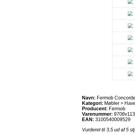
Navn:
Fermob Concorde
Kategori:
Møbler > Hav
Producent:
Fermob
Varenummer:
9708v11
EAN:
3100540009529
Vurderet til
3.5
ud af 5 st