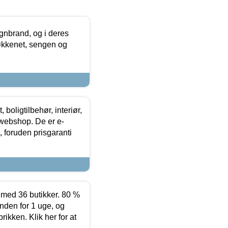
nbrand, og i deres
køkkenet, sengen og
boligtilbehør, interiør,
 webshop. De er e-
 foruden prisgaranti
ed 36 butikker. 80 %
nden for 1 uge, og
ikken. Klik her for at