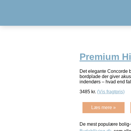
Premium Hi
Det elegante Concorde b
bordplade der giver aku
indendørs – hvad end fal
3485
kr.
(Vis fragtpris)
Læs mere »
De mest populære bolig-