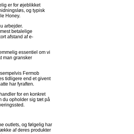
ig er for øjeblikket
nidningsløs, og typisk
ble Honey.
du arbejder.
 mest betalelige
ort afstand af e-
emmelig essentiel om vi
 at man gransker
eksempelvis Fermob
s tidligere end et givent
tte har fyraften.
 handler for en konkret
m du opholder sig tæt på
everingssted.
e outlets, og følgelig har
række af deres produkter