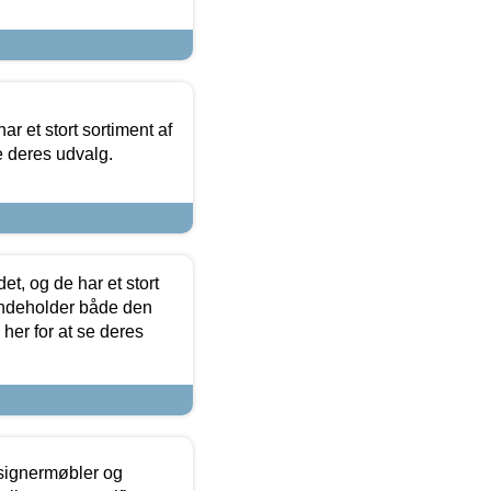
ar et stort sortiment af
e deres udvalg.
t, og de har et stort
 indeholder både den
 her for at se deres
esignermøbler og