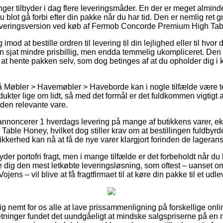
ger tilbyder i dag flere leveringsmåder. En der er meget almindel
blot gå forbi efter din pakke når du har tid. Den er nemlig ret g
leveringsversion ved køb af Fermob Concorde Premium High Ta
mod at bestille ordren til levering til din lejlighed eller til hvor 
n sjat mindre prisbillig, men endda temmelig ukompliceret. Den
 at hente pakken selv, som dog betinges af at du opholder dig i k
 Møbler > Havemøbler > Haveborde kan i nogle tilfælde være t
dukter lige om lidt, så med det formål er det fuldkommen vigtigt
 den relevante vare.
 annoncerer 1 hverdags levering på mange af butikkens varer, 
le Honey, hvilket dog stiller krav om at bestillingen fuldbyrde
ikkerhed kan nå at få de nye varer klargjort forinden de lageransa
byder portofri fragt, men i mange tilfælde er det forbeholdt når du
se dig den mest letkøbte leveringsløsning, som oftest – uanset o
ojens – vil blive at få fragtfirmaet til at køre din pakke til et udl
ig nemt for os alle at lave prissammenligning på forskellige onlin
tninger fundet det uundgåeligt at mindske salgspriserne på en 