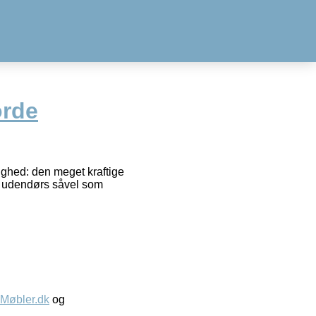
rde
ghed: den meget kraftige
s udendørs såvel som
øbler.dk
og