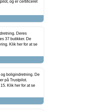
lot, og er certificeret
ndretning. Deres
s 37 butikker. De
ing. Klik her for at se
 og boligindretning. De
r på Trustpilot.
5. Klik her for at se