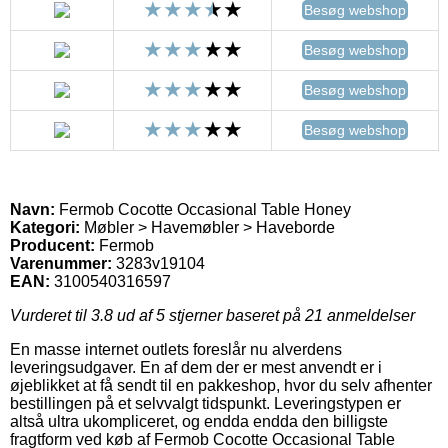
Besøg webshop
Besøg webshop
Besøg webshop
Besøg webshop
Navn:
Fermob Cocotte Occasional Table Honey
Kategori:
Møbler > Havemøbler > Haveborde
Producent:
Fermob
Varenummer:
3283v19104
EAN:
3100540316597
Vurderet til
3.8
ud af 5 stjerner baseret på
21
anmeldelser
En masse internet outlets foreslår nu alverdens
leveringsudgaver. En af dem der er mest anvendt er i
øjeblikket at få sendt til en pakkeshop, hvor du selv afhenter
bestillingen på et selvvalgt tidspunkt. Leveringstypen er
altså ultra ukompliceret, og endda endda den billigste
fragtform ved køb af Fermob Cocotte Occasional Table