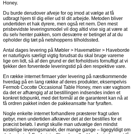
Honey.
Du burde derudover afveje for og imod at vælge at få
udbragt hjem til dig eller ud til dit arbejde. Metoden bliver
undertiden et hak dyrere, men også ret nem. Den mest
prisbevidste leveringsmodel vil dog altid vise sig at være at
du selv henter pakken, som desværre er betinget af at du
opholder dig tæt på netshoppens tilholdssted.
Antal dages levering på Møbler > Havemøbler > Haveborde
er naturligvis særligt vigtig forudsat du skal bruge varerne
lige om lidt, så af den grund er det forholdsvis fornuftigt at vi
tjekker den forventede leveringstid på den respektive vare.
En række internet firmaer yder levering på næstkommende
hverdag på en lang række af deres produkter, eksempelvis
Fermob Cocotte Occasional Table Honey, men vær vagtsom
da det er afhængig af at bestillingen indsendes inden et
konkret tidspunkt, med det formål at de garanteret kan nå at
få ordren pakket inden de pakkeansatte har fyraften.
Nogle enkelte internet forhandlere præsterer fragt uden
gebyr, men undertiden afkræver det at der bestilles for et
præcist beløb. I øvrigt skulle man udvælge den mindst
kostelige leveringsmanér, der mange gange – ligegyldigt om