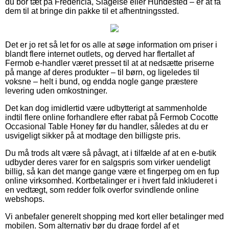
du bor tæt på Fredericia, Slagelse eller Hundested – er at få
dem til at bringe din pakke til et afhentningssted.
Det er jo ret så let for os alle at søge information om priser i
blandt flere internet outlets, og derved har flertallet af
Fermob e-handler været presset til at at nedsætte priserne
på mange af deres produkter – til børn, og ligeledes til
voksne – helt i bund, og endda nogle gange præstere
levering uden omkostninger.
Det kan dog imidlertid være udbytterigt at sammenholde
indtil flere online forhandlere efter rabat på Fermob Cocotte
Occasional Table Honey før du handler, således at du er
usvigeligt sikker på at modtage den billigste pris.
Du må trods alt være så påvagt, at i tilfælde af at en e-butik
udbyder deres varer for en salgspris som virker uendeligt
billig, så kan det mange gange være et fingerpeg om en fup
online virksomhed. Kortbetalinger er i hvert fald inkluderet i
en vedtægt, som redder folk overfor svindlende online
webshops.
Vi anbefaler generelt shopping med kort eller betalinger med
mobilen. Som alternativ bør du drage fordel af et