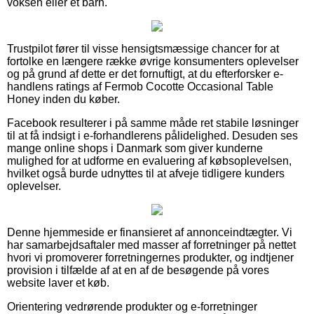
voksen eller et barn.
Trustpilot fører til visse hensigtsmæssige chancer for at
fortolke en længere række øvrige konsumenters oplevelser
og på grund af dette er det fornuftigt, at du efterforsker e-
handlens ratings af Fermob Cocotte Occasional Table
Honey inden du køber.
Facebook resulterer i på samme måde ret stabile løsninger
til at få indsigt i e-forhandlerens pålidelighed. Desuden ses
mange online shops i Danmark som giver kunderne
mulighed for at udforme en evaluering af købsoplevelsen,
hvilket også burde udnyttes til at afveje tidligere kunders
oplevelser.
Denne hjemmeside er finansieret af annonceindtægter. Vi
har samarbejdsaftaler med masser af forretninger på nettet
hvori vi promoverer forretningernes produkter, og indtjener
provision i tilfælde af at en af de besøgende på vores
website laver et køb.
Orientering vedrørende produkter og e-forretninger