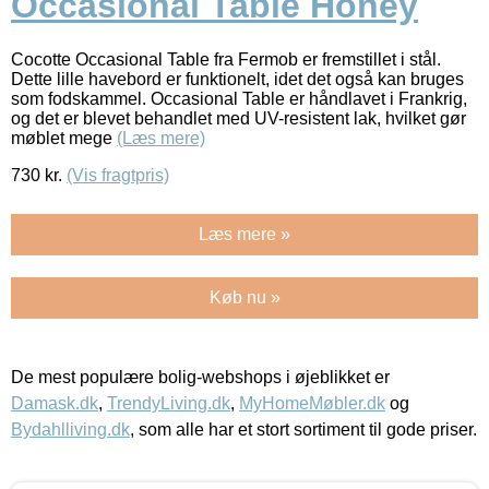
Occasional Table Honey
Cocotte Occasional Table fra Fermob er fremstillet i stål.
Dette lille havebord er funktionelt, idet det også kan bruges
som fodskammel. Occasional Table er håndlavet i Frankrig,
og det er blevet behandlet med UV-resistent lak, hvilket gør
møblet mege
(Læs mere)
730
kr.
(Vis fragtpris)
Læs mere »
Køb nu »
De mest populære bolig-webshops i øjeblikket er
Damask.dk
,
TrendyLiving.dk
,
MyHomeMøbler.dk
og
Bydahlliving.dk
, som alle har et stort sortiment til gode priser.