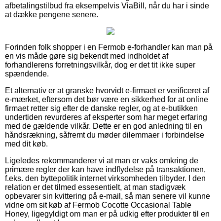
afbetalingstilbud fra eksempelvis ViaBill, når du har i sinde
at dække pengene senere.
Forinden folk shopper i en Fermob e-forhandler kan man på
en vis måde gøre sig bekendt med indholdet af
forhandlerens forretningsvilkår, dog er det tit ikke super
spændende.
Et alternativ er at granske hvorvidt e-firmaet er verificeret af
e-mærket, eftersom det bør være en sikkerhed for at online
firmaet retter sig efter de danske regler, og at e-butikken
undertiden revurderes af eksperter som har meget erfaring
med de gældende vilkår. Dette er en god anledning til en
håndsrækning, såfremt du møder dilemmaer i forbindelse
med dit køb.
Ligeledes rekommanderer vi at man er vaks omkring de
primære regler der kan have indflydelse på transaktionen,
f.eks. den byttepolitik internet virksomheden tilbyder. I den
relation er det tilmed essesentielt, at man stadigvæk
opbevarer sin kvittering på e-mail, så man senere vil kunne
vidne om sit køb af Fermob Cocotte Occasional Table
Honey, ligegyldigt om man er på udkig efter produkter til en