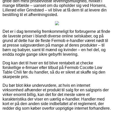
gribe den mest prisbevidste leveringsmulighed, hvilket i
mange tilfælde – uanset om du opholder sig ved Horsens,
Lillerød eller Grindsted – vil blive at få dem til at levere din
bestilling til et afhentningssted.
Det er i dag temmelig fremkommeligt for forbrugerne at finde
de laveste priser i blandt diverse online selskaber, og på
grund af dette har de fleste Fermob e-handler været nødt til
at presse salgsværdien på mange af deres produkter – til
børn og babyer, samt til mænd og kvinder – en hel del, og
endda nogle gange sikre gebyrfri levering.
Dog kan det til hver en tid blive rentabelt at checke
forskellige e-firmaer efter tilbud på Fermob Cocotte Low
Table Chili før du handler, så du er sikret at skaffe sig den
skarpeste pris.
Du bør blot ikke undervurdere, at hvis en internet
virksomhed afhænder et produkt til salg for en salgspris der
virker enormt billig, kan det for det meste være et
karakteristika der viser en uærlig e-handler. Handler med
kort er på den anden side indbefattet af et reglement, der
redder dig som køber overfor uoprigtige internet forhandlere.