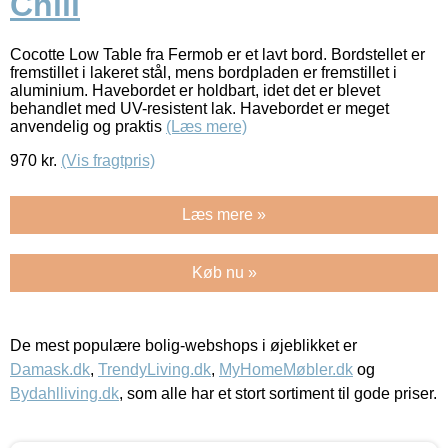
Chili
Cocotte Low Table fra Fermob er et lavt bord. Bordstellet er
fremstillet i lakeret stål, mens bordpladen er fremstillet i
aluminium. Havebordet er holdbart, idet det er blevet
behandlet med UV-resistent lak. Havebordet er meget
anvendelig og praktis
(Læs mere)
970
kr.
(Vis fragtpris)
Læs mere »
Køb nu »
De mest populære bolig-webshops i øjeblikket er
Damask.dk
,
TrendyLiving.dk
,
MyHomeMøbler.dk
og
Bydahlliving.dk
, som alle har et stort sortiment til gode priser.