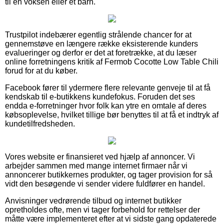
til en voksen eller et barn.
Trustpilot indebærer egentlig strålende chancer for at
gennemstøve en længere række eksisterende kunders
evalueringer og derfor er det at foretrække, at du læser
online forretningens kritik af Fermob Cocotte Low Table Chili
forud for at du køber.
Facebook fører til ydermere flere relevante genveje til at få
kendskab til e-butikkens kundefokus. Foruden det ses
endda e-forretninger hvor folk kan ytre en omtale af deres
købsoplevelse, hvilket tillige bør benyttes til at få et indtryk af
kundetilfredsheden.
Vores website er finansieret ved hjælp af annoncer. Vi
arbejder sammen med mange internet firmaer når vi
annoncerer butikkernes produkter, og tager provision for så
vidt den besøgende vi sender videre fuldfører en handel.
Anvisninger vedrørende tilbud og internet butikker
opretholdes ofte, men vi tager forbehold for rettelser der
måtte være implementeret efter at vi sidste gang opdaterede