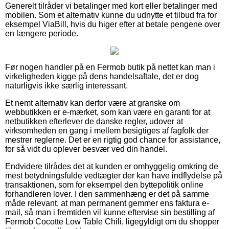
Generelt tilråder vi betalinger med kort eller betalinger med
mobilen. Som et alternativ kunne du udnytte et tilbud fra for
eksempel ViaBill, hvis du higer efter at betale pengene over
en længere periode.
Før nogen handler på en Fermob butik på nettet kan man i
virkeligheden kigge på dens handelsaftale, det er dog
naturligvis ikke særlig interessant.
Et nemt alternativ kan derfor være at granske om
webbutikken er e-mærket, som kan være en garanti for at
netbutikken efterlever de danske regler, udover at
virksomheden en gang i mellem besigtiges af fagfolk der
mestrer reglerne. Det er en rigtig god chance for assistance,
for så vidt du oplever besvær ved din handel.
Endvidere tilrådes det at kunden er omhyggelig omkring de
mest betydningsfulde vedtægter der kan have indflydelse på
transaktionen, som for eksempel den byttepolitik online
forhandleren lover. I den sammenhæng er det på samme
måde relevant, at man permanent gemmer ens faktura e-
mail, så man i fremtiden vil kunne eftervise sin bestilling af
Fermob Cocotte Low Table Chili, ligegyldigt om du shopper