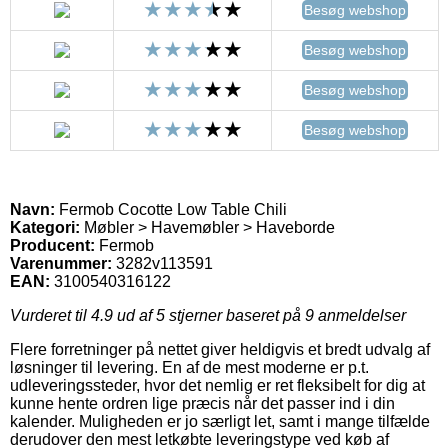
Besøg webshop
Besøg webshop
Besøg webshop
Besøg webshop
Navn:
Fermob Cocotte Low Table Chili
Kategori:
Møbler > Havemøbler > Haveborde
Producent:
Fermob
Varenummer:
3282v113591
EAN:
3100540316122
Vurderet til
4.9
ud af 5 stjerner baseret på
9
anmeldelser
Flere forretninger på nettet giver heldigvis et bredt udvalg af
løsninger til levering. En af de mest moderne er p.t.
udleveringssteder, hvor det nemlig er ret fleksibelt for dig at
kunne hente ordren lige præcis når det passer ind i din
kalender. Muligheden er jo særligt let, samt i mange tilfælde
derudover den mest letkøbte leveringstype ved køb af