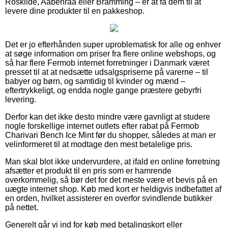
Roskilde, Aabenraa eller Bramming – er at få dem til at
levere dine produkter til en pakkeshop.
Det er jo efterhånden super uproblematisk for alle og enhver
at søge information om priser fra flere online webshops, og
så har flere Fermob internet forretninger i Danmark været
presset til at at nedsætte udsalgspriserne på varerne – til
babyer og børn, og samtidig til kvinder og mænd –
eftertrykkeligt, og endda nogle gange præstere gebyrfri
levering.
Derfor kan det ikke desto mindre være gavnligt at studere
nogle forskellige internet outlets efter rabat på Fermob
Charivari Bench Ice Mint før du shopper, således at man er
velinformeret til at modtage den mest betalelige pris.
Man skal blot ikke undervurdere, at ifald en online forretning
afsætter et produkt til en pris som er hamrende
overkommelig, så bør det for det meste være et bevis på en
uægte internet shop. Køb med kort er heldigvis indbefattet af
en orden, hvilket assisterer en overfor svindlende butikker
på nettet.
Generelt går vi ind for køb med betalingskort eller