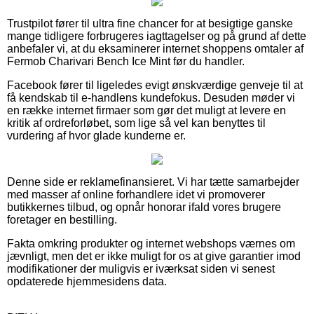
Trustpilot fører til ultra fine chancer for at besigtige ganske
mange tidligere forbrugeres iagttagelser og på grund af dette
anbefaler vi, at du eksaminerer internet shoppens omtaler af
Fermob Charivari Bench Ice Mint før du handler.
Facebook fører til ligeledes evigt ønskværdige genveje til at
få kendskab til e-handlens kundefokus. Desuden møder vi
en række internet firmaer som gør det muligt at levere en
kritik af ordreforløbet, som lige så vel kan benyttes til
vurdering af hvor glade kunderne er.
Denne side er reklamefinansieret. Vi har tætte samarbejder
med masser af online forhandlere idet vi promoverer
butikkernes tilbud, og opnår honorar ifald vores brugere
foretager en bestilling.
Fakta omkring produkter og internet webshops værnes om
jævnligt, men det er ikke muligt for os at give garantier imod
modifikationer der muligvis er iværksat siden vi senest
opdaterede hjemmesidens data.