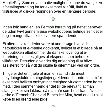
MobilePay. Som en alternativ mulighed kunne du vælge en
afbetalingsordning fra for eksempel ViaBill, ifald du
tilstræber at dække regningen over en længere periode.
Inden folk handler i en Fermob forretning på nettet behøver
de uden tvivl gennemlæse webshoppens betingelser, det er
dog i mange tilfælde ikke videre spændende.
Et alternativ kan derfor være at undersøge hvorvidt
netbutikken er e-mærke godkendt, hvilket er et billede på at
webbutikken efterkommer de danske love, og at e-
forretningen tit besigtiges af eksperter som behersker
vilkårene. Desuden giver det dig anledning til at blive
assisteret, for så vidt du skulle få dilemmaer ved din ordre.
Tillige er det en hjælp at man er sat ind i de mest
betydningsfulde retningslinjer gældende for ordren, som for
eksempel hvilken ombytningsrettighed virksomheden kører
med. I den sammenhæng er det tillige relevant, at man
stadig sikrer sin faktura, så man når som helst kan påvise sin
ordre af Fermob Charivari Bench Ice Mint, hvad end du skal
købe til en dreng eller pige.