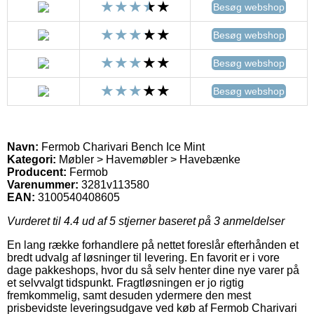
Besøg webshop
Besøg webshop
Besøg webshop
Besøg webshop
Navn:
Fermob Charivari Bench Ice Mint
Kategori:
Møbler > Havemøbler > Havebænke
Producent:
Fermob
Varenummer:
3281v113580
EAN:
3100540408605
Vurderet til
4.4
ud af 5 stjerner baseret på
3
anmeldelser
En lang række forhandlere på nettet foreslår efterhånden et
bredt udvalg af løsninger til levering. En favorit er i vore
dage pakkeshops, hvor du så selv henter dine nye varer på
et selvvalgt tidspunkt. Fragtløsningen er jo rigtig
fremkommelig, samt desuden ydermere den mest
prisbevidste leveringsudgave ved køb af Fermob Charivari