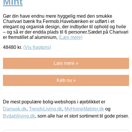
Mint
Gør din have endnu mere hyggelig med den smukke
Charivari bænk fra Fermob.Havebænken er udført i et
elegant og organisk design, der indbyder til ophold og hvile
– og så er der endda plads til 6 personer.Sædet på Charivari
er fremstillet af aluminium,
(Læs mere)
48480
kr.
(Vis fragtpris)
Læs mere »
Køb nu »
De mest populære bolig-webshops i øjeblikket er
Damask.dk
,
TrendyLiving.dk
,
MyHomeMøbler.dk
og
Bydahlliving.dk
, som alle har et stort sortiment til gode priser.