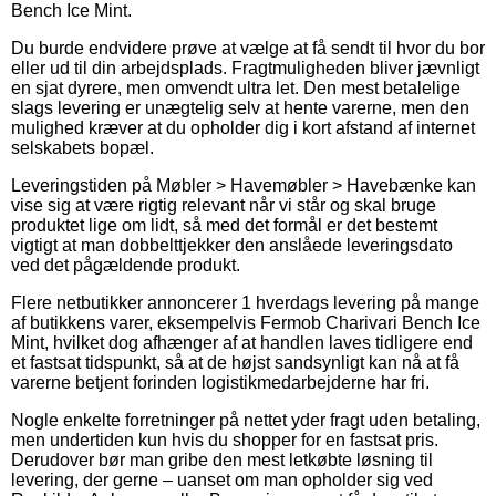
Bench Ice Mint.
Du burde endvidere prøve at vælge at få sendt til hvor du bor
eller ud til din arbejdsplads. Fragtmuligheden bliver jævnligt
en sjat dyrere, men omvendt ultra let. Den mest betalelige
slags levering er unægtelig selv at hente varerne, men den
mulighed kræver at du opholder dig i kort afstand af internet
selskabets bopæl.
Leveringstiden på Møbler > Havemøbler > Havebænke kan
vise sig at være rigtig relevant når vi står og skal bruge
produktet lige om lidt, så med det formål er det bestemt
vigtigt at man dobbelttjekker den anslåede leveringsdato
ved det pågældende produkt.
Flere netbutikker annoncerer 1 hverdags levering på mange
af butikkens varer, eksempelvis Fermob Charivari Bench Ice
Mint, hvilket dog afhænger af at handlen laves tidligere end
et fastsat tidspunkt, så at de højst sandsynligt kan nå at få
varerne betjent forinden logistikmedarbejderne har fri.
Nogle enkelte forretninger på nettet yder fragt uden betaling,
men undertiden kun hvis du shopper for en fastsat pris.
Derudover bør man gribe den mest letkøbte løsning til
levering, der gerne – uanset om man opholder sig ved