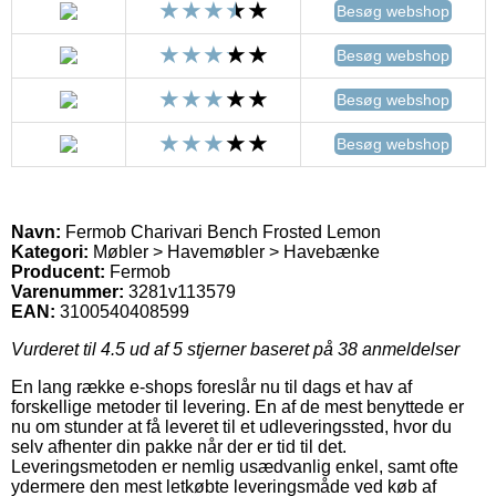
Besøg webshop
Besøg webshop
Besøg webshop
Besøg webshop
Navn:
Fermob Charivari Bench Frosted Lemon
Kategori:
Møbler > Havemøbler > Havebænke
Producent:
Fermob
Varenummer:
3281v113579
EAN:
3100540408599
Vurderet til
4.5
ud af 5 stjerner baseret på
38
anmeldelser
En lang række e-shops foreslår nu til dags et hav af
forskellige metoder til levering. En af de mest benyttede er
nu om stunder at få leveret til et udleveringssted, hvor du
selv afhenter din pakke når der er tid til det.
Leveringsmetoden er nemlig usædvanlig enkel, samt ofte
ydermere den mest letkøbte leveringsmåde ved køb af