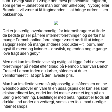
sum. I øvrigt skal du vælge den mest prisbevidste fragtform,
som gerne – uanset om man bor nær Silkeborg, Nyborg eller
Brande – vil være at få fragtmanden til at bringe ordren til en
pakkeshop.
Det er jo særligt overkommeligt for internetbrugere at finde
de bedste priser på flere internet forretninger, og derfor har
mange Fermob online forretninger været nødt til at tvinge
salgspriserne på mange af deres produkter – til børn, men
også til mænd og kvinder – drastisk, og endda nogle gange
love fragt uden gebyr.
Men det kan imidlertid vise sig nyttigt at kigge forbi diverse
forretninger på nettet efter tilbud på Fermob Charivari Bench
Frosted Lemon inden du køber, således at du er
velinformeret til at opnå den laveste pris.
Man bør imidlertid være så påpasselig, at såfremt en online
webshop udlover en vare til en udsalgspris der kan ses som
ekstraordinært lav, er det for det meste være et tegn på en
uærlig e-forretning. Bestillinger med betalingskort er trods alt
dækket ind under en vedtægt, som sikrer folk imod uærlige
internet shops.