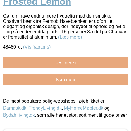
Frosted Lemon
Gør din have endnu mere hyggelig med den smukke
Charivari bænk fra Fermob.Havebænken er udført i et
elegant og organisk design, der indbyder til ophold og hvile
– og så er der endda plads til 6 personer.Sædet på Charivari
er fremstillet af aluminium,
(Læs mere)
48480
kr.
(Vis fragtpris)
Læs mere »
Køb nu »
De mest populære bolig-webshops i øjeblikket er
Damask.dk
,
TrendyLiving.dk
,
MyHomeMøbler.dk
og
Bydahlliving.dk
, som alle har et stort sortiment til gode priser.