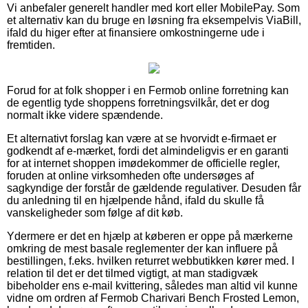
Vi anbefaler generelt handler med kort eller MobilePay. Som
et alternativ kan du bruge en løsning fra eksempelvis ViaBill,
ifald du higer efter at finansiere omkostningerne ude i
fremtiden.
Forud for at folk shopper i en Fermob online forretning kan
de egentlig tyde shoppens forretningsvilkår, det er dog
normalt ikke videre spændende.
Et alternativt forslag kan være at se hvorvidt e-firmaet er
godkendt af e-mærket, fordi det almindeligvis er en garanti
for at internet shoppen imødekommer de officielle regler,
foruden at online virksomheden ofte undersøges af
sagkyndige der forstår de gældende regulativer. Desuden får
du anledning til en hjælpende hånd, ifald du skulle få
vanskeligheder som følge af dit køb.
Ydermere er det en hjælp at køberen er oppe på mærkerne
omkring de mest basale reglementer der kan influere på
bestillingen, f.eks. hvilken returret webbutikken kører med. I
relation til det er det tilmed vigtigt, at man stadigvæk
bibeholder ens e-mail kvittering, således man altid vil kunne
vidne om ordren af Fermob Charivari Bench Frosted Lemon,