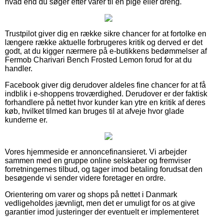
hvad end du søger efter varer til en pige eller dreng.
Trustpilot giver dig en række sikre chancer for at fortolke en
længere række aktuelle forbrugeres kritik og derved er det
godt, at du kigger nærmere på e-butikkens bedømmelser af
Fermob Charivari Bench Frosted Lemon forud for at du
handler.
Facebook giver dig derudover aldeles fine chancer for at få
indblik i e-shoppens troværdighed. Derudover er der faktisk
forhandlere på nettet hvor kunder kan ytre en kritik af deres
køb, hvilket tilmed kan bruges til at afveje hvor glade
kunderne er.
Vores hjemmeside er annoncefinansieret. Vi arbejder
sammen med en gruppe online selskaber og fremviser
forretningernes tilbud, og tager imod betaling forudsat den
besøgende vi sender videre foretager en ordre.
Orientering om varer og shops på nettet i Danmark
vedligeholdes jævnligt, men det er umuligt for os at give
garantier imod justeringer der eventuelt er implementeret