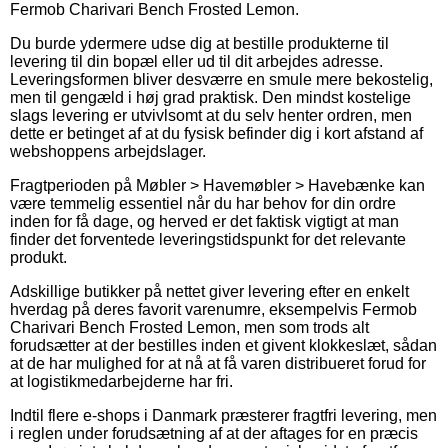
Fermob Charivari Bench Frosted Lemon.
Du burde ydermere udse dig at bestille produkterne til
levering til din bopæl eller ud til dit arbejdes adresse.
Leveringsformen bliver desværre en smule mere bekostelig,
men til gengæld i høj grad praktisk. Den mindst kostelige
slags levering er utvivlsomt at du selv henter ordren, men
dette er betinget af at du fysisk befinder dig i kort afstand af
webshoppens arbejdslager.
Fragtperioden på Møbler > Havemøbler > Havebænke kan
være temmelig essentiel når du har behov for din ordre
inden for få dage, og herved er det faktisk vigtigt at man
finder det forventede leveringstidspunkt for det relevante
produkt.
Adskillige butikker på nettet giver levering efter en enkelt
hverdag på deres favorit varenumre, eksempelvis Fermob
Charivari Bench Frosted Lemon, men som trods alt
forudsætter at der bestilles inden et givent klokkeslæt, sådan
at de har mulighed for at nå at få varen distribueret forud for
at logistikmedarbejderne har fri.
Indtil flere e-shops i Danmark præsterer fragtfri levering, men
i reglen under forudsætning af at der aftages for en præcis