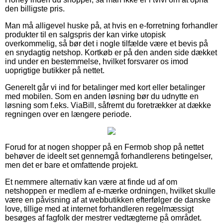
den billigste pris.
Man må alligevel huske på, at hvis en e-forretning forhandler
produkter til en salgspris der kan virke utopisk
overkommelig, så bør det i nogle tilfælde være et bevis på
en snydagtig netshop. Kortkøb er på den anden side dækket
ind under en bestemmelse, hvilket forsvarer os imod
uoprigtige butikker på nettet.
Generelt går vi ind for betalinger med kort eller betalinger
med mobilen. Som en anden løsning bør du udnytte en
løsning som f.eks. ViaBill, såfremt du foretrækker at dække
regningen over en længere periode.
Forud for at nogen shopper på en Fermob shop på nettet
behøver de ideelt set gennemgå forhandlerens betingelser,
men det er bare et omfattende projekt.
Et nemmere alternativ kan være at finde ud af om
netshoppen er medlem af e-mærke ordningen, hvilket skulle
være en påvisning af at webbutikken efterfølger de danske
love, tillige med at internet forhandleren regelmæssigt
besøges af fagfolk der mestrer vedtægterne på området.