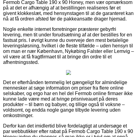
Fermob Cargo Table 190 x 90 Honey, men vær opmærksom
på at det er afhængig af at bestillingen realiseres før et
givent klokkeslæt, med hensynstagen til at de garanteret kan
nå at få ordren afsted før de pakkeansatte drager hjemad.
Nogle enkelte internet forretninger præsterer gebyrfri
levering, men tit under forudsætning af at der bestilles for en
fastsat pris. I øvrigt kunne du overveje den mest betalelige
leveringsløsning, hvilket i de fleste tilfælde – uden hensyn til
om man er nær København, Nykøbing Falster eller Lemvig –
vil være at få fragtfirmaet til at bringe din ordre til et
afhentningssted.
Det er efterhånden temmelig let gængeligt for almindelige
mennesker at søge information om priser fra flere online
selskaber, og ergo har en hel del Fermob online firmaer ikke
kunne lade være med at tvinge prisniveauet på deres
produkter – til børn og babyer, og tillige også til voksne –
voldsomt, og endda nogle gange tilbyde levering uden
omkostninger.
Derfor kan det imidlertid blive fordelagtigt at undersøge et
par webbutikker efter rabat på Fermob Cargo Table 190 x 90
Honey inden du shopper, så man ikke er i tvivl om at opnå