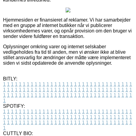
Hjemmesiden er finansieret af reklamer. Vi har samarbejder
med en gruppe af internet butikker når vi publicerer
virksomhedernes varer, og opnår provision om den bruger vi
sender videre fuldfører en transaktion.
Oplysninger omkring varer og internet selskaber
vedligeholdes fra tid til anden, men vi ønsker ikke at blive
stillet ansvarlig for ændringer der måtte være implementeret
siden vi sidst opdaterede de anvendte oplysninger.
BITLY:
1
1
1
1
1
1
1
1
1
1
1
1
1
1
1
1
1
1
1
1
1
1
1
1
1
1
1
1
1
1
1
1
1
1
1
1
1
1
1
1
1
1
1
1
1
1
1
1
1
1
1
1
1
1
1
1
1
1
1
1
1
1
1
1
1
1
1
1
1
1
1
1
1
1
1
1
1
1
1
1
1
1
1
1
1
1
1
1
1
1
1
1
1
1
1
1
1
1
1
1
SPOTIFY:
1
1
1
1
1
1
1
1
1
1
1
1
1
1
1
1
1
1
1
1
1
1
1
1
1
1
1
1
1
1
1
1
1
1
1
1
1
1
1
1
1
1
1
1
1
1
1
1
1
1
1
1
1
1
1
1
1
1
1
1
1
1
1
1
1
1
1
1
1
1
1
1
1
1
1
1
1
1
1
1
1
1
1
1
1
1
1
1
1
1
1
1
1
1
1
1
1
1
1
1
CUTTLY BIO: