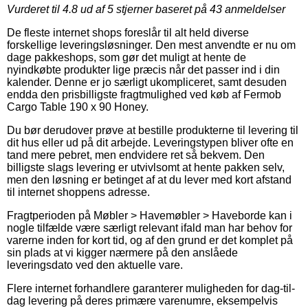
Vurderet til
4.8
ud af 5 stjerner baseret på
43
anmeldelser
De fleste internet shops foreslår til alt held diverse
forskellige leveringsløsninger. Den mest anvendte er nu om
dage pakkeshops, som gør det muligt at hente de
nyindkøbte produkter lige præcis når det passer ind i din
kalender. Denne er jo særligt ukompliceret, samt desuden
endda den prisbilligste fragtmulighed ved køb af Fermob
Cargo Table 190 x 90 Honey.
Du bør derudover prøve at bestille produkterne til levering til
dit hus eller ud på dit arbejde. Leveringstypen bliver ofte en
tand mere pebret, men endvidere ret så bekvem. Den
billigste slags levering er utvivlsomt at hente pakken selv,
men den løsning er betinget af at du lever med kort afstand
til internet shoppens adresse.
Fragtperioden på Møbler > Havemøbler > Haveborde kan i
nogle tilfælde være særligt relevant ifald man har behov for
varerne inden for kort tid, og af den grund er det komplet på
sin plads at vi kigger nærmere på den anslåede
leveringsdato ved den aktuelle vare.
Flere internet forhandlere garanterer muligheden for dag-til-
dag levering på deres primære varenumre, eksempelvis