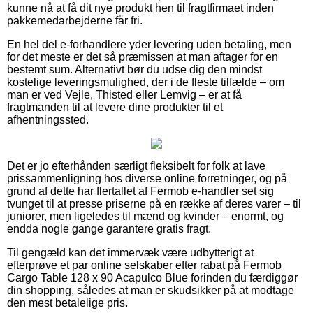
kunne nå at få dit nye produkt hen til fragtfirmaet inden
pakkemedarbejderne får fri.
En hel del e-forhandlere yder levering uden betaling, men
for det meste er det så præmissen at man aftager for en
bestemt sum. Alternativt bør du udse dig den mindst
kostelige leveringsmulighed, der i de fleste tilfælde – om
man er ved Vejle, Thisted eller Lemvig – er at få
fragtmanden til at levere dine produkter til et
afhentningssted.
Det er jo efterhånden særligt fleksibelt for folk at lave
prissammenligning hos diverse online forretninger, og på
grund af dette har flertallet af Fermob e-handler set sig
tvunget til at presse priserne på en række af deres varer – til
juniorer, men ligeledes til mænd og kvinder – enormt, og
endda nogle gange garantere gratis fragt.
Til gengæld kan det immervæk være udbytterigt at
efterprøve et par online selskaber efter rabat på Fermob
Cargo Table 128 x 90 Acapulco Blue forinden du færdiggør
din shopping, således at man er skudsikker på at modtage
den mest betalelige pris.