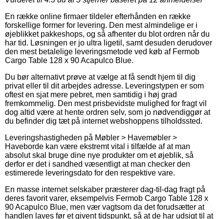
En række online firmaer tildeler efterhånden en række
forskellige former for levering. Den mest almindelige er i
øjeblikket pakkeshops, og så afhenter du blot ordren når du
har tid. Løsningen er jo ultra ligetil, samt desuden derudover
den mest betalelige leveringsmetode ved køb af Fermob
Cargo Table 128 x 90 Acapulco Blue.
Du bør alternativt prøve at vælge at få sendt hjem til dig
privat eller til dit arbejdes adresse. Leveringstypen er som
oftest en sjat mere pebret, men samtidig i høj grad
fremkommelig. Den mest prisbevidste mulighed for fragt vil
dog altid være at hente ordren selv, som jo nødvendiggør at
du befinder dig tæt på internet webshoppens tilholdssted.
Leveringshastigheden på Møbler > Havemøbler >
Haveborde kan være ekstremt vital i tilfælde af at man
absolut skal bruge dine nye produkter om et øjeblik, så
derfor er det i sandhed væsentligt at man checker den
estimerede leveringsdato for den respektive vare.
En masse internet selskaber præsterer dag-til-dag fragt på
deres favorit varer, eksempelvis Fermob Cargo Table 128 x
90 Acapulco Blue, men vær vagtsom da det forudsætter at
handlen laves før et givent tidspunkt, så at de har udsigt til at