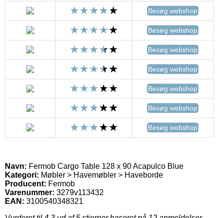
Besøg webshop
Besøg webshop
Besøg webshop
Besøg webshop
Besøg webshop
Besøg webshop
Besøg webshop
Navn:
Fermob Cargo Table 128 x 90 Acapulco Blue
Kategori:
Møbler > Havemøbler > Haveborde
Producent:
Fermob
Varenummer:
3279v113432
EAN:
3100540348321
Vurderet til
4.3
ud af 5 stjerner baseret på
12
anmeldelser