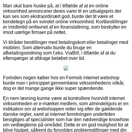
Man skal bare huske på, at i tilfælde af at en online
virksomhed annoncerer deres varer til en udsalgspris der
kan ses som ekstraordinært god, burde det tit være et
kendetegn på en svindel online virksomhed. Kortbestillinger
er imidlertid omfavnet af en foranstaltning, som beskytter en
imod uærlige firmaer på nettet.
Vi tilråder bestillinger med betalingskort eller betalinger med
mobilen. Som alternativ burde du bruge en
afbetalingsordning som f.eks. ViaBill, i tilfælde af at du
efterspørger at afdrage beløbet over tid.
Forinden nogen køber hos en Fermob internet webshop
burde man i princippet gennemlæse virksomhedens vilkår,
dog er det mange gange ikke super spændende.
En nem løsning kunne være at kontrollere hvorvidt internet
virksomheden er e-mærket medlem, som almindeligvis er en
indikation om at webshoppen retter sig efter de gældende
danske regler, samt at internet forretningen undertiden
besigtiges af specialister som har den nødvendige knowhow
om vedtægterne på området. Dette er en god mulighed for at
blive hjulpet, såfremt du forvoldes problemstillinger med din