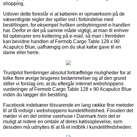
shopping.
Udover dette foreslår vi at køberen er opmærksom på de
væsentligste regler der spiller ind i forbindelse med
bestillingen, for eksempel hvilken ombytningsret e-handlen
har. Derfor er det på samme måde vigtigt, at man til enhver
tid opbevarer ens kvittering på e-mail, så man i fremtiden
kan bevidne handlen af Fermob Cargo Table 128 x 90
Acapulco Blue, uafhængig om du skal købe gave til en
dame eller herre.
Trustpilot frembringer absolut fortræffelige muligheder for at
tolke flere øvrige brugeres bedømmelser og af den grund
stiller vi forslag om, at du eftergår internet webshoppens
vurderinger af Fermob Cargo Table 128 x 90 Acapulco Blue
inden du lægger din bestilling.
Facebook indebærer tilsvarende en lang række fine metoder
til at få indsigt i webshoppens kundetilfredshed. Foruden det
møder vi en del online varehuse i Danmark hvor det er
muligt at notere en omtale af deres købsoplevelse, som
desuden må udnyttes til at få et indblik i kundetilfredsheden.