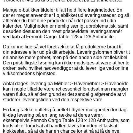
Mange e-butikker tildeler til alt held flere fragtmetoder. En
der er meget anvendt er i øjeblikket udleveringssteder, og så
afhenter du blot dine produkter når det passer ind i din
kalender. Muligheden er nemlig særligt uproblematisk, samt
desuden desuden den mest prisbevidste leveringsmanér
ved køb af Fermob Cargo Table 128 x 128 Anthracite.
Du kunne lige så vel foretrække at få produkterne bragt til
din adresse eller ud på dit arbejde. Leveringsformen bliver tit
en anelse mere pebret, men på den anden side ret fleksibel.
Den prisbilligste løsning kan ikke modsiges at være at hente
ordren selv, hvilket nødvendiggør at du lever lige ved online
virksomhedens hjemsted.
Antal dages levering på Møbler > Havemøbler > Haveborde
kan i nogle tilfælde være ret essentiel forudsat man mangler
varen fluks, så af den grund er det sandelig afgørende at vi
studerer leveringstiden ved den respektive vare.
En lang række outlets på nettet tilbyder muligheden for dag-
til-dag levering på en lang række af deres varer,
eksempelvis Fermob Cargo Table 128 x 128 Anthracite, som
trods alt er forudsat at handlen laves forinden et fastsat
klokkeslæt, så at de har en chance for at nå at få de nye