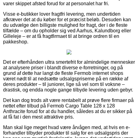
varer skippet afsted forud for at personalet har fri.
Visse e-butikker lover fragtfri levering, men undertiden
afkræver det at du køber for et præcist beløb. Desuden kan
du udvælge den billigste mulighed for fragt, der i de fleste
tilfælde – om du opholder sig ved Aarhus, Kalundborg eller
Gilleleje – er at få fragtfirmaet til at bringe ordren til en
pakkeshop.
Det er efterhånden ultra smertefrit for almindelige mennesker
at analysere priser i blandt diverse e-forretninger, og på
grund af dette har langt de fleste Fermob internet shops
været nødt til at nedsætte udsalgspriserne på en række af
deres produkter – til juniorer, lige så vel som til voksne –
drastisk, og endda nogle gange tilbyde levering uden gebyr.
Det kan dog trods alt være rentabelt at prøve flere firmaer på
nettet efter tilbud på Fermob Cargo Table 128 x 128
Anthracite forud for at du handler, således at du er sikker på
at få fat i den mest attraktive pris.
Man skal lige meget hvad være årvågen med, at hvis en e-
forhandler tilbyder produkter til salg for en udsalgspris der