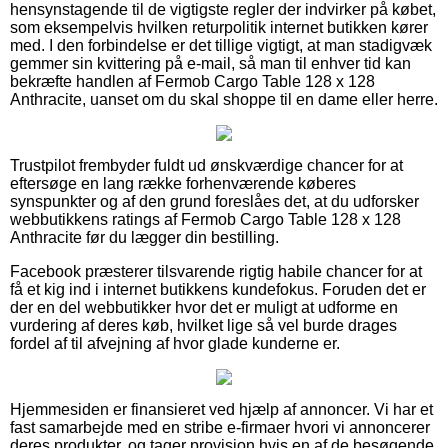
hensynstagende til de vigtigste regler der indvirker på købet,
som eksempelvis hvilken returpolitik internet butikken kører
med. I den forbindelse er det tillige vigtigt, at man stadigvæk
gemmer sin kvittering på e-mail, så man til enhver tid kan
bekræfte handlen af Fermob Cargo Table 128 x 128
Anthracite, uanset om du skal shoppe til en dame eller herre.
Trustpilot frembyder fuldt ud ønskværdige chancer for at
eftersøge en lang række forhenværende køberes
synspunkter og af den grund foreslåes det, at du udforsker
webbutikkens ratings af Fermob Cargo Table 128 x 128
Anthracite før du lægger din bestilling.
Facebook præsterer tilsvarende rigtig habile chancer for at
få et kig ind i internet butikkens kundefokus. Foruden det er
der en del webbutikker hvor det er muligt at udforme en
vurdering af deres køb, hvilket lige så vel burde drages
fordel af til afvejning af hvor glade kunderne er.
Hjemmesiden er finansieret ved hjælp af annoncer. Vi har et
fast samarbejde med en stribe e-firmaer hvori vi annoncerer
deres produkter, og tager provision hvis en af de besøgende