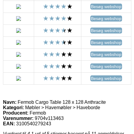
Besøg webshop
Besøg webshop
Besøg webshop
Besøg webshop
Besøg webshop
Besøg webshop
Besøg webshop
Navn:
Fermob Cargo Table 128 x 128 Anthracite
Kategori:
Møbler > Havemøbler > Haveborde
Producent:
Fermob
Varenummer:
9704v113463
EAN:
3100540279243
Vurderet til
4.1
ud af 5 stjerner baseret på
11
anmeldelser