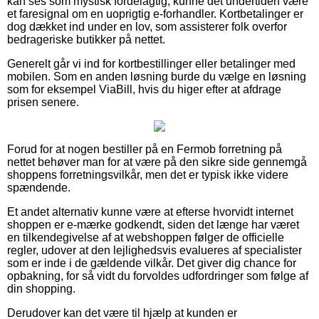
kan ses som mystisk fordelagtig, kunne det undertiden være
et faresignal om en uoprigtig e-forhandler. Kortbetalinger er
dog dækket ind under en lov, som assisterer folk overfor
bedrageriske butikker på nettet.
Generelt går vi ind for kortbestillinger eller betalinger med
mobilen. Som en anden løsning burde du vælge en løsning
som for eksempel ViaBill, hvis du higer efter at afdrage
prisen senere.
Forud for at nogen bestiller på en Fermob forretning på
nettet behøver man for at være på den sikre side gennemgå
shoppens forretningsvilkår, men det er typisk ikke videre
spændende.
Et andet alternativ kunne være at efterse hvorvidt internet
shoppen er e-mærke godkendt, siden det længe har været
en tilkendegivelse af at webshoppen følger de officielle
regler, udover at den lejlighedsvis evalueres af specialister
som er inde i de gældende vilkår. Det giver dig chance for
opbakning, for så vidt du forvoldes udfordringer som følge af
din shopping.
Derudover kan det være til hjælp at kunden er