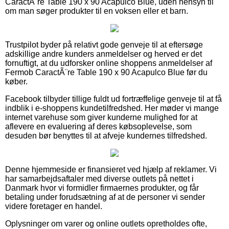
CaractÃ¨re Table 190 x 90 Acapulco Blue, uden hensyn til
om man søger produkter til en voksen eller et barn.
Trustpilot byder på relativt gode genveje til at eftersøge
adskillige andre kunders anmeldelser og herved er det
fornuftigt, at du udforsker online shoppens anmeldelser af
Fermob CaractÃ¨re Table 190 x 90 Acapulco Blue før du
køber.
Facebook tilbyder tillige fuldt ud fortræffelige genveje til at få
indblik i e-shoppens kundetilfredshed. Her møder vi mange
internet varehuse som giver kunderne mulighed for at
aflevere en evaluering af deres købsoplevelse, som
desuden bør benyttes til at afveje kundernes tilfredshed.
Denne hjemmeside er finansieret ved hjælp af reklamer. Vi
har samarbejdsaftaler med diverse outlets på nettet i
Danmark hvor vi formidler firmaernes produkter, og får
betaling under forudsætning af at de personer vi sender
videre foretager en handel.
Oplysninger om varer og online outlets opretholdes ofte,