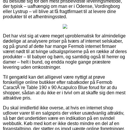
du beslutte sig for den mest prisbevidste leveringsmetode,
der typisk – uafhængig om man er i Odense, Vordingborg
eller Lystrup – vil blive at få fragtfirmaet til at levere dine
produkter til et afhentningssted.
Det har vist sig at være meget uproblematisk for almindelige
dødelige at analysere priser på tværs af internet selskaber,
og på grund af dette har mange Fermob internet firmaer
været nødt til at tvinge udsalgspriserne på en række af deres
produkter – til babyer og børn, og samtidig også til herrer og
damer – helt i bund, og endda nogle gange præstere
levering uden omkostninger.
Til gengæld kan det alligevel være nyttigt at prøve
forskellige online butikker efter rabatkoder på Fermob
CaractÃ¨re Table 190 x 90 Acapulco Blue forud for at du
shopper, sådan at du ikke er i tvivl om at skaffe sig den mest
attraktive pris.
Du skal imidlertid ikke overse, at hvis en internet shop
udlover varer til en salgspris der virker usædvanlig attraktiv,
så bør det undertiden være en indikation på en svindel
webbutik. Køb med kort er ikke desto mindre en del af en
foranstaltning, der støtter os imod uægte online forretninger.