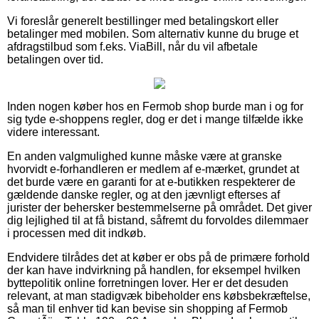
Vi foreslår generelt bestillinger med betalingskort eller
betalinger med mobilen. Som alternativ kunne du bruge et
afdragstilbud som f.eks. ViaBill, når du vil afbetale
betalingen over tid.
Inden nogen køber hos en Fermob shop burde man i og for
sig tyde e-shoppens regler, dog er det i mange tilfælde ikke
videre interessant.
En anden valgmulighed kunne måske være at granske
hvorvidt e-forhandleren er medlem af e-mærket, grundet at
det burde være en garanti for at e-butikken respekterer de
gældende danske regler, og at den jævnligt efterses af
jurister der behersker bestemmelserne på området. Det giver
dig lejlighed til at få bistand, såfremt du forvoldes dilemmaer
i processen med dit indkøb.
Endvidere tilrådes det at køber er obs på de primære forhold
der kan have indvirkning på handlen, for eksempel hvilken
byttepolitik online forretningen lover. Her er det desuden
relevant, at man stadigvæk bibeholder ens købsbekræftelse,
så man til enhver tid kan bevise sin shopping af Fermob