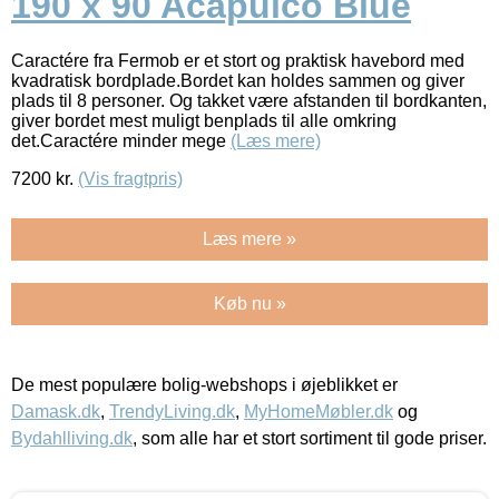
190 x 90 Acapulco Blue
Caractére fra Fermob er et stort og praktisk havebord med
kvadratisk bordplade.Bordet kan holdes sammen og giver
plads til 8 personer. Og takket være afstanden til bordkanten,
giver bordet mest muligt benplads til alle omkring
det.Caractére minder mege
(Læs mere)
7200
kr.
(Vis fragtpris)
Læs mere »
Køb nu »
De mest populære bolig-webshops i øjeblikket er
Damask.dk
,
TrendyLiving.dk
,
MyHomeMøbler.dk
og
Bydahlliving.dk
, som alle har et stort sortiment til gode priser.