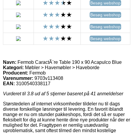
Besøg webshop
Besøg webshop
Besøg webshop
Besøg webshop
Navn:
Fermob CaractÃ¨re Table 190 x 90 Acapulco Blue
Kategori:
Møbler > Havemøbler > Haveborde
Producent:
Fermob
Varenummer:
9703v113408
EAN:
3100540338117
Vurderet til
3.8
ud af 5 stjerner baseret på
41
anmeldelser
Størstedelen af internet virksomheder tildeler nu til dags
diverse forskellige løsninger til levering. En favorit iblandt
mange er nu om stunder pakkeshops, fordi det så er super
fleksibelt for dig at kunne hente dine nye produkter når der er
mulighed for det. Fragttypen er nemlig usædvanlig
uproblematisk, samt oftest tilmed den mindst kostelige