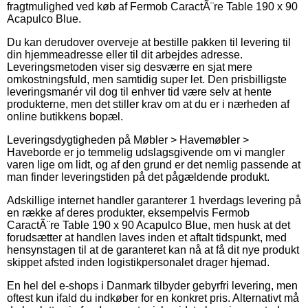
fragtmulighed ved køb af Fermob CaractÃ¨re Table 190 x 90
Acapulco Blue.
Du kan derudover overveje at bestille pakken til levering til
din hjemmeadresse eller til dit arbejdes adresse.
Leveringsmetoden viser sig desværre en sjat mere
omkostningsfuld, men samtidig super let. Den prisbilligste
leveringsmanér vil dog til enhver tid være selv at hente
produkterne, men det stiller krav om at du er i nærheden af
online butikkens bopæl.
Leveringsdygtigheden på Møbler > Havemøbler >
Haveborde er jo temmelig udslagsgivende om vi mangler
varen lige om lidt, og af den grund er det nemlig passende at
man finder leveringstiden på det pågældende produkt.
Adskillige internet handler garanterer 1 hverdags levering på
en række af deres produkter, eksempelvis Fermob
CaractÃ¨re Table 190 x 90 Acapulco Blue, men husk at det
forudsætter at handlen laves inden et aftalt tidspunkt, med
hensynstagen til at de garanteret kan nå at få dit nye produkt
skippet afsted inden logistikpersonalet drager hjemad.
En hel del e-shops i Danmark tilbyder gebyrfri levering, men
oftest kun ifald du indkøber for en konkret pris. Alternativt må