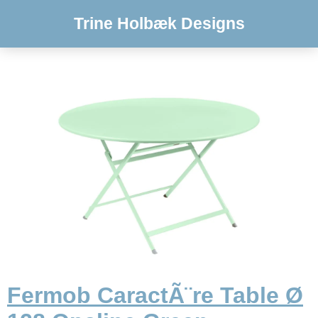
Trine Holbæk Designs
Fermob CaractÃ¨re Table Ø