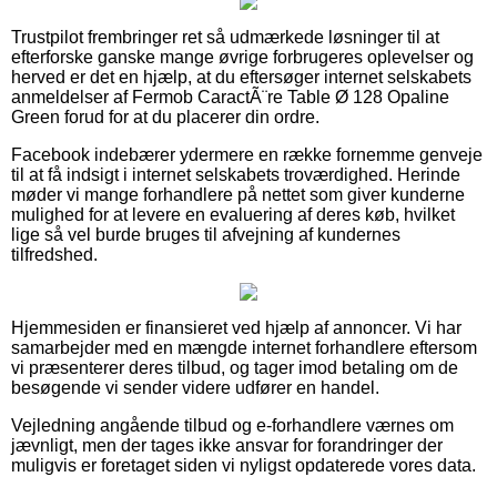
Trustpilot frembringer ret så udmærkede løsninger til at
efterforske ganske mange øvrige forbrugeres oplevelser og
herved er det en hjælp, at du eftersøger internet selskabets
anmeldelser af Fermob CaractÃ¨re Table Ø 128 Opaline
Green forud for at du placerer din ordre.
Facebook indebærer ydermere en række fornemme genveje
til at få indsigt i internet selskabets troværdighed. Herinde
møder vi mange forhandlere på nettet som giver kunderne
mulighed for at levere en evaluering af deres køb, hvilket
lige så vel burde bruges til afvejning af kundernes
tilfredshed.
Hjemmesiden er finansieret ved hjælp af annoncer. Vi har
samarbejder med en mængde internet forhandlere eftersom
vi præsenterer deres tilbud, og tager imod betaling om de
besøgende vi sender videre udfører en handel.
Vejledning angående tilbud og e-forhandlere værnes om
jævnligt, men der tages ikke ansvar for forandringer der
muligvis er foretaget siden vi nyligst opdaterede vores data.