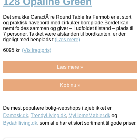
128 Opaline Green
Det smukke CaractÃ¨re Round Table fra Fermob er et stort
og praktisk havebord med cirkulær bordplade.Bordet kan
nemt foldes sammen og giver – i udfoldet tilstand – plads til
7 personer. Takket være afstanden til bordkanten, er der
rigeligt med benplads t
(Læs mere)
6095
kr.
(Vis fragtpris)
Læs mere »
Køb nu »
De mest populære bolig-webshops i øjeblikket er
Damask.dk
,
TrendyLiving.dk
,
MyHomeMøbler.dk
og
Bydahlliving.dk
, som alle har et stort sortiment til gode priser.