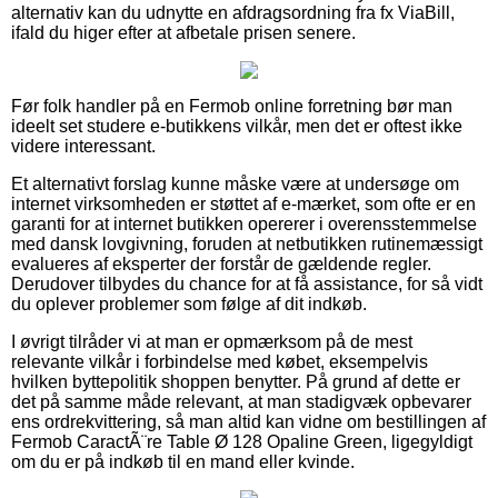
alternativ kan du udnytte en afdragsordning fra fx ViaBill,
ifald du higer efter at afbetale prisen senere.
Før folk handler på en Fermob online forretning bør man
ideelt set studere e-butikkens vilkår, men det er oftest ikke
videre interessant.
Et alternativt forslag kunne måske være at undersøge om
internet virksomheden er støttet af e-mærket, som ofte er en
garanti for at internet butikken opererer i overensstemmelse
med dansk lovgivning, foruden at netbutikken rutinemæssigt
evalueres af eksperter der forstår de gældende regler.
Derudover tilbydes du chance for at få assistance, for så vidt
du oplever problemer som følge af dit indkøb.
I øvrigt tilråder vi at man er opmærksom på de mest
relevante vilkår i forbindelse med købet, eksempelvis
hvilken byttepolitik shoppen benytter. På grund af dette er
det på samme måde relevant, at man stadigvæk opbevarer
ens ordrekvittering, så man altid kan vidne om bestillingen af
Fermob CaractÃ¨re Table Ø 128 Opaline Green, ligegyldigt
om du er på indkøb til en mand eller kvinde.