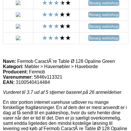
Besøg webshop
Besøg webshop
Besøg webshop
Besøg webshop
Navn:
Fermob CaractÃ¨re Table Ø 128 Opaline Green
Kategori:
Møbler > Havemøbler > Haveborde
Producent:
Fermob
Varenummer:
5846v113321
EAN:
3100540414484
Vurderet til
3.7
ud af 5 stjerner baseret på
26
anmeldelser
En stor portion internet varehuse udlover nu mange
forskellige fragtløsninger. En af dem der er mest anvendt er i
dag at få sendt til en pakkeshop, hvor du selv henter dine
varer når der er tid til det. Den er jo særligt overkommelig,
samt endda ligeledes den mindst kostelige løsning til
levering ved køb af Fermob CaractÃ¨re Table Ø 128 Opaline