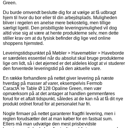
Green.
Du burde omvendt beslutte dig for at vælge at få udbragt
hjem til hvor du bor eller til din arbejdsplads. Muligheden
bliver i regelen en anelse mere bekostelig, men tillige
særligt ligetil. Den prisbilligste leveringsmulighed vil dog
altid vise sig at være at hente produkterne selv, men dette
stiller krav om at du fysisk befinder dig lige ved online
shoppens hjemsted.
Leveringstidspunktet på Møbler > Havemøbler > Haveborde
er særdeles essentiel når du absolut skal bruge produkterne
lige om lidt, så i det øjemed er det aldeles klogt at vi studerer
den forventede leveringstid på den aktuelle vare.
En række forhandlere på nettet giver levering på næste
hverdag på masser af varer, eksempelvis Fermob
CaractÃ¨re Table Ø 128 Opaline Green, men vær
opmærksom på at det antager at handlen gemmenføres
forud for et aftalt tidspunkt, således at de kan nå at få dit nye
produkt ordnet forud for at personalet har fri.
Nogle firmaer på nettet garanterer fragtfri levering, men i
reglen forudsætter det at man køber for en fastsat sum.
Ellers må man udvælge den mest prisbevidste