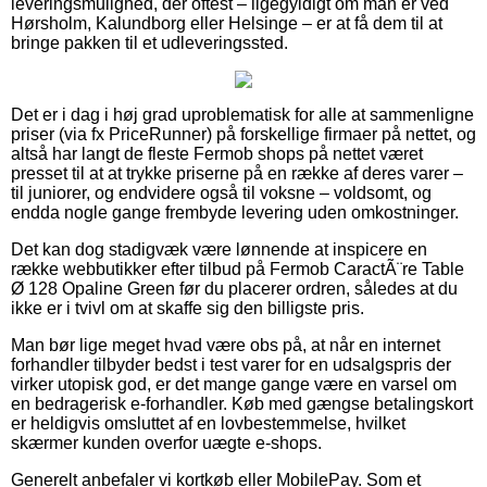
leveringsmulighed, der oftest – ligegyldigt om man er ved
Hørsholm, Kalundborg eller Helsinge – er at få dem til at
bringe pakken til et udleveringssted.
Det er i dag i høj grad uproblematisk for alle at sammenligne
priser (via fx PriceRunner) på forskellige firmaer på nettet, og
altså har langt de fleste Fermob shops på nettet været
presset til at at trykke priserne på en række af deres varer –
til juniorer, og endvidere også til voksne – voldsomt, og
endda nogle gange frembyde levering uden omkostninger.
Det kan dog stadigvæk være lønnende at inspicere en
række webbutikker efter tilbud på Fermob CaractÃ¨re Table
Ø 128 Opaline Green før du placerer ordren, således at du
ikke er i tvivl om at skaffe sig den billigste pris.
Man bør lige meget hvad være obs på, at når en internet
forhandler tilbyder bedst i test varer for en udsalgspris der
virker utopisk god, er det mange gange være en varsel om
en bedragerisk e-forhandler. Køb med gængse betalingskort
er heldigvis omsluttet af en lovbestemmelse, hvilket
skærmer kunden overfor uægte e-shops.
Generelt anbefaler vi kortkøb eller MobilePay. Som et