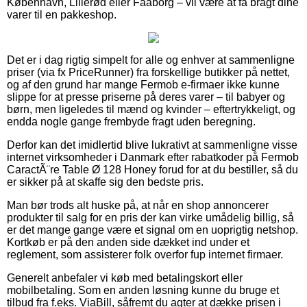
København, Lillerød eller Faaborg – vil være at få bragt dine
varer til en pakkeshop.
Det er i dag rigtig simpelt for alle og enhver at sammenligne
priser (via fx PriceRunner) fra forskellige butikker på nettet,
og af den grund har mange Fermob e-firmaer ikke kunne
slippe for at presse priserne på deres varer – til babyer og
børn, men ligeledes til mænd og kvinder – eftertrykkeligt, og
endda nogle gange frembyde fragt uden beregning.
Derfor kan det imidlertid blive lukrativt at sammenligne visse
internet virksomheder i Danmark efter rabatkoder på Fermob
CaractÃ¨re Table Ø 128 Honey forud for at du bestiller, så du
er sikker på at skaffe sig den bedste pris.
Man bør trods alt huske på, at når en shop annoncerer
produkter til salg for en pris der kan virke umådelig billig, så
er det mange gange være et signal om en uoprigtig netshop.
Kortkøb er på den anden side dækket ind under et
reglement, som assisterer folk overfor fup internet firmaer.
Generelt anbefaler vi køb med betalingskort eller
mobilbetaling. Som en anden løsning kunne du bruge et
tilbud fra f.eks. ViaBill, såfremt du agter at dække prisen i