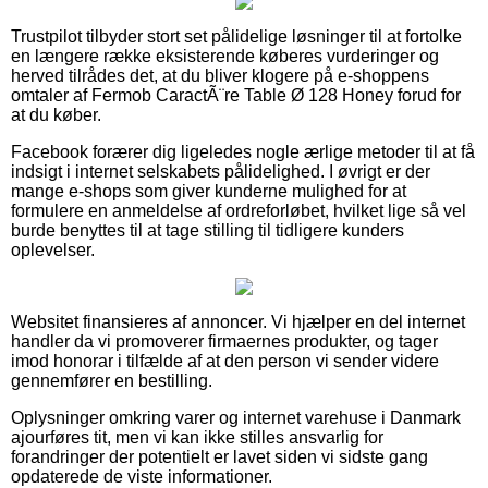
Trustpilot tilbyder stort set pålidelige løsninger til at fortolke
en længere række eksisterende køberes vurderinger og
herved tilrådes det, at du bliver klogere på e-shoppens
omtaler af Fermob CaractÃ¨re Table Ø 128 Honey forud for
at du køber.
Facebook forærer dig ligeledes nogle ærlige metoder til at få
indsigt i internet selskabets pålidelighed. I øvrigt er der
mange e-shops som giver kunderne mulighed for at
formulere en anmeldelse af ordreforløbet, hvilket lige så vel
burde benyttes til at tage stilling til tidligere kunders
oplevelser.
Websitet finansieres af annoncer. Vi hjælper en del internet
handler da vi promoverer firmaernes produkter, og tager
imod honorar i tilfælde af at den person vi sender videre
gennemfører en bestilling.
Oplysninger omkring varer og internet varehuse i Danmark
ajourføres tit, men vi kan ikke stilles ansvarlig for
forandringer der potentielt er lavet siden vi sidste gang
opdaterede de viste informationer.