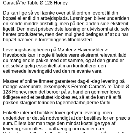
CaractÃ¨re Table Ø 128 Honey.
Du kan lige så vel tænke over at få ordren leveret til din
bopæl eller til din arbejdsplads. Løsningen bliver undertiden
en kende mindre prisbillig, men på den anden side ekstremt
ligetil. Den mest prisbevidste løsning er utvivlsomt at du selv
henter produkterne, men den mulighed betinges af at du har
bopæl nærved e-forretningens tilholdssted.
Leveringshastigheden på Møbler > Havemøbler >
Haveborde kan i nogle tilfælde være ekstremt relevant ifald
du mangler din pakke med det samme, og af den grund er
det selvfølgelig essentielt at man kontrollerer den
estimerede leveringstid ved den relevante vare.
Masser af online firmaer garanterer dag-til-dag levering på
mange varenumre, eksempelvis Fermob CaractÃ¨re Table Ø
128 Honey, men det beroer på at handlen gemmenføres
tidligere end et besluttet klokkeslæt, så at de kan nå at få
pakken klargjort forinden lagermedarbejderne får fri.
Enkelte internet butikker lover gebyrfri levering, men
undertiden er det så nødvendigt at der bestilles for en præcis
sum. Ellers bør man tage den mindst kostelige type af
levering, som oftest – uafhængig om man er nær