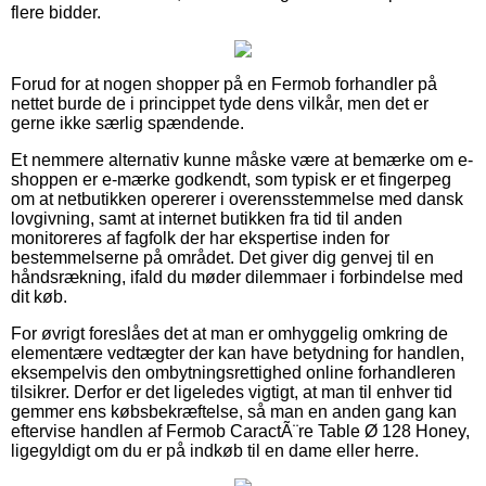
flere bidder.
Forud for at nogen shopper på en Fermob forhandler på
nettet burde de i princippet tyde dens vilkår, men det er
gerne ikke særlig spændende.
Et nemmere alternativ kunne måske være at bemærke om e-
shoppen er e-mærke godkendt, som typisk er et fingerpeg
om at netbutikken opererer i overensstemmelse med dansk
lovgivning, samt at internet butikken fra tid til anden
monitoreres af fagfolk der har ekspertise inden for
bestemmelserne på området. Det giver dig genvej til en
håndsrækning, ifald du møder dilemmaer i forbindelse med
dit køb.
For øvrigt foreslåes det at man er omhyggelig omkring de
elementære vedtægter der kan have betydning for handlen,
eksempelvis den ombytningsrettighed online forhandleren
tilsikrer. Derfor er det ligeledes vigtigt, at man til enhver tid
gemmer ens købsbekræftelse, så man en anden gang kan
eftervise handlen af Fermob CaractÃ¨re Table Ø 128 Honey,
ligegyldigt om du er på indkøb til en dame eller herre.