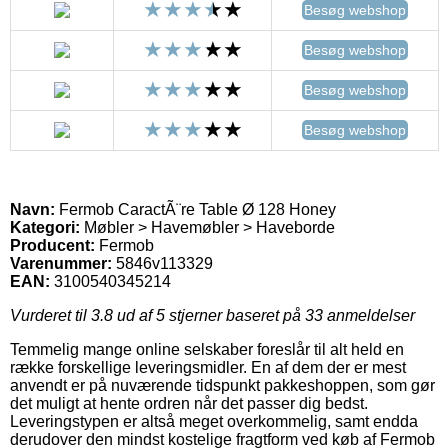
Besøg webshop
Besøg webshop
Besøg webshop
Besøg webshop
Navn:
Fermob CaractÃ¨re Table Ø 128 Honey
Kategori:
Møbler > Havemøbler > Haveborde
Producent:
Fermob
Varenummer:
5846v113329
EAN:
3100540345214
Vurderet til
3.8
ud af 5 stjerner baseret på
33
anmeldelser
Temmelig mange online selskaber foreslår til alt held en
række forskellige leveringsmidler. En af dem der er mest
anvendt er på nuværende tidspunkt pakkeshoppen, som gør
det muligt at hente ordren når det passer dig bedst.
Leveringstypen er altså meget overkommelig, samt endda
derudover den mindst kostelige fragtform ved køb af Fermob