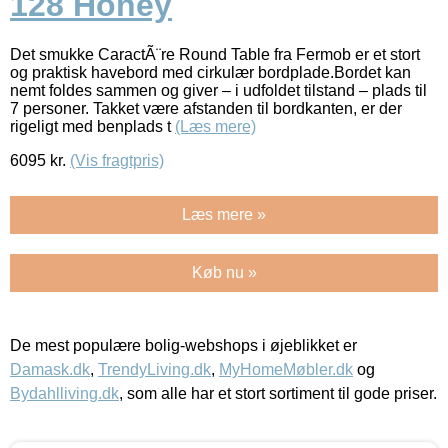
128 Honey
Det smukke CaractÃ¨re Round Table fra Fermob er et stort
og praktisk havebord med cirkulær bordplade.Bordet kan
nemt foldes sammen og giver – i udfoldet tilstand – plads til
7 personer. Takket være afstanden til bordkanten, er der
rigeligt med benplads t
(Læs mere)
6095
kr.
(Vis fragtpris)
Læs mere »
Køb nu »
De mest populære bolig-webshops i øjeblikket er
Damask.dk
,
TrendyLiving.dk
,
MyHomeMøbler.dk
og
Bydahlliving.dk
, som alle har et stort sortiment til gode priser.