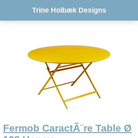
Trine Holbæk Designs
Fermob CaractÃ¨re Table Ø