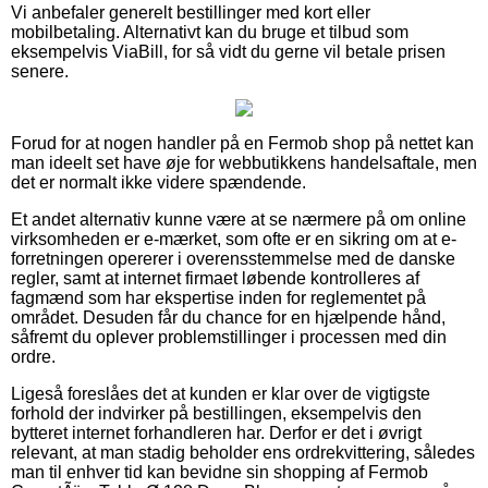
Vi anbefaler generelt bestillinger med kort eller
mobilbetaling. Alternativt kan du bruge et tilbud som
eksempelvis ViaBill, for så vidt du gerne vil betale prisen
senere.
Forud for at nogen handler på en Fermob shop på nettet kan
man ideelt set have øje for webbutikkens handelsaftale, men
det er normalt ikke videre spændende.
Et andet alternativ kunne være at se nærmere på om online
virksomheden er e-mærket, som ofte er en sikring om at e-
forretningen opererer i overensstemmelse med de danske
regler, samt at internet firmaet løbende kontrolleres af
fagmænd som har ekspertise inden for reglementet på
området. Desuden får du chance for en hjælpende hånd,
såfremt du oplever problemstillinger i processen med din
ordre.
Ligeså foreslåes det at kunden er klar over de vigtigste
forhold der indvirker på bestillingen, eksempelvis den
bytteret internet forhandleren har. Derfor er det i øvrigt
relevant, at man stadig beholder ens ordrekvittering, således
man til enhver tid kan bevidne sin shopping af Fermob