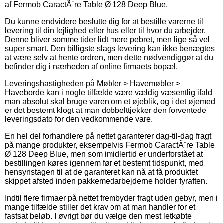
af Fermob CaractÃ¨re Table Ø 128 Deep Blue.
Du kunne endvidere beslutte dig for at bestille varerne til
levering til din lejlighed eller hus eller til hvor du arbejder.
Denne bliver somme tider lidt mere pebret, men lige så vel
super smart. Den billigste slags levering kan ikke benægtes
at være selv at hente ordren, men dette nødvendiggør at du
befinder dig i nærheden af online firmaets bopæl.
Leveringshastigheden på Møbler > Havemøbler >
Haveborde kan i nogle tilfælde være vældig væsentlig ifald
man absolut skal bruge varen om et øjeblik, og i det øjemed
er det bestemt klogt at man dobbelttjekker den forventede
leveringsdato for den vedkommende vare.
En hel del forhandlere på nettet garanterer dag-til-dag fragt
på mange produkter, eksempelvis Fermob CaractÃ¨re Table
Ø 128 Deep Blue, men som imidlertid er underforstået at
bestillingen køres igennem før et bestemt tidspunkt, med
hensynstagen til at de garanteret kan nå at få produktet
skippet afsted inden pakkemedarbejderne holder fyraften.
Indtil flere firmaer på nettet frembyder fragt uden gebyr, men i
mange tilfælde stiller det krav om at man handler for et
fastsat beløb. I øvrigt bør du vælge den mest letkøbte