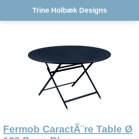
Trine Holbæk Designs
Fermob CaractÃ¨re Table Ø