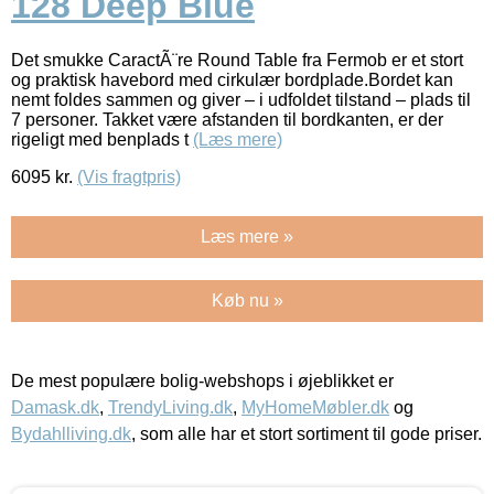
128 Deep Blue
Det smukke CaractÃ¨re Round Table fra Fermob er et stort
og praktisk havebord med cirkulær bordplade.Bordet kan
nemt foldes sammen og giver – i udfoldet tilstand – plads til
7 personer. Takket være afstanden til bordkanten, er der
rigeligt med benplads t
(Læs mere)
6095
kr.
(Vis fragtpris)
Læs mere »
Køb nu »
De mest populære bolig-webshops i øjeblikket er
Damask.dk
,
TrendyLiving.dk
,
MyHomeMøbler.dk
og
Bydahlliving.dk
, som alle har et stort sortiment til gode priser.