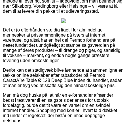
metode til levering, som tit – ligegyldigt om man befinder sig
nær Silkeborg, Vordingborg eller Helsinge – vil være at få
dem til at levere din pakke til et udleveringssted.
Det er jo efterhånden vældig ligetil for almindelige
mennesker at prissammenligne på tværs af internet
varehuse, og altså har en hel del Fermob forhandlere på
nettet fundet det uundgåeligt at stampe salgsværdien på
mange af deres produkter – til drenge og piger, og samtidig
til voksne – markant, og endda nogle gange præstere
levering uden omkostninger.
Derfor kan det stadigvæk blive lønnende at sammenligne en
række online selskaber efter rabatkoder på Fermob
CaractÃ¨re Table Ø 128 Deep Blue inden du handler, sådan
at man er tryg ved at skaffe sig den mindst kostelige pris.
Man må dog huske på, at når en e-forhandler afhænder
bedst i test varer til en salgspris der anses for utopisk
fordelagtig, burde det tit være en varsel om en svindel
internet handler. Shopping med kort er i hvert fald dækket
ind under et regelsæt, der bistår en imod uoprigtige
netshops.