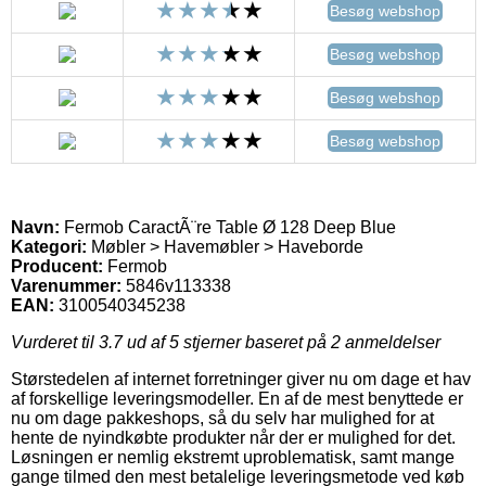
Besøg webshop
Besøg webshop
Besøg webshop
Besøg webshop
Navn:
Fermob CaractÃ¨re Table Ø 128 Deep Blue
Kategori:
Møbler > Havemøbler > Haveborde
Producent:
Fermob
Varenummer:
5846v113338
EAN:
3100540345238
Vurderet til
3.7
ud af 5 stjerner baseret på
2
anmeldelser
Størstedelen af internet forretninger giver nu om dage et hav
af forskellige leveringsmodeller. En af de mest benyttede er
nu om dage pakkeshops, så du selv har mulighed for at
hente de nyindkøbte produkter når der er mulighed for det.
Løsningen er nemlig ekstremt uproblematisk, samt mange
gange tilmed den mest betalelige leveringsmetode ved køb