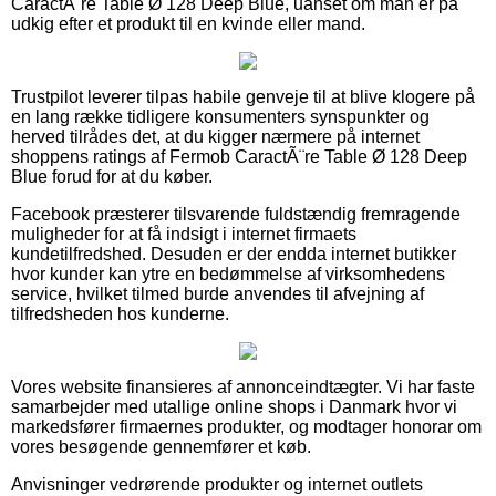
CaractÃ¨re Table Ø 128 Deep Blue, uanset om man er på
udkig efter et produkt til en kvinde eller mand.
Trustpilot leverer tilpas habile genveje til at blive klogere på
en lang række tidligere konsumenters synspunkter og
herved tilrådes det, at du kigger nærmere på internet
shoppens ratings af Fermob CaractÃ¨re Table Ø 128 Deep
Blue forud for at du køber.
Facebook præsterer tilsvarende fuldstændig fremragende
muligheder for at få indsigt i internet firmaets
kundetilfredshed. Desuden er der endda internet butikker
hvor kunder kan ytre en bedømmelse af virksomhedens
service, hvilket tilmed burde anvendes til afvejning af
tilfredsheden hos kunderne.
Vores website finansieres af annonceindtægter. Vi har faste
samarbejder med utallige online shops i Danmark hvor vi
markedsfører firmaernes produkter, og modtager honorar om
vores besøgende gennemfører et køb.
Anvisninger vedrørende produkter og internet outlets