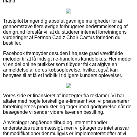
mand.
Trustpilot bringer dig absolut gavnlige muligheder for at
gennemstøve flere øvrige forbrugeres bedømmelser og af
den grund foreslår vi, at du studerer internet forretningens
vurderinger af Fermob Cadiz Chair Cactus forinden du
bestiller.
Facebook frembyder desuden i højeste grad værdifulde
metoder til at få indsigt i e-handlens kundefokus. Her møder
vi en del online butikker som tilbyder folk at afgive en
anmeldelse af deres købsoplevelse, hvilket også kan
benyttes til at få et indblik i tidligere kunders oplevelser.
Vores side er finansieret af indtægter fra reklamer. Vi har
aftaler med nogle forskellige e-firmaer hvori vi præsenterer
forretningernes produkter, og tager imod godtgørelse når de
besøgende vi sender videre laver en bestilling.
Anvisninger angående tilbud og internet handler
understøttes rutinemæssigt, men vi påtager os intet ansvar
for modifikationer der muligvis er implementeret efter at vi