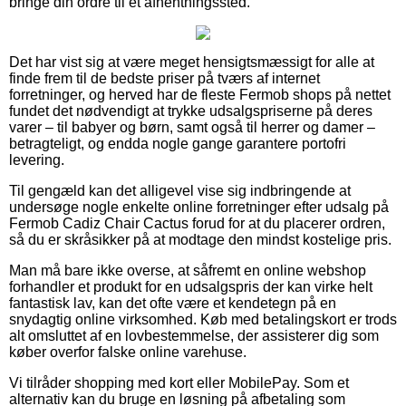
bringe din ordre til et afhentningssted.
Det har vist sig at være meget hensigtsmæssigt for alle at
finde frem til de bedste priser på tværs af internet
forretninger, og herved har de fleste Fermob shops på nettet
fundet det nødvendigt at trykke udsalgspriserne på deres
varer – til babyer og børn, samt også til herrer og damer –
betragteligt, og endda nogle gange garantere portofri
levering.
Til gengæld kan det alligevel vise sig indbringende at
undersøge nogle enkelte online forretninger efter udsalg på
Fermob Cadiz Chair Cactus forud for at du placerer ordren,
så du er skråsikker på at modtage den mindst kostelige pris.
Man må bare ikke overse, at såfremt en online webshop
forhandler et produkt for en udsalgspris der kan virke helt
fantastisk lav, kan det ofte være et kendetegn på en
snydagtig online virksomhed. Køb med betalingskort er trods
alt omsluttet af en lovbestemmelse, der assisterer dig som
køber overfor falske online varehuse.
Vi tilråder shopping med kort eller MobilePay. Som et
alternativ kan du bruge en løsning på afbetaling som