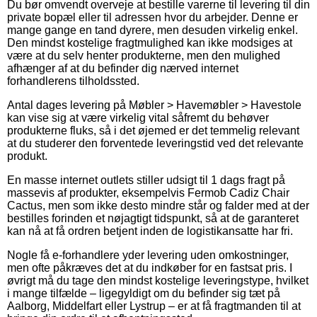
Du bør omvendt overveje at bestille varerne til levering til din
private bopæl eller til adressen hvor du arbejder. Denne er
mange gange en tand dyrere, men desuden virkelig enkel.
Den mindst kostelige fragtmulighed kan ikke modsiges at
være at du selv henter produkterne, men den mulighed
afhænger af at du befinder dig nærved internet
forhandlerens tilholdssted.
Antal dages levering på Møbler > Havemøbler > Havestole
kan vise sig at være virkelig vital såfremt du behøver
produkterne fluks, så i det øjemed er det temmelig relevant
at du studerer den forventede leveringstid ved det relevante
produkt.
En masse internet outlets stiller udsigt til 1 dags fragt på
massevis af produkter, eksempelvis Fermob Cadiz Chair
Cactus, men som ikke desto mindre står og falder med at der
bestilles forinden et nøjagtigt tidspunkt, så at de garanteret
kan nå at få ordren betjent inden de logistikansatte har fri.
Nogle få e-forhandlere yder levering uden omkostninger,
men ofte påkræves det at du indkøber for en fastsat pris. I
øvrigt må du tage den mindst kostelige leveringstype, hvilket
i mange tilfælde – ligegyldigt om du befinder sig tæt på
Aalborg, Middelfart eller Lystrup – er at få fragtmanden til at