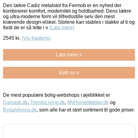
Den lækre Cadiz metalstol fra Fermob er en nyhed der
kombinerer komfort, modernitet og holdbarhed. Dens lækre
og ultra-moderne form vil tilfredsstille selv den mest
krævende design-elsker. Stolene kan stables i stakke af ti og
fordi de er så lette i v
(Læs mere)
2545
kr.
(Vis fragtpris)
Læs mere »
Køb nu »
De mest populære bolig-webshops i øjeblikket er
Damask.dk
,
TrendyLiving.dk
,
MyHomeMøbler.dk
og
Bydahlliving.dk
, som alle har et stort sortiment til gode priser.