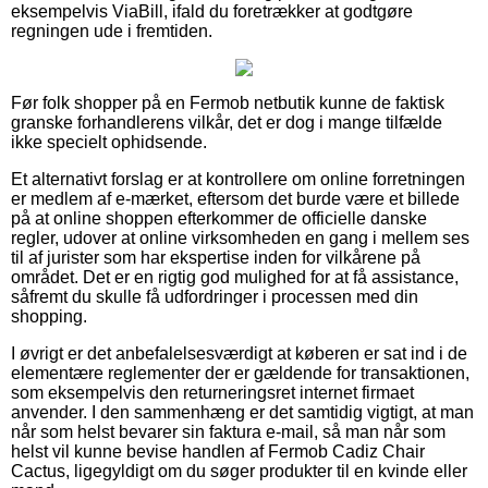
eksempelvis ViaBill, ifald du foretrækker at godtgøre
regningen ude i fremtiden.
Før folk shopper på en Fermob netbutik kunne de faktisk
granske forhandlerens vilkår, det er dog i mange tilfælde
ikke specielt ophidsende.
Et alternativt forslag er at kontrollere om online forretningen
er medlem af e-mærket, eftersom det burde være et billede
på at online shoppen efterkommer de officielle danske
regler, udover at online virksomheden en gang i mellem ses
til af jurister som har ekspertise inden for vilkårene på
området. Det er en rigtig god mulighed for at få assistance,
såfremt du skulle få udfordringer i processen med din
shopping.
I øvrigt er det anbefalelsesværdigt at køberen er sat ind i de
elementære reglementer der er gældende for transaktionen,
som eksempelvis den returneringsret internet firmaet
anvender. I den sammenhæng er det samtidig vigtigt, at man
når som helst bevarer sin faktura e-mail, så man når som
helst vil kunne bevise handlen af Fermob Cadiz Chair
Cactus, ligegyldigt om du søger produkter til en kvinde eller