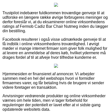
Trustpilot indebærer fuldkommen troværdige genveje til at
udforske en længere række øvrige forbrugeres meninger og
derfor foreslår vi, at du eksaminerer online virksomhedens
ratings af Fermob Cadiz Bar Chair Nutmeg inden du lægger
din bestilling.
Facebook resulterer i også visse udmærkede genveje til at
få indblik i online virksomhedens troværdighed. I øvrigt
møder vi mange internet firmaer som giver folk mulighed for
at levere en anmeldelse af deres køb, hvilket ydermere må
drages fordel af til at afveje hvor tilfredse kunderne er.
Hjemmesiden er finansieret af annoncer. Vi arbejder
sammen med en hel del webshops hvori vi formidler
firmaernes varer, og får betaling hvis de brugere vi sender
videre foretager en transaktion.
Anvisninger vedrørende produkter og online virksomheder
værnes om hele tiden, men vi tager forbehold for
reguleringer der potentielt er lavet efter at vi sidste gang
opdaterede websitets data.