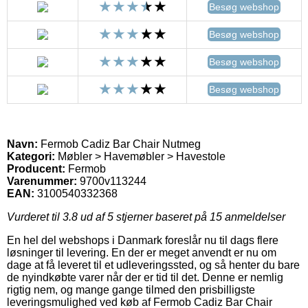
Besøg webshop
Besøg webshop
Besøg webshop
Besøg webshop
Navn:
Fermob Cadiz Bar Chair Nutmeg
Kategori:
Møbler > Havemøbler > Havestole
Producent:
Fermob
Varenummer:
9700v113244
EAN:
3100540332368
Vurderet til
3.8
ud af 5 stjerner baseret på
15
anmeldelser
En hel del webshops i Danmark foreslår nu til dags flere
løsninger til levering. En der er meget anvendt er nu om
dage at få leveret til et udleveringssted, og så henter du bare
de nyindkøbte varer når der er tid til det. Denne er nemlig
rigtig nem, og mange gange tilmed den prisbilligste
leveringsmulighed ved køb af Fermob Cadiz Bar Chair