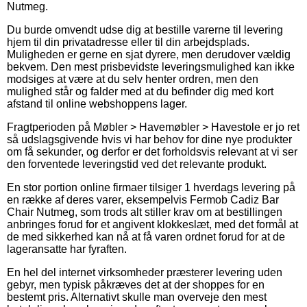
Nutmeg.
Du burde omvendt udse dig at bestille varerne til levering
hjem til din privatadresse eller til din arbejdsplads.
Muligheden er gerne en sjat dyrere, men derudover vældig
bekvem. Den mest prisbevidste leveringsmulighed kan ikke
modsiges at være at du selv henter ordren, men den
mulighed står og falder med at du befinder dig med kort
afstand til online webshoppens lager.
Fragtperioden på Møbler > Havemøbler > Havestole er jo ret
så udslagsgivende hvis vi har behov for dine nye produkter
om få sekunder, og derfor er det forholdsvis relevant at vi ser
den forventede leveringstid ved det relevante produkt.
En stor portion online firmaer tilsiger 1 hverdags levering på
en række af deres varer, eksempelvis Fermob Cadiz Bar
Chair Nutmeg, som trods alt stiller krav om at bestillingen
anbringes forud for et angivent klokkeslæt, med det formål at
de med sikkerhed kan nå at få varen ordnet forud for at de
lageransatte har fyraften.
En hel del internet virksomheder præsterer levering uden
gebyr, men typisk påkræves det at der shoppes for en
bestemt pris. Alternativt skulle man overveje den mest