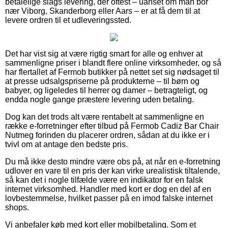
betalelige slags levering, der oftest – uanset om man bor
nær Viborg, Skanderborg eller Aars – er at få dem til at
levere ordren til et udleveringssted.
Det har vist sig at være rigtig smart for alle og enhver at
sammenligne priser i blandt flere online virksomheder, og så
har flertallet af Fermob butikker på nettet set sig nødsaget til
at presse udsalgspriserne på produkterne – til børn og
babyer, og ligeledes til herrer og damer – betragteligt, og
endda nogle gange præstere levering uden betaling.
Dog kan det trods alt være rentabelt at sammenligne en
række e-forretninger efter tilbud på Fermob Cadiz Bar Chair
Nutmeg forinden du placerer ordren, sådan at du ikke er i
tvivl om at antage den bedste pris.
Du må ikke desto mindre være obs på, at når en e-forretning
udlover en vare til en pris der kan virke urealistisk tiltalende,
så kan det i nogle tilfælde være en indikator for en falsk
internet virksomhed. Handler med kort er dog en del af en
lovbestemmelse, hvilket passer på en imod falske internet
shops.
Vi anbefaler køb med kort eller mobilbetaling. Som et