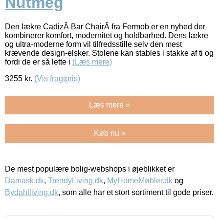
Nutmeg
Den lækre CadizÂ Bar ChairÂ fra Fermob er en nyhed der
kombinerer komfort, modernitet og holdbarhed. Dens lækre
og ultra-moderne form vil tilfredsstille selv den mest
krævende design-elsker. Stolene kan stables i stakke af ti og
fordi de er så lette i
(Læs mere)
3255
kr.
(Vis fragtpris)
Læs mere »
Køb nu »
De mest populære bolig-webshops i øjeblikket er
Damask.dk
,
TrendyLiving.dk
,
MyHomeMøbler.dk
og
Bydahlliving.dk
, som alle har et stort sortiment til gode priser.