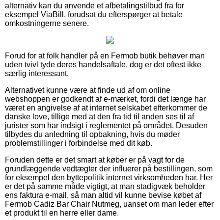
alternativ kan du anvende et afbetalingstilbud fra for
eksempel ViaBill, forudsat du efterspørger at betale
omkostningerne senere.
Forud for at folk handler på en Fermob butik behøver man
uden tvivl tyde deres handelsaftale, dog er det oftest ikke
særlig interessant.
Alternativet kunne være at finde ud af om online
webshoppen er godkendt af e-mærket, fordi det længe har
været en angivelse af at internet selskabet efterkommer de
danske love, tillige med at den fra tid til anden ses til af
jurister som har indsigt i reglementet på området. Desuden
tilbydes du anledning til opbakning, hvis du møder
problemstillinger i forbindelse med dit køb.
Foruden dette er det smart at køber er på vagt for de
grundlæggende vedtægter der influerer på bestillingen, som
for eksempel den byttepolitik internet virksomheden har. Her
er det på samme måde vigtigt, at man stadigvæk beholder
ens faktura e-mail, så man altid vil kunne bevise købet af
Fermob Cadiz Bar Chair Nutmeg, uanset om man leder efter
et produkt til en herre eller dame.