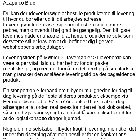
Acapulco Blue.
Du kan derudover forsøge at bestille produkterne til levering
til hvor du bor eller ud til dit arbejdes adresse.
Leveringsmetoden viser sig som oftest en smule mere
pebret, men omvendt i høj grad let gængelig. Den billigste
leveringsmåde er unægtelig at hente produkterne selv, som
desværre stiller krav om at du befinder dig lige ved
webshoppens arbejdslager.
Leveringstiden på Møbler > Havemøbler > Haveborde kan
være super vital ifald du har behov for din pakke
øjeblikkeligt, og med det formål er det nemlig på sin plads at
man gransker den anslåede leveringstid på det pågældende
produkt.
En stor portion e-forhandlere tilbyder muligheden for dag-til-
dag levering på de fleste af deres produkter, eksempelvis
Fermob Bistro Table 97 x 57 Acapulco Blue, hvilket dog
afhænger af at orden realiseres forinden et fast klokkeslæt,
så at de højst sandsynligt kan nå at få varen fikset forud for
at de logistikansatte drager hjemad.
Nogle online selskaber tilbyder fragtfri levering, men tit er det
under forudsætning af at man bestiller for en konkret pris.