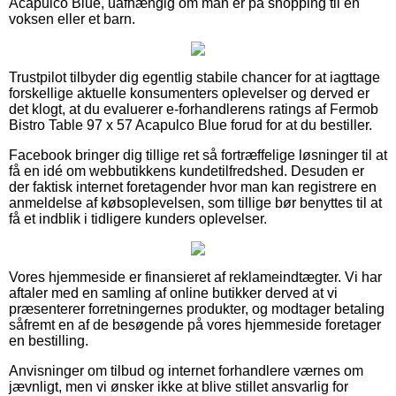
Acapulco Blue, uafhængig om man er på shopping til en
voksen eller et barn.
Trustpilot tilbyder dig egentlig stabile chancer for at iagttage
forskellige aktuelle konsumenters oplevelser og derved er
det klogt, at du evaluerer e-forhandlerens ratings af Fermob
Bistro Table 97 x 57 Acapulco Blue forud for at du bestiller.
Facebook bringer dig tillige ret så fortræffelige løsninger til at
få en idé om webbutikkens kundetilfredshed. Desuden er
der faktisk internet foretagender hvor man kan registrere en
anmeldelse af købsoplevelsen, som tillige bør benyttes til at
få et indblik i tidligere kunders oplevelser.
Vores hjemmeside er finansieret af reklameindtægter. Vi har
aftaler med en samling af online butikker derved at vi
præsenterer forretningernes produkter, og modtager betaling
såfremt en af de besøgende på vores hjemmeside foretager
en bestilling.
Anvisninger om tilbud og internet forhandlere værnes om
jævnligt, men vi ønsker ikke at blive stillet ansvarlig for