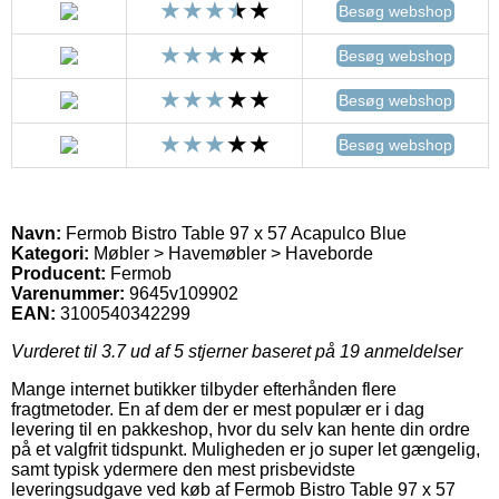
Besøg webshop
Besøg webshop
Besøg webshop
Besøg webshop
Navn:
Fermob Bistro Table 97 x 57 Acapulco Blue
Kategori:
Møbler > Havemøbler > Haveborde
Producent:
Fermob
Varenummer:
9645v109902
EAN:
3100540342299
Vurderet til
3.7
ud af 5 stjerner baseret på
19
anmeldelser
Mange internet butikker tilbyder efterhånden flere
fragtmetoder. En af dem der er mest populær er i dag
levering til en pakkeshop, hvor du selv kan hente din ordre
på et valgfrit tidspunkt. Muligheden er jo super let gængelig,
samt typisk ydermere den mest prisbevidste
leveringsudgave ved køb af Fermob Bistro Table 97 x 57