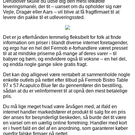
Derudover skulle du udse dig den mest letkøbte
leveringsmanér, der tit – uanset om du opholder sig nær
Vejle, Dragør eller Aars – vil blive at få fragtfirmaet til at
levere din pakke til et udleveringssted.
Det er jo efterhånden temmelig fleksibelt for folk at finde
information om priser i blandt diverse internet foretagender,
og ergo har en hel del Fermob e-forhandlere været presset
til at at mindske priserne på mange af deres varer – til
babyer og børn, og endvidere også til voksne – en hel del,
og endda nogle gange sikre gratis fragt.
Det kan dog alligevel være rentabelt at sammenholde nogle
enkelte outlets på nettet efter tilbud på Fermob Bistro Table
97 x 57 Acapulco Blue før du gennemfører din bestilling,
sådan at du er velinformeret til at opnå den mest betalelige
pris.
Du må lige meget hvad være årvågen med, at ifald en
internet handler markedsfører et produkt til salg for en pris
der anses for besynderligt beskeden, så burde det tit være
en varsel om en uærlig online forretning. Handler med kort
er i hvert fald en del af en anordning, som garanterer køber
overfor falske firmaer på nettet.