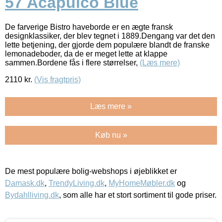
57 Acapulco Blue
De farverige Bistro haveborde er en ægte fransk
designklassiker, der blev tegnet i 1889.Dengang var det den
lette betjening, der gjorde dem populære blandt de franske
lemonadeboder, da de er meget lette at klappe
sammen.Bordene fås i flere størrelser,
(Læs mere)
2110
kr.
(Vis fragtpris)
Læs mere »
Køb nu »
De mest populære bolig-webshops i øjeblikket er
Damask.dk
,
TrendyLiving.dk
,
MyHomeMøbler.dk
og
Bydahlliving.dk
, som alle har et stort sortiment til gode priser.