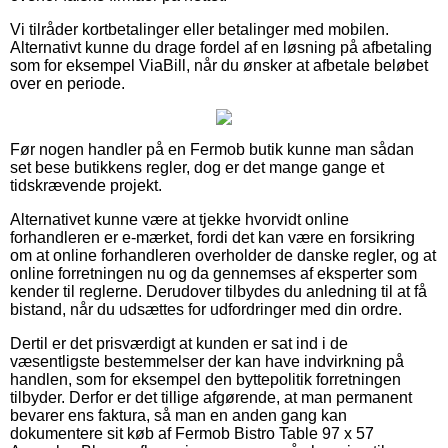
Vi tilråder kortbetalinger eller betalinger med mobilen.
Alternativt kunne du drage fordel af en løsning på afbetaling
som for eksempel ViaBill, når du ønsker at afbetale beløbet
over en periode.
Før nogen handler på en Fermob butik kunne man sådan
set bese butikkens regler, dog er det mange gange et
tidskrævende projekt.
Alternativet kunne være at tjekke hvorvidt online
forhandleren er e-mærket, fordi det kan være en forsikring
om at online forhandleren overholder de danske regler, og at
online forretningen nu og da gennemses af eksperter som
kender til reglerne. Derudover tilbydes du anledning til at få
bistand, når du udsættes for udfordringer med din ordre.
Dertil er det prisværdigt at kunden er sat ind i de
væsentligste bestemmelser der kan have indvirkning på
handlen, som for eksempel den byttepolitik forretningen
tilbyder. Derfor er det tillige afgørende, at man permanent
bevarer ens faktura, så man en anden gang kan
dokumentere sit køb af Fermob Bistro Table 97 x 57