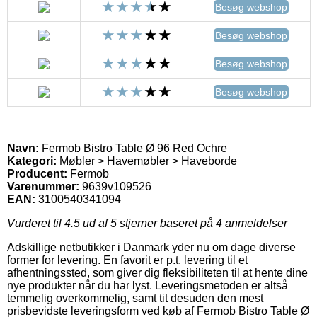
Besøg webshop
Besøg webshop
Besøg webshop
Besøg webshop
Navn:
Fermob Bistro Table Ø 96 Red Ochre
Kategori:
Møbler > Havemøbler > Haveborde
Producent:
Fermob
Varenummer:
9639v109526
EAN:
3100540341094
Vurderet til
4.5
ud af 5 stjerner baseret på
4
anmeldelser
Adskillige netbutikker i Danmark yder nu om dage diverse
former for levering. En favorit er p.t. levering til et
afhentningssted, som giver dig fleksibiliteten til at hente dine
nye produkter når du har lyst. Leveringsmetoden er altså
temmelig overkommelig, samt tit desuden den mest
prisbevidste leveringsform ved køb af Fermob Bistro Table Ø