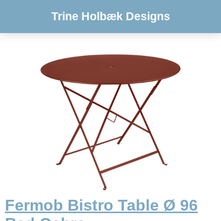
Trine Holbæk Designs
Fermob Bistro Table Ø 96