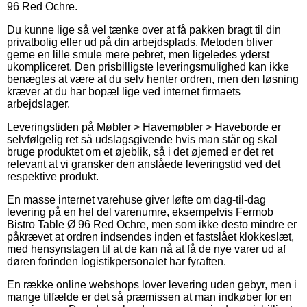
96 Red Ochre.
Du kunne lige så vel tænke over at få pakken bragt til din
privatbolig eller ud på din arbejdsplads. Metoden bliver
gerne en lille smule mere pebret, men ligeledes yderst
ukompliceret. Den prisbilligste leveringsmulighed kan ikke
benægtes at være at du selv henter ordren, men den løsning
kræver at du har bopæl lige ved internet firmaets
arbejdslager.
Leveringstiden på Møbler > Havemøbler > Haveborde er
selvfølgelig ret så udslagsgivende hvis man står og skal
bruge produktet om et øjeblik, så i det øjemed er det ret
relevant at vi gransker den anslåede leveringstid ved det
respektive produkt.
En masse internet varehuse giver løfte om dag-til-dag
levering på en hel del varenumre, eksempelvis Fermob
Bistro Table Ø 96 Red Ochre, men som ikke desto mindre er
påkrævet at ordren indsendes inden et fastslået klokkeslæt,
med hensynstagen til at de kan nå at få de nye varer ud af
døren forinden logistikpersonalet har fyraften.
En række online webshops lover levering uden gebyr, men i
mange tilfælde er det så præmissen at man indkøber for en