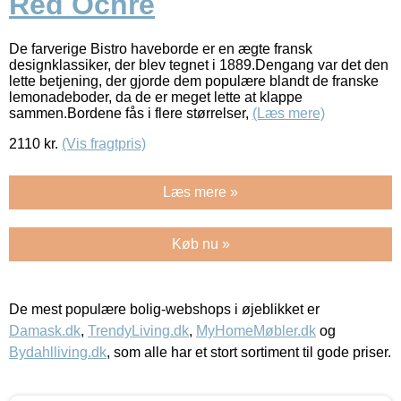
Red Ochre
De farverige Bistro haveborde er en ægte fransk
designklassiker, der blev tegnet i 1889.Dengang var det den
lette betjening, der gjorde dem populære blandt de franske
lemonadeboder, da de er meget lette at klappe
sammen.Bordene fås i flere størrelser,
(Læs mere)
2110
kr.
(Vis fragtpris)
Læs mere »
Køb nu »
De mest populære bolig-webshops i øjeblikket er
Damask.dk
,
TrendyLiving.dk
,
MyHomeMøbler.dk
og
Bydahlliving.dk
, som alle har et stort sortiment til gode priser.