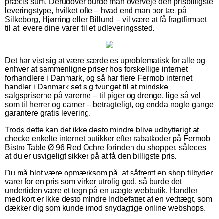
præcis sum. Derudover burde man overveje den prisbilligste
leveringstype, hvilket ofte – hvad end man bor tæt på
Silkeborg, Hjørring eller Billund – vil være at få fragtfirmaet
til at levere dine varer til et udleveringssted.
Det har vist sig at være særdeles uproblematisk for alle og
enhver at sammenligne priser hos forskellige internet
forhandlere i Danmark, og så har flere Fermob internet
handler i Danmark set sig tvunget til at mindske
salgspriserne på varerne – til piger og drenge, lige så vel
som til herrer og damer – betragteligt, og endda nogle gange
garantere gratis levering.
Trods dette kan det ikke desto mindre blive udbytterigt at
checke enkelte internet butikker efter rabatkoder på Fermob
Bistro Table Ø 96 Red Ochre forinden du shopper, således
at du er usvigeligt sikker på at få den billigste pris.
Du må blot være opmærksom på, at såfremt en shop tilbyder
varer for en pris som virker utrolig god, så burde det
undertiden være et tegn på en uægte webbutik. Handler
med kort er ikke desto mindre indbefattet af en vedtægt, som
dækker dig som kunde imod snydagtige online webshops.