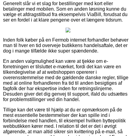
Generelt slår vi et slag for bestillinger med kort eller
betalinger med mobilen. Som en anden løsning kunne du
vælge et afdragstilbud fra eksempelvis ViaBill, forudsat du
ser en fordel i at klare pengene over et længere tidsrum.
Inden folk køber på en Fermob internet forhandler behøver
man til hver en tid overveje butikkens handelsaftale, det er
dog i mange tilfælde ikke super spændende.
En anden valgmulighed kan være at tjekke om e-
forretningen er tilsluttet e-mærket, fordi det kan være en
tilkendegivelse af at webshoppen opererer i
overensstemmelse med de gældende danske regler, tillige
med at online forhandleren fra tid til anden besigtiges af
fagfolk der har ekspertise inden for retningslinjerne.
Desuden giver det dig genvej til support, ifald du udsættes
for problemstillinger ved din handel.
Tillige kan det være til hjælp at du er opmærksom på de
mest essentielle bestemmelser der kan spille ind i
forbindelse med handlen, til eksempel hvilken byttepolitik
webbutikken kører med. I relation til det er det i øvrigt
afgørende, at man altid sikrer sin kvittering på e-mail, så