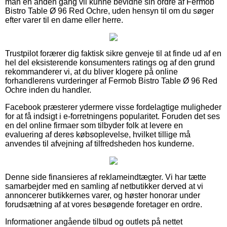
man en anden gang vil kunne bevidne sin ordre af Fermob
Bistro Table Ø 96 Red Ochre, uden hensyn til om du søger
efter varer til en dame eller herre.
Trustpilot forærer dig faktisk sikre genveje til at finde ud af en
hel del eksisterende konsumenters ratings og af den grund
rekommanderer vi, at du bliver klogere på online
forhandlerens vurderinger af Fermob Bistro Table Ø 96 Red
Ochre inden du handler.
Facebook præsterer ydermere visse fordelagtige muligheder
for at få indsigt i e-forretningens popularitet. Foruden det ses
en del online firmaer som tilbyder folk at levere en
evaluering af deres købsoplevelse, hvilket tillige må
anvendes til afvejning af tilfredsheden hos kunderne.
Denne side finansieres af reklameindtægter. Vi har tætte
samarbejder med en samling af netbutikker derved at vi
annoncerer butikkernes varer, og høster honorar under
forudsætning af at vores besøgende foretager en ordre.
Informationer angående tilbud og outlets på nettet