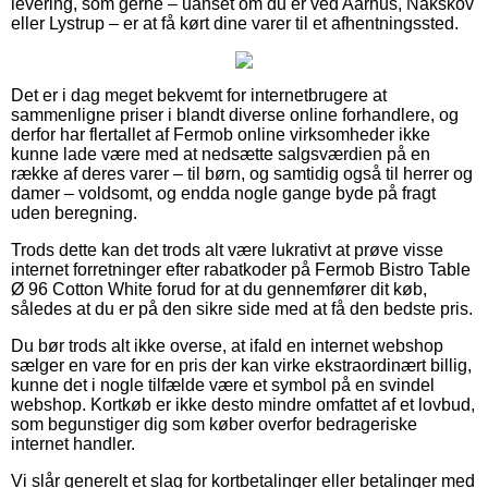
levering, som gerne – uanset om du er ved Aarhus, Nakskov
eller Lystrup – er at få kørt dine varer til et afhentningssted.
Det er i dag meget bekvemt for internetbrugere at
sammenligne priser i blandt diverse online forhandlere, og
derfor har flertallet af Fermob online virksomheder ikke
kunne lade være med at nedsætte salgsværdien på en
række af deres varer – til børn, og samtidig også til herrer og
damer – voldsomt, og endda nogle gange byde på fragt
uden beregning.
Trods dette kan det trods alt være lukrativt at prøve visse
internet forretninger efter rabatkoder på Fermob Bistro Table
Ø 96 Cotton White forud for at du gennemfører dit køb,
således at du er på den sikre side med at få den bedste pris.
Du bør trods alt ikke overse, at ifald en internet webshop
sælger en vare for en pris der kan virke ekstraordinært billig,
kunne det i nogle tilfælde være et symbol på en svindel
webshop. Kortkøb er ikke desto mindre omfattet af et lovbud,
som begunstiger dig som køber overfor bedrageriske
internet handler.
Vi slår generelt et slag for kortbetalinger eller betalinger med