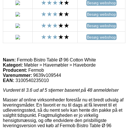
Besøg webshop
Besøg webshop
Besøg webshop
Besøg webshop
Navn:
Fermob Bistro Table Ø 96 Cotton White
Kategori:
Møbler > Havemøbler > Haveborde
Producent:
Fermob
Varenummer:
9639v109544
EAN:
3100540235010
Vurderet til
3.6
ud af 5 stjerner baseret på
48
anmeldelser
Masser af online virksomheder foreslår nu et bredt udvalg af
leveringsmåder. En favorit er nu til dags at få leveret til et
udleveringssted, så du nemt selv kan hente din pakke på et
valgfrit tidspunkt. Fragtmuligheden er jo virkelig
hensigtsmæssig, og ofte endvidere den prisbilligste
leveringsversion ved køb af Fermob Bistro Table Ø 96