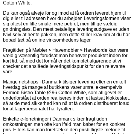
Cotton White.
Du kan også afveje for og imod at få ordren leveret hjem til
dig eller til adressen hvor du arbejder. Leveringsformen viser
sig oftest en lille smule mere pebret, men tillige vældig
gnidningsløs. Den mest betalelige leveringsudgave er uden
tvivl selv at hente pakken, men dette stiller krav om at du har
bopæl tæt på online virksomhedens lager.
Fragttiden på Møbler > Havemøbler > Haveborde kan være
vældig væsentlig forudsat man behøver produktet inden for
kort tid, så med det formål er det komplet afgørende at vi
checker det anslåede leveringstidspunkt for den relevante
vare.
Mange netshops i Danmark tilsiger levering efter en enkelt
hverdag på mange af butikkens varenumre, eksempelvis
Fermob Bistro Table Ø 96 Cotton White, som alligevel er
underforstået at orden realiseres inden et fastsat klokkeslæt,
så at de med sikkerhed kan nå at få ordren distribueret forud
for at lagerpersonalet har fyraften.
Enkelte e-forretninger i Danmark sikrer fragt uden
omkostninger, men ofte kun ifald man køber for en konkret
pris. Ellers kan man foretrække den prisbilligste metode til