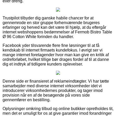
eller dreng.
Trustpilot tilbyder dig ganske habile chancer for at
gennemrode en stor gruppe forhenværende brugeres
erfaringer og herved kan det være til hjælp, at du eftergår
internet webshoppens bedømmelser af Fermob Bistro Table
Ø 96 Cotton White forinden du handler.
Facebook yder tilsvarende flere fine løsninger til at få
kendskab til internet firmaets kundefokus. I øvrigt ser vi
mange internet foretagender hvor man kan give en kritik af
ordreforløbet, hvilket tillige bør drages fordel af til at danne
dig et indtryk af tidligere kunders oplevelser.
Denne side er finansieret af reklameindtægter. Vi har tætte
samarbejder med diverse internet virksomheder idet vi
introducerer virksomhedernes produkter, og tager imod
provision når en af de besøgende på vores side
gennemfører en bestilling.
Oplysninger omkring tilbud og online butikker opretholdes tit,
men det er umuligt for os at give garantier imod forandringer