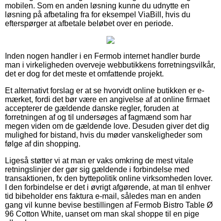
mobilen. Som en anden løsning kunne du udnytte en
løsning på afbetaling fra for eksempel ViaBill, hvis du
efterspørger at afbetale beløbet over en periode.
Inden nogen handler i en Fermob internet handler burde
man i virkeligheden overveje webbutikkens forretningsvilkår,
det er dog for det meste et omfattende projekt.
Et alternativt forslag er at se hvorvidt online butikken er e-
mærket, fordi det bør være en angivelse af at online firmaet
accepterer de gældende danske regler, foruden at
forretningen af og til undersøges af fagmænd som har
megen viden om de gældende love. Desuden giver det dig
mulighed for bistand, hvis du møder vanskeligheder som
følge af din shopping.
Ligeså støtter vi at man er vaks omkring de mest vitale
retningslinjer der gør sig gældende i forbindelse med
transaktionen, fx den byttepolitik online virksomheden lover.
I den forbindelse er det i øvrigt afgørende, at man til enhver
tid bibeholder ens faktura e-mail, således man en anden
gang vil kunne bevise bestillingen af Fermob Bistro Table Ø
96 Cotton White, uanset om man skal shoppe til en pige