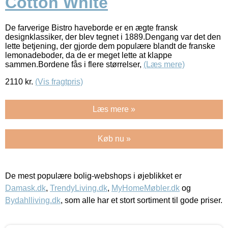
Cotton White
De farverige Bistro haveborde er en ægte fransk
designklassiker, der blev tegnet i 1889.Dengang var det den
lette betjening, der gjorde dem populære blandt de franske
lemonadeboder, da de er meget lette at klappe
sammen.Bordene fås i flere størrelser,
(Læs mere)
2110
kr.
(Vis fragtpris)
Læs mere »
Køb nu »
De mest populære bolig-webshops i øjeblikket er
Damask.dk
,
TrendyLiving.dk
,
MyHomeMøbler.dk
og
Bydahlliving.dk
, som alle har et stort sortiment til gode priser.