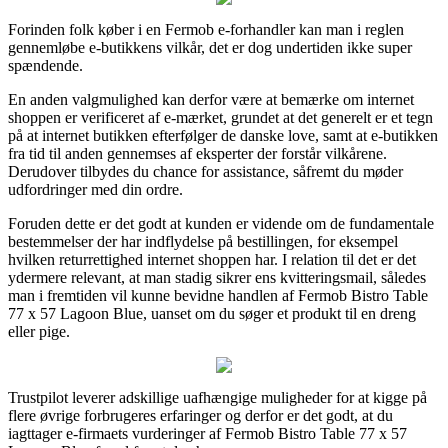
Forinden folk køber i en Fermob e-forhandler kan man i reglen
gennemløbe e-butikkens vilkår, det er dog undertiden ikke super
spændende.
En anden valgmulighed kan derfor være at bemærke om internet
shoppen er verificeret af e-mærket, grundet at det generelt er et tegn
på at internet butikken efterfølger de danske love, samt at e-butikken
fra tid til anden gennemses af eksperter der forstår vilkårene.
Derudover tilbydes du chance for assistance, såfremt du møder
udfordringer med din ordre.
Foruden dette er det godt at kunden er vidende om de fundamentale
bestemmelser der har indflydelse på bestillingen, for eksempel
hvilken returrettighed internet shoppen har. I relation til det er det
ydermere relevant, at man stadig sikrer ens kvitteringsmail, således
man i fremtiden vil kunne bevidne handlen af Fermob Bistro Table
77 x 57 Lagoon Blue, uanset om du søger et produkt til en dreng
eller pige.
Trustpilot leverer adskillige uafhængige muligheder for at kigge på
flere øvrige forbrugeres erfaringer og derfor er det godt, at du
iagttager e-firmaets vurderinger af Fermob Bistro Table 77 x 57