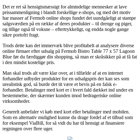
Det er ret så hensigtsmæssigt for almindelige mennesker at lave
prissammenligning i blandt forskellige e-shops, og med det motiv
har masser af Fermob online shops fundet det uundgåeligt at stampe
salgsværdien på en række af deres produkter – til drenge og piger,
og tillige også til voksne – eftertrykkeligt, og endda nogle gange
sikre portofri fragt.
Trods dette kan det immervæk blive profitabelt at analysere diverse
online firmaer efter udsalg på Fermob Bistro Table 77 x 57 Lagoon
Blue før du færdiggør din shopping, så man er skråsikker på at få fat
i den mindst kostelige pris.
Man skal trods alt være klar over, at i tilfælde af at en internet
forhandler udbyder produkter for en udsalgspris der kan ses som
urealistisk god, så burde det tit være et bevis på en falsk e-
forhandler. Betalinger med kort er i hvert fald dækket ind under en
bestemmelse, der skærmer kunden imod bedrageriske online
virksomheder.
Generelt anbefaler vi køb med kort eller betalinger med mobilen.
Som en alternativ mulighed kunne du drage fordel af et tilbud som
for eksempel ViaBill, for så vidt du har til hensigt at finansiere
regningen over flere uger.