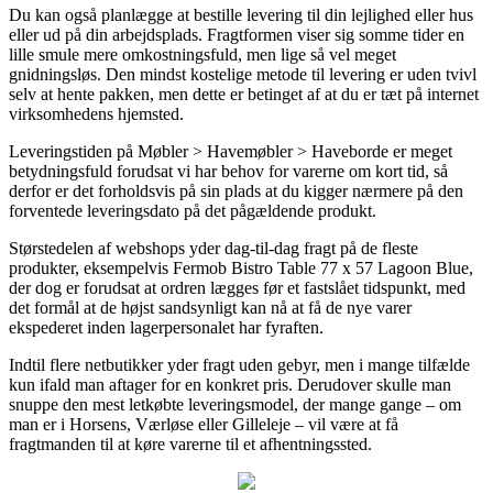
Du kan også planlægge at bestille levering til din lejlighed eller hus
eller ud på din arbejdsplads. Fragtformen viser sig somme tider en
lille smule mere omkostningsfuld, men lige så vel meget
gnidningsløs. Den mindst kostelige metode til levering er uden tvivl
selv at hente pakken, men dette er betinget af at du er tæt på internet
virksomhedens hjemsted.
Leveringstiden på Møbler > Havemøbler > Haveborde er meget
betydningsfuld forudsat vi har behov for varerne om kort tid, så
derfor er det forholdsvis på sin plads at du kigger nærmere på den
forventede leveringsdato på det pågældende produkt.
Størstedelen af webshops yder dag-til-dag fragt på de fleste
produkter, eksempelvis Fermob Bistro Table 77 x 57 Lagoon Blue,
der dog er forudsat at ordren lægges før et fastslået tidspunkt, med
det formål at de højst sandsynligt kan nå at få de nye varer
ekspederet inden lagerpersonalet har fyraften.
Indtil flere netbutikker yder fragt uden gebyr, men i mange tilfælde
kun ifald man aftager for en konkret pris. Derudover skulle man
snuppe den mest letkøbte leveringsmodel, der mange gange – om
man er i Horsens, Værløse eller Gilleleje – vil være at få
fragtmanden til at køre varerne til et afhentningssted.