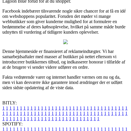
Lagoon Blue forud for at du shopper.
Facebook indebærer tilsvarende nogle sikre chancer for at få en idé
om webshoppens popularitet. Foruden det møder vi mange
webbutikker som giver kunderne mulighed for at formulere en
bedømmelse af deres købsoplevelse, hvilket på samme måde burde
udnyttes til vurdering af tidligere kunders oplevelser.
Denne hjemmeside er finansieret af reklameindtægter. Vi har
samarbejdsaftaler med masser af butikker på nettet eftersom vi
introducerer butikkernes tilbud, og indkasserer honorar i tilfælde af
at de brugere vi sender videre udfører en ordre.
Fakta vedrørende varer og internet handler værnes om nu og da,
men vi kan desværre ikke garantere imod ændringer der er udført
siden sidste opdatering af de viste data.
BITLY:
1
1
1
1
1
1
1
1
1
1
1
1
1
1
1
1
1
1
1
1
1
1
1
1
1
1
1
1
1
1
1
1
1
1
1
1
1
1
1
1
1
1
1
1
1
1
1
1
1
1
1
1
1
1
1
1
1
1
1
1
1
1
1
1
1
1
1
1
1
1
1
1
1
1
1
1
1
1
1
1
1
1
1
1
1
1
1
1
1
1
1
1
1
1
1
1
1
1
1
1
SPOTIFY:
1
1
1
1
1
1
1
1
1
1
1
1
1
1
1
1
1
1
1
1
1
1
1
1
1
1
1
1
1
1
1
1
1
1
1
1