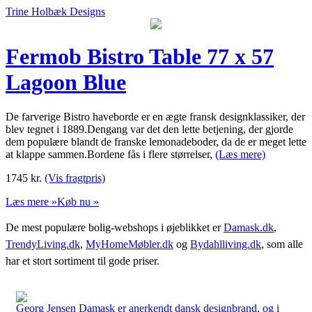
Trine Holbæk Designs
Fermob Bistro Table 77 x 57
Lagoon Blue
De farverige Bistro haveborde er en ægte fransk designklassiker, der
blev tegnet i 1889.Dengang var det den lette betjening, der gjorde
dem populære blandt de franske lemonadeboder, da de er meget lette
at klappe sammen.Bordene fås i flere størrelser,
(Læs mere)
1745
kr.
(Vis fragtpris)
Læs mere »
Køb nu »
De mest populære bolig-webshops i øjeblikket er
Damask.dk
,
TrendyLiving.dk
,
MyHomeMøbler.dk
og
Bydahlliving.dk
, som alle
har et stort sortiment til gode priser.
Georg Jensen Damask er anerkendt dansk designbrand, og i