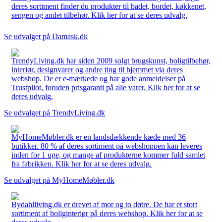
deres sortiment finder du produkter til badet, bordet, køkkenet,
sengen og andet tilbehør. Klik her for at se deres udvalg.
Se udvalget på Damask.dk
TrendyLiving.dk har siden 2009 solgt brugskunst, boligtilbehør,
interiør, designvarer og andre ting til hjemmet via deres
webshop. De er e-mærkede og har gode anmeldelser på
Trustpilot, foruden prisgaranti på alle varer. Klik her for at se
deres udvalg.
Se udvalget på TrendyLiving.dk
MyHomeMøbler.dk er en landsdækkende kæde med 36
butikker. 80 % af deres sortiment på webshoppen kan leveres
inden for 1 uge, og mange af produkterne kommer fuld samlet
fra fabrikken. Klik her for at se deres udvalg.
Se udvalget på MyHomeMøbler.dk
Bydahlliving.dk er drevet af mor og to døtre. De har et stort
sortiment af boliginteriør på deres webshop. Klik her for at se