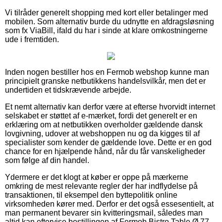
Vi tilråder generelt shopping med kort eller betalinger med
mobilen. Som alternativ burde du udnytte en afdragsløsning
som fx ViaBill, ifald du har i sinde at klare omkostningerne
ude i fremtiden.
Inden nogen bestiller hos en Fermob webshop kunne man
principielt granske netbutikkens handelsvilkår, men det er
undertiden et tidskrævende arbejde.
Et nemt alternativ kan derfor være at efterse hvorvidt internet
selskabet er støttet af e-mærket, fordi det generelt er en
erklæring om at netbutikken overholder gældende dansk
lovgivning, udover at webshoppen nu og da kigges til af
specialister som kender de gældende love. Dette er en god
chance for en hjælpende hånd, når du får vanskeligheder
som følge af din handel.
Ydermere er det klogt at køber er oppe på mærkerne
omkring de mest relevante regler der har indflydelse på
transaktionen, til eksempel den byttepolitik online
virksomheden kører med. Derfor er det også essesentielt, at
man permanent bevarer sin kvitteringsmail, således man
altid kan eftervise bestillingen af Fermob Bistro Table Ø 77