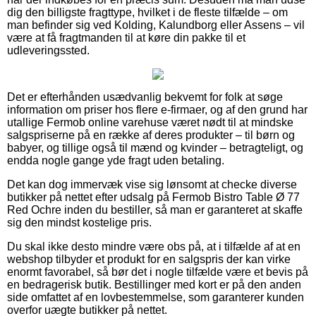
dig den billigste fragttype, hvilket i de fleste tilfælde – om
man befinder sig ved Kolding, Kalundborg eller Assens – vil
være at få fragtmanden til at køre din pakke til et
udleveringssted.
Det er efterhånden usædvanlig bekvemt for folk at søge
information om priser hos flere e-firmaer, og af den grund har
utallige Fermob online varehuse været nødt til at mindske
salgspriserne på en række af deres produkter – til børn og
babyer, og tillige også til mænd og kvinder – betragteligt, og
endda nogle gange yde fragt uden betaling.
Det kan dog immervæk vise sig lønsomt at checke diverse
butikker på nettet efter udsalg på Fermob Bistro Table Ø 77
Red Ochre inden du bestiller, så man er garanteret at skaffe
sig den mindst kostelige pris.
Du skal ikke desto mindre være obs på, at i tilfælde af at en
webshop tilbyder et produkt for en salgspris der kan virke
enormt favorabel, så bør det i nogle tilfælde være et bevis på
en bedragerisk butik. Bestillinger med kort er på den anden
side omfattet af en lovbestemmelse, som garanterer kunden
overfor uægte butikker på nettet.