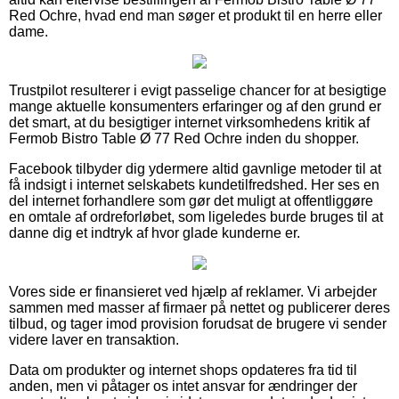
Red Ochre, hvad end man søger et produkt til en herre eller
dame.
Trustpilot resulterer i evigt passelige chancer for at besigtige
mange aktuelle konsumenters erfaringer og af den grund er
det smart, at du besigtiger internet virksomhedens kritik af
Fermob Bistro Table Ø 77 Red Ochre inden du shopper.
Facebook tilbyder dig ydermere altid gavnlige metoder til at
få indsigt i internet selskabets kundetilfredshed. Her ses en
del internet forhandlere som gør det muligt at offentliggøre
en omtale af ordreforløbet, som ligeledes burde bruges til at
danne dig et indtryk af hvor glade kunderne er.
Vores side er finansieret ved hjælp af reklamer. Vi arbejder
sammen med masser af firmaer på nettet og publicerer deres
tilbud, og tager imod provision forudsat de brugere vi sender
videre laver en transaktion.
Data om produkter og internet shops opdateres fra tid til
anden, men vi påtager os intet ansvar for ændringer der