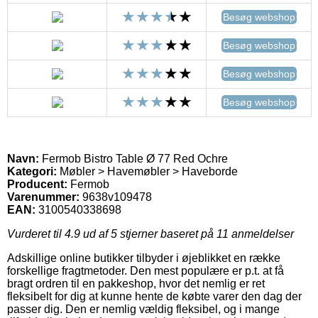
Besøg webshop
Besøg webshop
Besøg webshop
Besøg webshop
Navn:
Fermob Bistro Table Ø 77 Red Ochre
Kategori:
Møbler > Havemøbler > Haveborde
Producent:
Fermob
Varenummer:
9638v109478
EAN:
3100540338698
Vurderet til
4.9
ud af 5 stjerner baseret på
11
anmeldelser
Adskillige online butikker tilbyder i øjeblikket en række
forskellige fragtmetoder. Den mest populære er p.t. at få
bragt ordren til en pakkeshop, hvor det nemlig er ret
fleksibelt for dig at kunne hente de købte varer den dag der
passer dig. Den er nemlig vældig fleksibel, og i mange