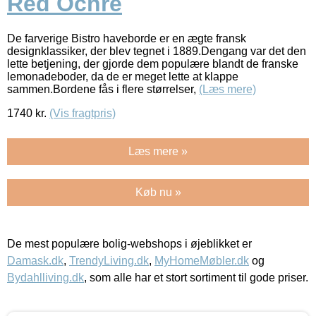
Red Ochre
De farverige Bistro haveborde er en ægte fransk
designklassiker, der blev tegnet i 1889.Dengang var det den
lette betjening, der gjorde dem populære blandt de franske
lemonadeboder, da de er meget lette at klappe
sammen.Bordene fås i flere størrelser,
(Læs mere)
1740
kr.
(Vis fragtpris)
Læs mere »
Køb nu »
De mest populære bolig-webshops i øjeblikket er
Damask.dk
,
TrendyLiving.dk
,
MyHomeMøbler.dk
og
Bydahlliving.dk
, som alle har et stort sortiment til gode priser.