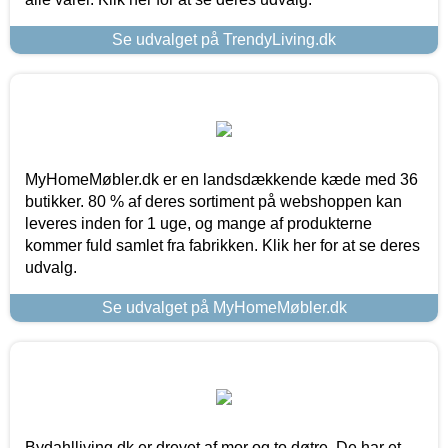
Se udvalget på TrendyLiving.dk
MyHomeMøbler.dk er en landsdækkende kæde med 36
butikker. 80 % af deres sortiment på webshoppen kan
leveres inden for 1 uge, og mange af produkterne
kommer fuld samlet fra fabrikken. Klik her for at se deres
udvalg.
Se udvalget på MyHomeMøbler.dk
Bydahlliving.dk er drevet af mor og to døtre. De har et