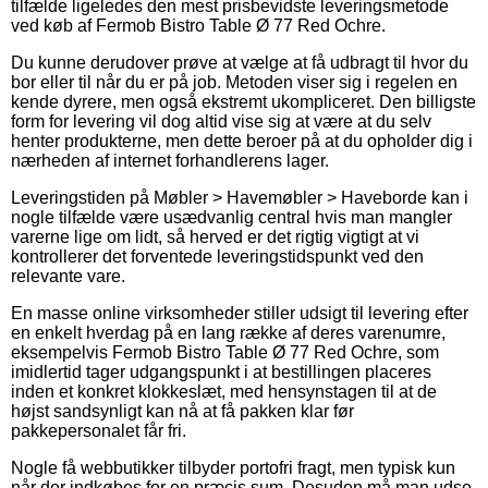
tilfælde ligeledes den mest prisbevidste leveringsmetode
ved køb af Fermob Bistro Table Ø 77 Red Ochre.
Du kunne derudover prøve at vælge at få udbragt til hvor du
bor eller til når du er på job. Metoden viser sig i regelen en
kende dyrere, men også ekstremt ukompliceret. Den billigste
form for levering vil dog altid vise sig at være at du selv
henter produkterne, men dette beroer på at du opholder dig i
nærheden af internet forhandlerens lager.
Leveringstiden på Møbler > Havemøbler > Haveborde kan i
nogle tilfælde være usædvanlig central hvis man mangler
varerne lige om lidt, så herved er det rigtig vigtigt at vi
kontrollerer det forventede leveringstidspunkt ved den
relevante vare.
En masse online virksomheder stiller udsigt til levering efter
en enkelt hverdag på en lang række af deres varenumre,
eksempelvis Fermob Bistro Table Ø 77 Red Ochre, som
imidlertid tager udgangspunkt i at bestillingen placeres
inden et konkret klokkeslæt, med hensynstagen til at de
højst sandsynligt kan nå at få pakken klar før
pakkepersonalet får fri.
Nogle få webbutikker tilbyder portofri fragt, men typisk kun
når der indkøbes for en præcis sum. Desuden må man udse