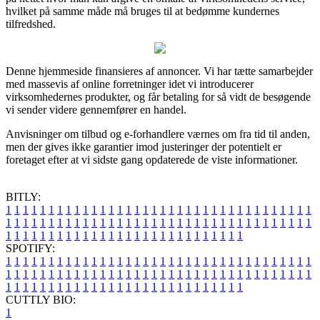
hvilket på samme måde må bruges til at bedømme kundernes
tilfredshed.
Denne hjemmeside finansieres af annoncer. Vi har tætte samarbejder
med massevis af online forretninger idet vi introducerer
virksomhedernes produkter, og får betaling for så vidt de besøgende
vi sender videre gennemfører en handel.
Anvisninger om tilbud og e-forhandlere værnes om fra tid til anden,
men der gives ikke garantier imod justeringer der potentielt er
foretaget efter at vi sidste gang opdaterede de viste informationer.
BITLY:
1
1
1
1
1
1
1
1
1
1
1
1
1
1
1
1
1
1
1
1
1
1
1
1
1
1
1
1
1
1
1
1
1
1
1
1
1
1
1
1
1
1
1
1
1
1
1
1
1
1
1
1
1
1
1
1
1
1
1
1
1
1
1
1
1
1
1
1
1
1
1
1
1
1
1
1
1
1
1
1
1
1
1
1
1
1
1
1
1
1
1
1
1
1
1
1
1
1
1
1
SPOTIFY:
1
1
1
1
1
1
1
1
1
1
1
1
1
1
1
1
1
1
1
1
1
1
1
1
1
1
1
1
1
1
1
1
1
1
1
1
1
1
1
1
1
1
1
1
1
1
1
1
1
1
1
1
1
1
1
1
1
1
1
1
1
1
1
1
1
1
1
1
1
1
1
1
1
1
1
1
1
1
1
1
1
1
1
1
1
1
1
1
1
1
1
1
1
1
1
1
1
1
1
1
CUTTLY BIO:
1