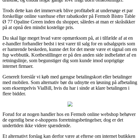
Trods dette kan det immervæk blive profitabelt at undersøge et par
forskellige online varehuse efter rabatkoder på Fermob Bistro Table
Ø 77 Opaline Green inden du shopper, således at man er skråsikker
på at opnå den mindst kostelige pris.
Du skal lige meget hvad være opmærksom på, at i tilfælde af at en
e-handler forhandler bedst i test varer til salg for en udsalgspris som
er hamrende beskeden, kunne det for det meste være et signal om en
fup webbutik. Kortbestillinger er på den anden side indbefattet af en
retningslinje, som begunstiger dig som kunde imod uoprigtige
internet firmaer.
Generelt foreslår vi køb med gængse betalingskort eller betalinger
med mobilen. Som alternativ bør du udnytte en løsning på afbetaling
som eksempelvis ViaBill, hvis du har i sinde at klare betalingen i
flere bidder.
Forud for at nogen handler hos en Fermob online webshop behøver
de egentlig bese e-shoppens forretningsbetingelser, dog er det
undertiden ikke videre spændende.
Et alternativt forslag kan derfor være at efterse om internet butikken