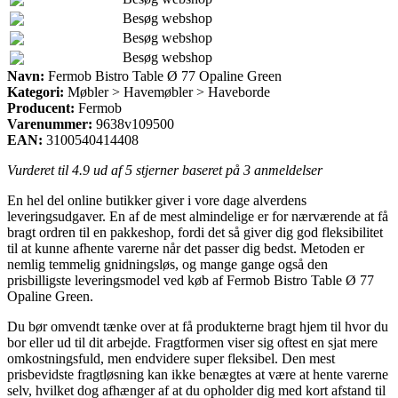
Besøg webshop
Besøg webshop
Besøg webshop
Navn:
Fermob Bistro Table Ø 77 Opaline Green
Kategori:
Møbler > Havemøbler > Haveborde
Producent:
Fermob
Varenummer:
9638v109500
EAN:
3100540414408
Vurderet til
4.9
ud af 5 stjerner baseret på
3
anmeldelser
En hel del online butikker giver i vore dage alverdens
leveringsudgaver. En af de mest almindelige er for nærværende at få
bragt ordren til en pakkeshop, fordi det så giver dig god fleksibilitet
til at kunne afhente varerne når det passer dig bedst. Metoden er
nemlig temmelig gnidningsløs, og mange gange også den
prisbilligste leveringsmodel ved køb af Fermob Bistro Table Ø 77
Opaline Green.
Du bør omvendt tænke over at få produkterne bragt hjem til hvor du
bor eller ud til dit arbejde. Fragtformen viser sig oftest en sjat mere
omkostningsfuld, men endvidere super fleksibel. Den mest
prisbevidste fragtløsning kan ikke benægtes at være at hente varerne
selv, hvilket dog afhænger af at du opholder dig med kort afstand til