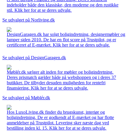
indeholder både den klassiske, den moderne og den rustikke
stil. Klik her for at se deres udvalg.
Se udvalget på Norliving.dk
DesignGaragen.dk har solgt boligindretning, designermøbler og
lamper siden 2010. De har en flot score på Trustpilot, og er
certificeret af E-mærket. Klik her for at se deres udvalg.
Se udvalget på DesignGaragen.dk
Møblér.dk sælger alt inden for møbler og boligindretning.
Deres prismatch gælder både på webshoppen og i deres 37
butikker. De tilbyder desuden muligheden for rentefri
finansiering. Klik her for at se deres udvalg.
Se udvalget på Møblér.dk
Hos LuxoLiving.dk finder du brugskunst, interiør og
boligindretning. De er godkendt af E-mærket og har flotte
anmeldelser på Trustpilot. Levering sker næste dag ved
bestilling inden kl. 15. Klik her for at se deres udvalg.