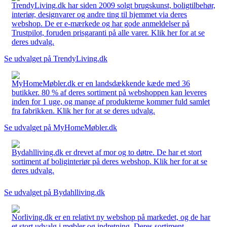
TrendyLiving.dk har siden 2009 solgt brugskunst, boligtilbehør,
interiør, designvarer og andre ting til hjemmet via deres
webshop. De er e-mærkede og har gode anmeldelser på
Trustpilot, foruden prisgaranti på alle varer. Klik her for at se
deres udvalg.
Se udvalget på TrendyLiving.dk
MyHomeMøbler.dk er en landsdækkende kæde med 36
butikker. 80 % af deres sortiment på webshoppen kan leveres
inden for 1 uge, og mange af produkterne kommer fuld samlet
fra fabrikken. Klik her for at se deres udvalg.
Se udvalget på MyHomeMøbler.dk
Bydahlliving.dk er drevet af mor og to døtre. De har et stort
sortiment af boliginteriør på deres webshop. Klik her for at se
deres udvalg.
Se udvalget på Bydahlliving.dk
Norliving.dk er en relativt ny webshop på markedet, og de har
et stort udvalg i møbler og indretning. Deres sortiment