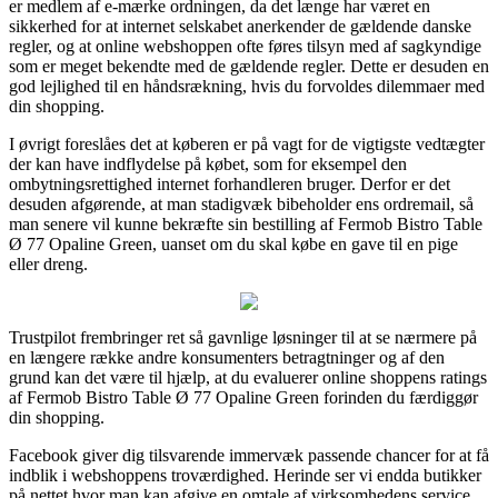
er medlem af e-mærke ordningen, da det længe har været en
sikkerhed for at internet selskabet anerkender de gældende danske
regler, og at online webshoppen ofte føres tilsyn med af sagkyndige
som er meget bekendte med de gældende regler. Dette er desuden en
god lejlighed til en håndsrækning, hvis du forvoldes dilemmaer med
din shopping.
I øvrigt foreslåes det at køberen er på vagt for de vigtigste vedtægter
der kan have indflydelse på købet, som for eksempel den
ombytningsrettighed internet forhandleren bruger. Derfor er det
desuden afgørende, at man stadigvæk bibeholder ens ordremail, så
man senere vil kunne bekræfte sin bestilling af Fermob Bistro Table
Ø 77 Opaline Green, uanset om du skal købe en gave til en pige
eller dreng.
Trustpilot frembringer ret så gavnlige løsninger til at se nærmere på
en længere række andre konsumenters betragtninger og af den
grund kan det være til hjælp, at du evaluerer online shoppens ratings
af Fermob Bistro Table Ø 77 Opaline Green forinden du færdiggør
din shopping.
Facebook giver dig tilsvarende immervæk passende chancer for at få
indblik i webshoppens troværdighed. Herinde ser vi endda butikker
på nettet hvor man kan afgive en omtale af virksomhedens service,