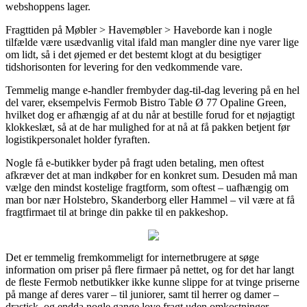
webshoppens lager.
Fragttiden på Møbler > Havemøbler > Haveborde kan i nogle
tilfælde være usædvanlig vital ifald man mangler dine nye varer lige
om lidt, så i det øjemed er det bestemt klogt at du besigtiger
tidshorisonten for levering for den vedkommende vare.
Temmelig mange e-handler frembyder dag-til-dag levering på en hel
del varer, eksempelvis Fermob Bistro Table Ø 77 Opaline Green,
hvilket dog er afhængig af at du når at bestille forud for et nøjagtigt
klokkeslæt, så at de har mulighed for at nå at få pakken betjent før
logistikpersonalet holder fyraften.
Nogle få e-butikker byder på fragt uden betaling, men oftest
afkræver det at man indkøber for en konkret sum. Desuden må man
vælge den mindst kostelige fragtform, som oftest – uafhængig om
man bor nær Holstebro, Skanderborg eller Hammel – vil være at få
fragtfirmaet til at bringe din pakke til en pakkeshop.
Det er temmelig fremkommeligt for internetbrugere at søge
information om priser på flere firmaer på nettet, og for det har langt
de fleste Fermob netbutikker ikke kunne slippe for at tvinge priserne
på mange af deres varer – til juniorer, samt til herrer og damer –
drastisk, og endda nogle gange love fragt uden omkostninger.