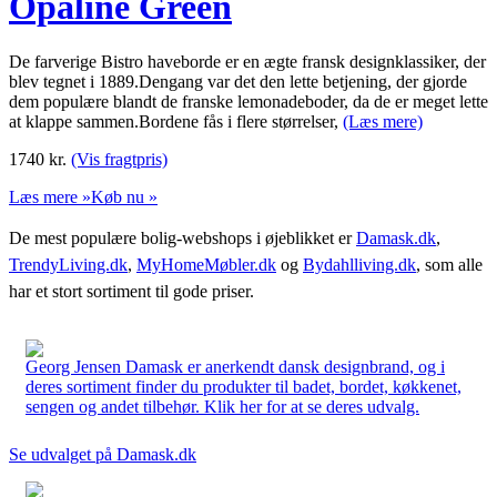
Opaline Green
De farverige Bistro haveborde er en ægte fransk designklassiker, der
blev tegnet i 1889.Dengang var det den lette betjening, der gjorde
dem populære blandt de franske lemonadeboder, da de er meget lette
at klappe sammen.Bordene fås i flere størrelser,
(Læs mere)
1740
kr.
(Vis fragtpris)
Læs mere »
Køb nu »
De mest populære bolig-webshops i øjeblikket er
Damask.dk
,
TrendyLiving.dk
,
MyHomeMøbler.dk
og
Bydahlliving.dk
, som alle
har et stort sortiment til gode priser.
Georg Jensen Damask er anerkendt dansk designbrand, og i
deres sortiment finder du produkter til badet, bordet, køkkenet,
sengen og andet tilbehør. Klik her for at se deres udvalg.
Se udvalget på Damask.dk