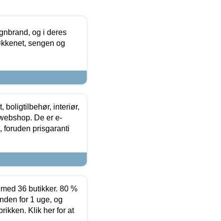
nbrand, og i deres
køkkenet, sengen og
boligtilbehør, interiør,
 webshop. De er e-
 foruden prisgaranti
ed 36 butikker. 80 %
nden for 1 uge, og
ikken. Klik her for at