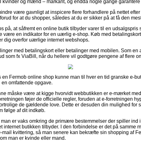
til kvinder og mænd – markant, og endda nogle gange garantere po
ndre være gavnligt at inspicere flere forhandlere på nettet efte
rud for at du shopper, således at du er sikker på at få den mest 
s på, at såfremt en online butik tilbyder varer til en udsalgspris
e være en indikator for en uærlig e-shop. Køb med betalingskort e
rer dig overfor uærlige internet webshops.
tillinger med betalingskort eller betalinger med mobilen. Som e
bud som fx ViaBill, når du hellere vil godtgøre pengene af flere 
s en Fermob online shop kunne man til hver en tid granske e-buti
 en omfattende opgave.
e måske være at kigge hvorvidt webbutikken er e-mærket med
orretningen føjer de officielle regler, foruden at e-forretningen hyp
rtrolige de gældende love. Dette er desuden din mulighed for støt
m følge af dit indkøb.
t man er vaks omkring de primære bestemmelser der spiller ind i
t internet butikken tilbyder. I den forbindelse er det på samme m
-mail kvittering, så man senere kan bekræfte sin shopping af F
 om man er kvinde eller mand.