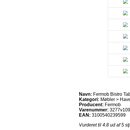
Navn:
Fermob Bistro Ta
Kategori:
Møbler > Hav
Producent:
Fermob
Varenummer:
3277v10
EAN:
3100540239599
Vurderet til
4.8
ud af 5 st