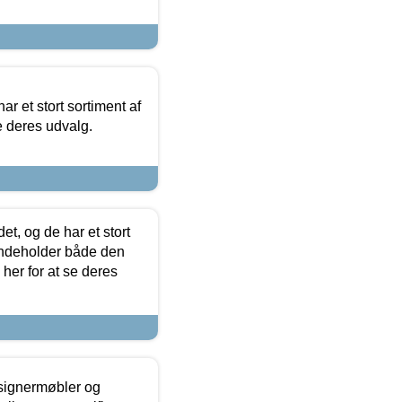
ar et stort sortiment af
e deres udvalg.
t, og de har et stort
 indeholder både den
 her for at se deres
esignermøbler og