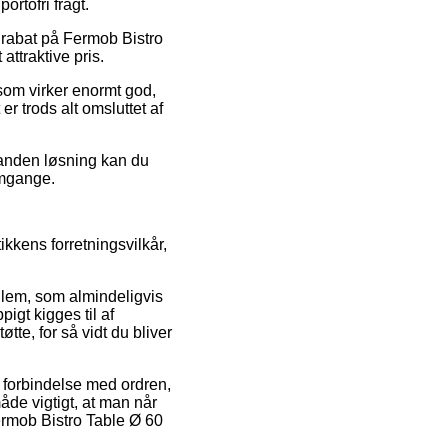
rtofri fragt.
r rabat på Fermob Bistro
attraktive pris.
 som virker enormt god,
r trods alt omsluttet af
n anden løsning kan du
omgange.
kkens forretningsvilkår,
lem, som almindeligvis
pigt kigges til af
te, for så vidt du bliver
 forbindelse med ordren,
åde vigtigt, at man når
ermob Bistro Table Ø 60