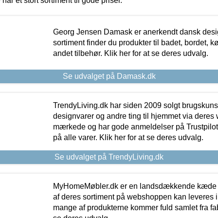
 har et stort sortiment til gode priser.
Georg Jensen Damask er anerkendt dansk desig
sortiment finder du produkter til badet, bordet, 
andet tilbehør. Klik her for at se deres udvalg.
Se udvalget på Damask.dk
TrendyLiving.dk har siden 2009 solgt brugskunst, 
designvarer og andre ting til hjemmet via deres
mærkede og har gode anmeldelser på Trustpilot,
på alle varer. Klik her for at se deres udvalg.
Se udvalget på TrendyLiving.dk
MyHomeMøbler.dk er en landsdækkende kæde m
af deres sortiment på webshoppen kan leveres i
mange af produkterne kommer fuld samlet fra fabr