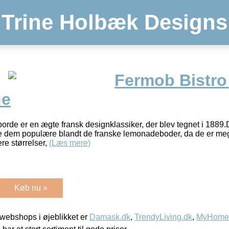
Trine Holbæk Designs
Fermob Bistro
ue
borde er en ægte fransk designklassiker, der blev tegnet i 1889
rde dem populære blandt de franske lemonadeboder, da de er mege
re størrelser,
(Læs mere)
Køb nu »
webshops i øjeblikket er
Damask.dk
,
TrendyLiving.dk
,
MyHomeM