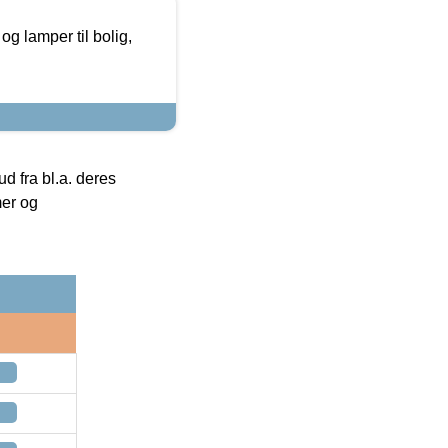
g lamper til bolig,
 fra bl.a. deres
mer og