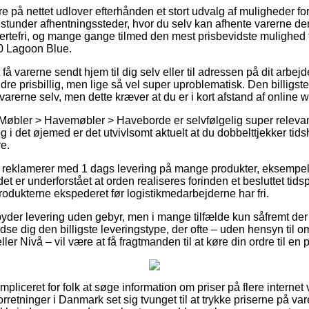
re på nettet udlover efterhånden et stort udvalg af muligheder for
tunder afhentningssteder, hvor du selv kan afhente varerne de
mertefri, og mange gange tilmed den mest prisbevidste mulighed f
0 Lagoon Blue.
 få varerne sendt hjem til dig selv eller til adressen på dit arbej
re prisbillig, men lige så vel super uproblematisk. Den billigste 
 varerne selv, men dette kræver at du er i kort afstand af onlin
Møbler > Havemøbler > Haveborde er selvfølgelig super relevant
g i det øjemed er det utvivlsomt aktuelt at du dobbelttjekker tids
e.
r reklamerer med 1 dags levering på mange produkter, eksempel
 er underforstået at orden realiseres forinden et besluttet tidsp
produkterne ekspederet før logistikmedarbejderne har fri.
ilbyder levering uden gebyr, men i mange tilfælde kun såfremt de
se dig den billigste leveringstype, der ofte – uden hensyn til o
er Nivå – vil være at få fragtmanden til at køre din ordre til en
mpliceret for folk at søge information om priser på flere interne
rretninger i Danmark set sig tvunget til at trykke priserne på var