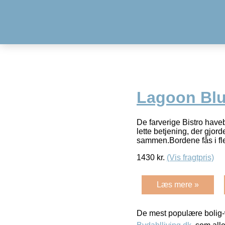
Lagoon Bl
De farverige Bistro have
lette betjening, der gjo
sammen.Bordene fås i fle
1430
kr.
(Vis fragtpris)
Læs mere »
De mest populære bolig-