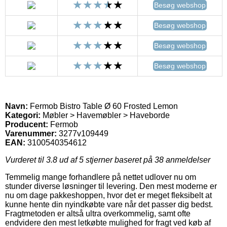
Besøg webshop
Besøg webshop
Besøg webshop
Besøg webshop
Navn:
Fermob Bistro Table Ø 60 Frosted Lemon
Kategori:
Møbler > Havemøbler > Haveborde
Producent:
Fermob
Varenummer:
3277v109449
EAN:
3100540354612
Vurderet til
3.8
ud af 5 stjerner baseret på
38
anmeldelser
Temmelig mange forhandlere på nettet udlover nu om
stunder diverse løsninger til levering. Den mest moderne er
nu om dage pakkeshoppen, hvor det er meget fleksibelt at
kunne hente din nyindkøbte vare når det passer dig bedst.
Fragtmetoden er altså ultra overkommelig, samt ofte
endvidere den mest letkøbte mulighed for fragt ved køb af