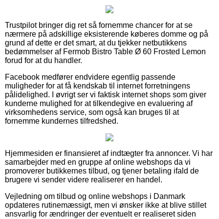
Trustpilot bringer dig ret så fornemme chancer for at se
nærmere på adskillige eksisterende køberes domme og på
grund af dette er det smart, at du tjekker netbutikkens
bedømmelser af Fermob Bistro Table Ø 60 Frosted Lemon
forud for at du handler.
Facebook medfører endvidere egentlig passende
muligheder for at få kendskab til internet forretningens
pålidelighed. I øvrigt ser vi faktisk internet shops som giver
kunderne mulighed for at tilkendegive en evaluering af
virksomhedens service, som også kan bruges til at
fornemme kundernes tilfredshed.
Hjemmesiden er finansieret af indtægter fra annoncer. Vi har
samarbejder med en gruppe af online webshops da vi
promoverer butikkernes tilbud, og tjener betaling ifald de
brugere vi sender videre realiserer en handel.
Vejledning om tilbud og online webshops i Danmark
opdateres rutinemæssigt, men vi ønsker ikke at blive stillet
ansvarlig for ændringer der eventuelt er realiseret siden