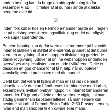
anden løsning kan du bruge en afdragsløsning fra for
eksempel ViaBill, i tilfælde af at du har i sinde at dække
pengene over tid.
Inden folk køber hos en Fermob e-handler burde de i reglen
se på netshoppens forretningsvilkår, dog er det naturligvis
ikke super spændende.
En nem løsning kan derfor være at se nærmere på hvorvidt
internet butikken er støttet af e-mærket, grundet at det burde
være en antydning af at e-shoppen tilslutter sig gældende
dansk lovgivning, udover at online webshoppen undertiden
overvåges af specialister som er inde i vilkårene. Dette er
desuden en god chance for at få hjælp, når du oplever
vanskeligheder i processen med din handel.
Dertil kan det være til hjælp at man er sat ind i de mest
aktuelle vilkår der kan håndhæves i forbindelse med købet,
eksempelvis hvilken ombytningspolitik internet forhandleren
anvender. På grund af dette er det ydermere vigtigt, at man
stadig gemmer sin købsbekræftelse, så man senere kan
bevidne sit køb af Fermob Bistro Table Ø 60 Frosted Lemon,
hvad end man shopper til en kvinde eller mand.