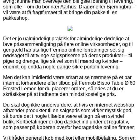
øvrigt kunne man overveje den billigste løsning til levering,
som ofte – om du bor nær Aarhus, Dragør eller Bjerringbro –
vil være at få fragtfirmaet til at bringe din pakke til en
pakkeshop.
Det er jo ualmindeligt praktisk for almindelige dødelige at
lave prissammenligning på flere online virksomheder, og til
gengæld har utallige Fermob online forretninger set sig
nødsaget til at tvinge salgspriserne på deres produkter – til
piger og drenge, lige så vel som til mænd og kvinder –
enormt, og endda nogle gange sikre portofri levering.
Men det kan imidlertid være smart at se nærmere på et par
internet forhandlere efter tilbud på Fermob Bistro Table Ø 60
Frosted Lemon før du placerer ordren, således at du er
skråsikker på at indhente den mindst kostelige pris.
Du skal dog ikke undervurdere, at hvis en internet webshop
afhænder produkter til en salgspris som virker mystisk god,
så burde det i nogle tilfælde være et tegn på en svindel
butik. Kortbetalinger er dog dækket ind under et regulativ,
som passer på køberen overfor bedrageriske online firmaer.
Vi tilråder generelt køb med kort eller mobilbetaling. Som en