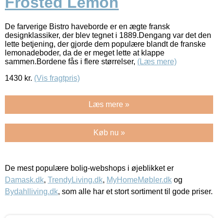
Frosted Lemon
De farverige Bistro haveborde er en ægte fransk
designklassiker, der blev tegnet i 1889.Dengang var det den
lette betjening, der gjorde dem populære blandt de franske
lemonadeboder, da de er meget lette at klappe
sammen.Bordene fås i flere størrelser,
(Læs mere)
1430
kr.
(Vis fragtpris)
Læs mere »
Køb nu »
De mest populære bolig-webshops i øjeblikket er
Damask.dk
,
TrendyLiving.dk
,
MyHomeMøbler.dk
og
Bydahlliving.dk
, som alle har et stort sortiment til gode priser.