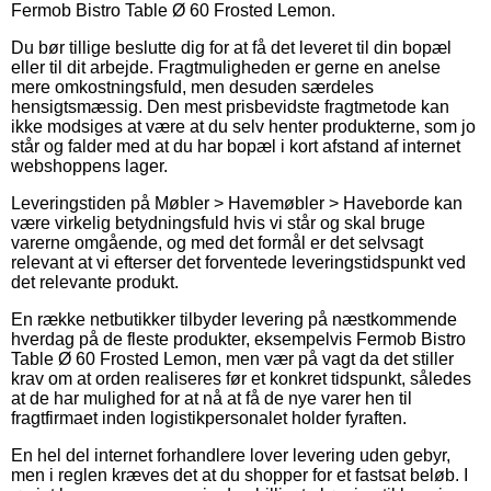
Fermob Bistro Table Ø 60 Frosted Lemon.
Du bør tillige beslutte dig for at få det leveret til din bopæl
eller til dit arbejde. Fragtmuligheden er gerne en anelse
mere omkostningsfuld, men desuden særdeles
hensigtsmæssig. Den mest prisbevidste fragtmetode kan
ikke modsiges at være at du selv henter produkterne, som jo
står og falder med at du har bopæl i kort afstand af internet
webshoppens lager.
Leveringstiden på Møbler > Havemøbler > Haveborde kan
være virkelig betydningsfuld hvis vi står og skal bruge
varerne omgående, og med det formål er det selvsagt
relevant at vi efterser det forventede leveringstidspunkt ved
det relevante produkt.
En række netbutikker tilbyder levering på næstkommende
hverdag på de fleste produkter, eksempelvis Fermob Bistro
Table Ø 60 Frosted Lemon, men vær på vagt da det stiller
krav om at orden realiseres før et konkret tidspunkt, således
at de har mulighed for at nå at få de nye varer hen til
fragtfirmaet inden logistikpersonalet holder fyraften.
En hel del internet forhandlere lover levering uden gebyr,
men i reglen kræves det at du shopper for et fastsat beløb. I