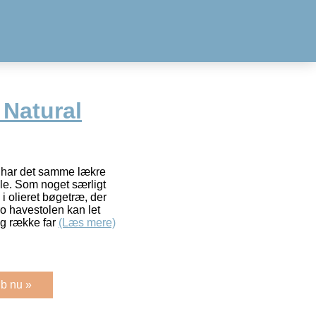
 Natural
b har det samme lækre
le. Som noget særligt
i olieret bøgetræ, der
ro havestolen kan let
ng række far
(Læs mere)
b nu »