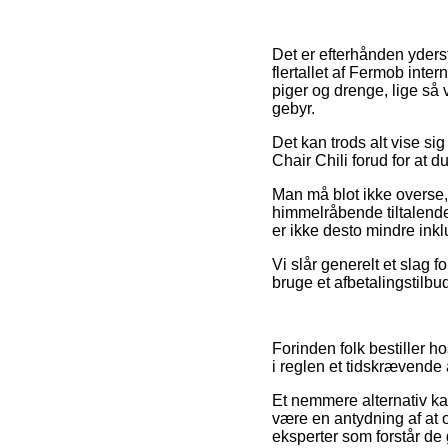
Det er efterhånden yderst
flertallet af Fermob inte
piger og drenge, lige så
gebyr.
Det kan trods alt vise si
Chair Chili forud for at d
Man må blot ikke overse, 
himmelråbende tiltalend
er ikke desto mindre ink
Vi slår generelt et slag 
bruge et afbetalingstilbu
Forinden folk bestiller h
i reglen et tidskrævende 
Et nemmere alternativ k
være en antydning af at 
eksperter som forstår de 