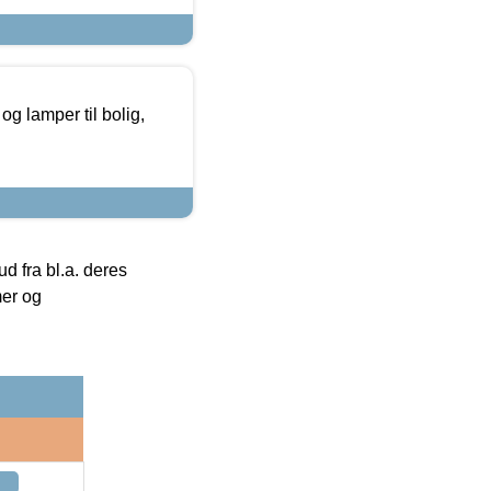
g lamper til bolig,
 fra bl.a. deres
mer og