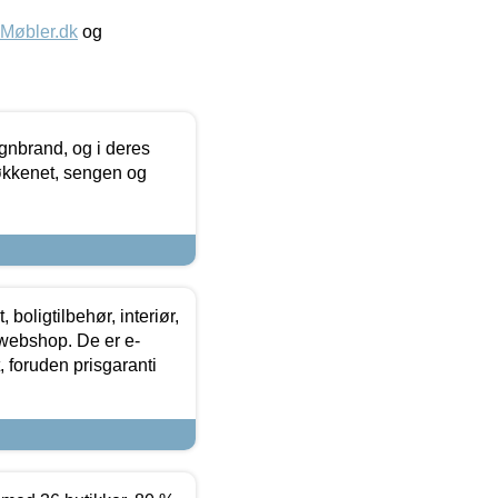
øbler.dk
og
nbrand, og i deres
køkkenet, sengen og
boligtilbehør, interiør,
 webshop. De er e-
 foruden prisgaranti