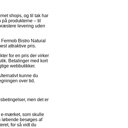
net shops, og til tak har
 på produkterne – til
 præstere levering uden
på Fermob Bistro Natural
st attraktive pris.
ter for en pris der virker
ik. Betalinger med kort
gtige webbutikker.
lternativt kunne du
egningen over tid.
gsbetingelser, men det er
 e-mærket, som skulle
en løbende besøges af
ret, for så vidt du