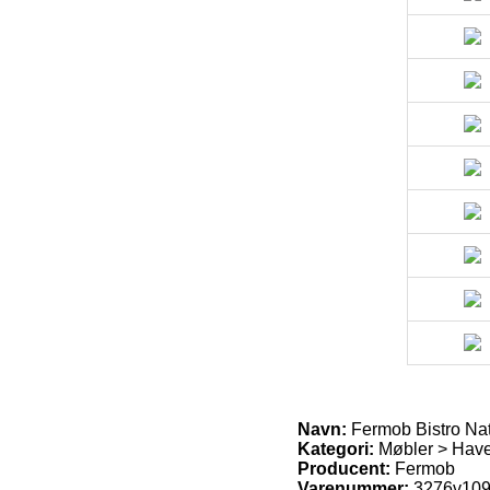
Navn:
Fermob Bistro Natu
Kategori:
Møbler > Have
Producent:
Fermob
Varenummer:
3276v10