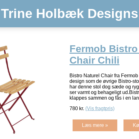
Trine Holbæk Designs
Fermob Bistro
Chair Chili
Bistro Naturel Chair fra Fermo
design som de øvrige Bistro-sto
har denne stol dog sæde og ryg 
ser varmt og behageligt ud.Bist
klappes sammen og fås i en la
780
kr.
(Vis fragtpris)
Læs mere »
Kø