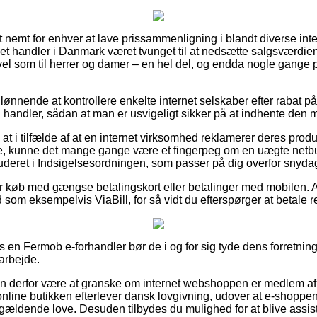
 nemt for enhver at lave prissammenligning i blandt diverse inter
rnet handler i Danmark været tvunget til at nedsætte salgsværdien
 vel som til herrer og damer – en hel del, og endda nogle gange
g lønnende at kontrollere enkelte internet selskaber efter rabat 
u handler, sådan at man er usvigeligt sikker på at indhente den me
at i tilfælde af at en internet virksomhed reklamerer deres produk
e, kunne det mange gange være et fingerpeg om en uægte netbut
luderet i Indsigelsesordningen, som passer på dig overfor snyda
for køb med gængse betalingskort eller betalinger med mobilen. A
d som eksempelvis ViaBill, for så vidt du efterspørger at betale r
os en Fermob e-forhandler bør de i og for sig tyde dens forretnin
arbejde.
an derfor være at granske om internet webshoppen er medlem af
online butikken efterlever dansk lovgivning, udover at e-shopp
gældende love. Desuden tilbydes du mulighed for at blive assiste