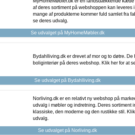
MyHomeMøbler.dk er en landsdækkende kæde m
af deres sortiment på webshoppen kan leveres i
mange af produkterne kommer fuld samlet fra fabr
se deres udvalg.
Se udvalget på MyHomeMøbler.dk
Bydahlliving.dk er drevet af mor og to døtre. De h
boliginteriør på deres webshop. Klik her for at s
Se udvalget på Bydahlliving.dk
Norliving.dk er en relativt ny webshop på markede
udvalg i møbler og indretning. Deres sortiment
klassiske, den moderne og den rustikke stil. Klik
udvalg.
Se udvalget på Norliving.dk