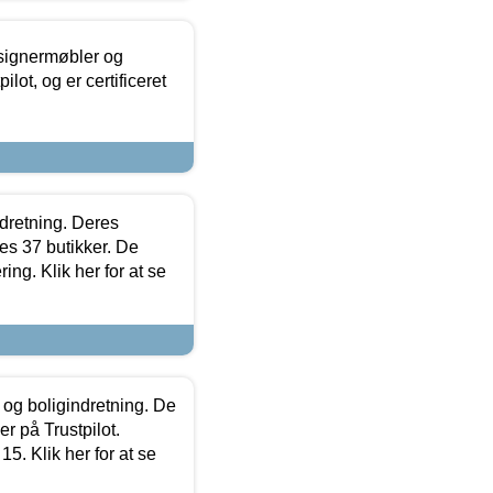
esignermøbler og
lot, og er certificeret
ndretning. Deres
s 37 butikker. De
ing. Klik her for at se
 og boligindretning. De
r på Trustpilot.
5. Klik her for at se