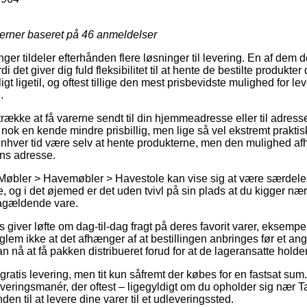
jerner baseret på
46
anmeldelser
inger tildeler efterhånden flere løsninger til levering. En af dem
det giver dig fuld fleksibilitet til at hente de bestilte produkte
gt ligetil, og oftest tillige den mest prisbevidste mulighed for 
.
trække at få varerne sendt til din hjemmeadresse eller til adress
nok en kende mindre prisbillig, men lige så vel ekstremt prakti
l enhver tid være selv at hente produkterne, men den mulighed a
ens adresse.
 Møbler > Havemøbler > Havestole kan vise sig at være særdel
 og i det øjemed er det uden tvivl på sin plads at du kigger n
ågældende vare.
giver løfte om dag-til-dag fragt på deres favorit varer, eksempe
glem ikke at det afhænger af at bestillingen anbringes før et an
n nå at få pakken distribueret forud for at de lageransatte holder
atis levering, men tit kun såfremt der købes for en fastsat sum.
 leveringsmanér, der oftest – ligegyldigt om du opholder sig nær 
den til at levere dine varer til et udleveringssted.