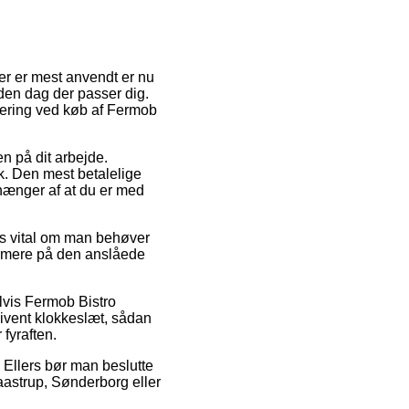
 der er mest anvendt er nu
r den dag der passer dig.
levering ved køb af Fermob
en på dit arbejde.
sk. Den mest betalelige
fhænger af at du er med
es vital om man behøver
ærmere på den anslåede
lvis Fermob Bistro
givent klokkeslæt, sådan
 fyraften.
 Ellers bør man beslutte
Taastrup, Sønderborg eller