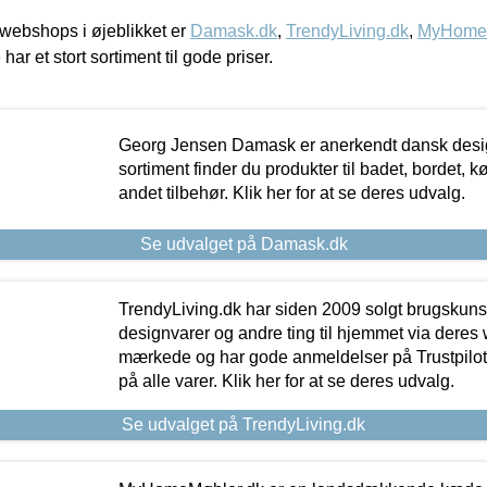
webshops i øjeblikket er
Damask.dk
,
TrendyLiving.dk
,
MyHomeM
 har et stort sortiment til gode priser.
Georg Jensen Damask er anerkendt dansk desig
sortiment finder du produkter til badet, bordet, 
andet tilbehør. Klik her for at se deres udvalg.
Se udvalget på Damask.dk
TrendyLiving.dk har siden 2009 solgt brugskunst, 
designvarer og andre ting til hjemmet via deres
mærkede og har gode anmeldelser på Trustpilot,
på alle varer. Klik her for at se deres udvalg.
Se udvalget på TrendyLiving.dk