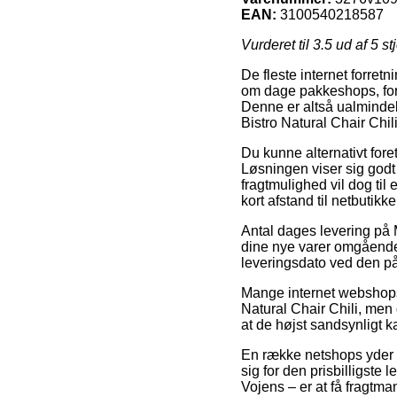
EAN:
3100540218587
Vurderet til
3.5
ud af 5 st
De fleste internet forretn
om dage pakkeshops, fordi 
Denne er altså ualmindeli
Bistro Natural Chair Chili
Du kunne alternativt fore
Løsningen viser sig godt 
fragtmulighed vil dog ti
kort afstand til netbutikk
Antal dages levering på
dine nye varer omgående,
leveringsdato ved den p
Mange internet webshops 
Natural Chair Chili, men 
at de højst sandsynligt ka
En række netshops yder gr
sig for den prisbilligste
Vojens – er at få fragtman