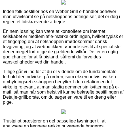
Inden folk bestiller hos en Weber Grill e-handler behøver
man utvivlsomt se på netshoppens betingelser, det er dog i
reglen et tidskrævende arbejde.
En nem løsning kan være at kontrollere om internet
selskabet er medlem af e-mærke ordningen, hvilket typisk er
et fingerpeg om at netshoppen imødekommer dansk
lovgivning, og at webbutikken løbende ses til af specialister
der er meget fortrolige de gældende vilkår. Det er en rigtig
god chance for at få bistand, såfremt du forvoldes
vanskeligheder ved din handel.
Tillige går vi ind for at du er vidende om de fundamentale
forhold der indvirker på ordren, som eksempelvis hvilken
ombytningsret e-shoppen benytter. I den relation er det
virkelig relevant, at man stadig gemmer sin kvittering på e-
mail, så man når som helst vil kunne bekræfte bestillingen af
Detalje-grillbørste, om du søger en vare til en dreng eller
pige.
Trustpilot præsterer en del passelige løsninger til at
analysere en længere række nuværende brugeres