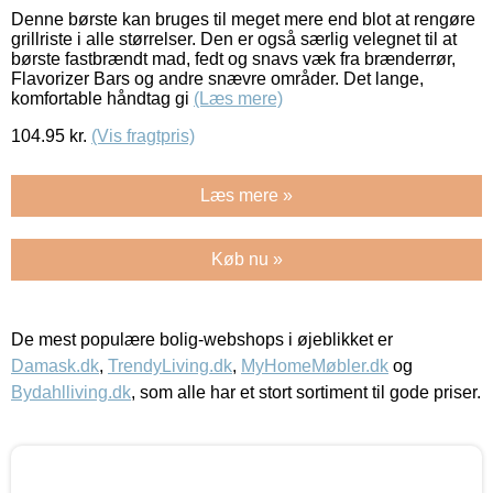
Denne børste kan bruges til meget mere end blot at rengøre
grillriste i alle størrelser. Den er også særlig velegnet til at
børste fastbrændt mad, fedt og snavs væk fra brænderrør,
Flavorizer Bars og andre snævre områder. Det lange,
komfortable håndtag gi
(Læs mere)
104.95
kr.
(Vis fragtpris)
Læs mere »
Køb nu »
De mest populære bolig-webshops i øjeblikket er
Damask.dk
,
TrendyLiving.dk
,
MyHomeMøbler.dk
og
Bydahlliving.dk
, som alle har et stort sortiment til gode priser.