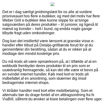
Det er i dag særligt gnidningsløst for os alle at vurdere
prisniveauet hos flere e-butikker, og med det motiv har flere
Weber Grill e-butikker ikke kunne slippe for at tvinge
salgsværdien på deres produkter – til juniorer, og ligeså til
mænd og kvinder – helt i bund, og endda nogle gange
tilbyde fragt uden omkostninger.
Dog kan det imidlertid være lønsomt at granske visse e-
handler efter tilbud på Detalje-grillbørste forud for at du
gennemfører din bestilling, sådan at du er sikker på at
modtage den mindst kostelige pris.
Du må trods alt være opmærksom på, at i tilfælde af at en
webbutik frembyder deres produkter til en pris som er
usædvanlig fremragende, så kan det ofte være et bevis på
en svindel internet handler. Køb med kort er trods alt
indbefattet af en anordning, som skærmer dig imod
bedrageriske internet shops.
Vi tilråder handler med kort eller mobilbetaling. Som et
alternativ bør du drage fordel af en afdragsordning fra fx
ViaBill, såfremt du ønsker at klare betalingen over flere uger.