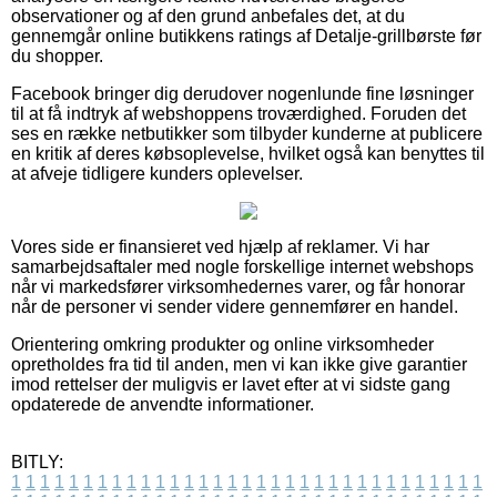
observationer og af den grund anbefales det, at du
gennemgår online butikkens ratings af Detalje-grillbørste før
du shopper.
Facebook bringer dig derudover nogenlunde fine løsninger
til at få indtryk af webshoppens troværdighed. Foruden det
ses en række netbutikker som tilbyder kunderne at publicere
en kritik af deres købsoplevelse, hvilket også kan benyttes til
at afveje tidligere kunders oplevelser.
Vores side er finansieret ved hjælp af reklamer. Vi har
samarbejdsaftaler med nogle forskellige internet webshops
når vi markedsfører virksomhedernes varer, og får honorar
når de personer vi sender videre gennemfører en handel.
Orientering omkring produkter og online virksomheder
opretholdes fra tid til anden, men vi kan ikke give garantier
imod rettelser der muligvis er lavet efter at vi sidste gang
opdaterede de anvendte informationer.
BITLY:
1
1
1
1
1
1
1
1
1
1
1
1
1
1
1
1
1
1
1
1
1
1
1
1
1
1
1
1
1
1
1
1
1