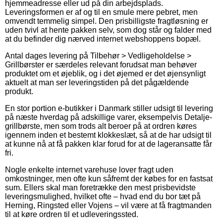
hjemmeadresse eller ud på din arbejdsplads.
Leveringsformen er af og til en smule mere pebret, men
omvendt temmelig simpel. Den prisbilligste fragtløsning er
uden tvivl at hente pakken selv, som dog står og falder med
at du befinder dig nærved internet webshoppens bopæl.
Antal dages levering på Tilbehør > Vedligeholdelse >
Grillbørster er særdeles relevant forudsat man behøver
produktet om et øjeblik, og i det øjemed er det øjensynligt
aktuelt at man ser leveringstiden på det pågældende
produkt.
En stor portion e-butikker i Danmark stiller udsigt til levering
på næste hverdag på adskillige varer, eksempelvis Detalje-
grillbørste, men som trods alt beroer på at ordren køres
igennem inden et bestemt klokkeslæt, så at de har udsigt til
at kunne nå at få pakken klar forud for at de lageransatte får
fri.
Nogle enkelte internet varehuse lover fragt uden
omkostninger, men ofte kun såfremt der købes for en fastsat
sum. Ellers skal man foretrække den mest prisbevidste
leveringsmulighed, hvilket ofte – hvad end du bor tæt på
Herning, Ringsted eller Vojens – vil være at få fragtmanden
til at køre ordren til et udleveringssted.