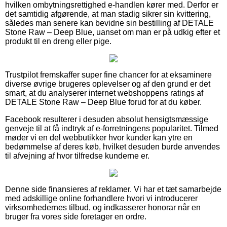
hvilken ombytningsrettighed e-handlen kører med. Derfor er
det samtidig afgørende, at man stadig sikrer sin kvittering,
således man senere kan bevidne sin bestilling af DETALE
Stone Raw – Deep Blue, uanset om man er på udkig efter et
produkt til en dreng eller pige.
Trustpilot fremskaffer super fine chancer for at eksaminere
diverse øvrige brugeres oplevelser og af den grund er det
smart, at du analyserer internet webshoppens ratings af
DETALE Stone Raw – Deep Blue forud for at du køber.
Facebook resulterer i desuden absolut hensigtsmæssige
genveje til at få indtryk af e-forretningens popularitet. Tilmed
møder vi en del webbutikker hvor kunder kan ytre en
bedømmelse af deres køb, hvilket desuden burde anvendes
til afvejning af hvor tilfredse kunderne er.
Denne side finansieres af reklamer. Vi har et tæt samarbejde
med adskillige online forhandlere hvori vi introducerer
virksomhedernes tilbud, og indkasserer honorar når en
bruger fra vores side foretager en ordre.