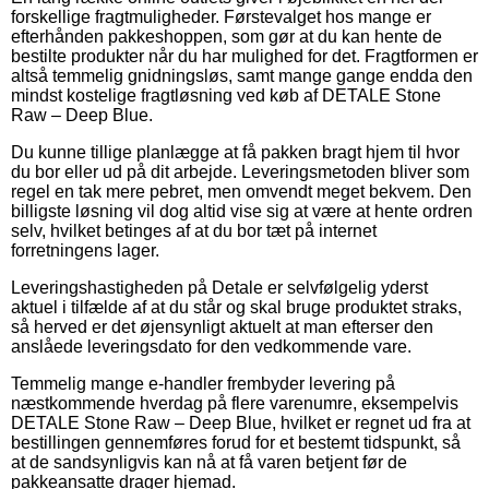
forskellige fragtmuligheder. Førstevalget hos mange er
efterhånden pakkeshoppen, som gør at du kan hente de
bestilte produkter når du har mulighed for det. Fragtformen er
altså temmelig gnidningsløs, samt mange gange endda den
mindst kostelige fragtløsning ved køb af DETALE Stone
Raw – Deep Blue.
Du kunne tillige planlægge at få pakken bragt hjem til hvor
du bor eller ud på dit arbejde. Leveringsmetoden bliver som
regel en tak mere pebret, men omvendt meget bekvem. Den
billigste løsning vil dog altid vise sig at være at hente ordren
selv, hvilket betinges af at du bor tæt på internet
forretningens lager.
Leveringshastigheden på Detale er selvfølgelig yderst
aktuel i tilfælde af at du står og skal bruge produktet straks,
så herved er det øjensynligt aktuelt at man efterser den
anslåede leveringsdato for den vedkommende vare.
Temmelig mange e-handler frembyder levering på
næstkommende hverdag på flere varenumre, eksempelvis
DETALE Stone Raw – Deep Blue, hvilket er regnet ud fra at
bestillingen gennemføres forud for et bestemt tidspunkt, så
at de sandsynligvis kan nå at få varen betjent før de
pakkeansatte drager hjemad.