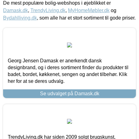
De mest populære bolig-webshops i øjeblikket er
Damask.dk
,
TrendyLiving.dk
,
MyHomeMøbler.dk
og
Bydahlliving.dk
, som alle har et stort sortiment til gode priser.
Georg Jensen Damask er anerkendt dansk
designbrand, og i deres sortiment finder du produkter til
badet, bordet, køkkenet, sengen og andet tilbehør. Klik
her for at se deres udvalg.
Se udvalget på Damask.dk
TrendyLiving.dk har siden 2009 solgt brugskunst,