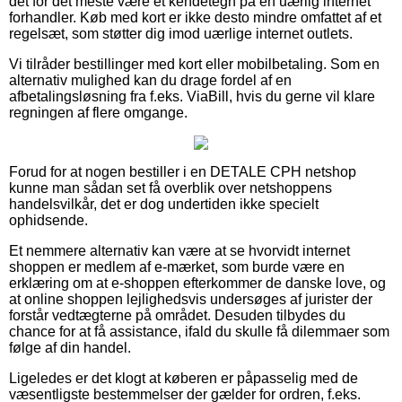
det for det meste være et kendetegn på en uærlig internet
forhandler. Køb med kort er ikke desto mindre omfattet af et
regelsæt, som støtter dig imod uærlige internet outlets.
Vi tilråder bestillinger med kort eller mobilbetaling. Som en
alternativ mulighed kan du drage fordel af en
afbetalingsløsning fra f.eks. ViaBill, hvis du gerne vil klare
regningen af flere omgange.
Forud for at nogen bestiller i en DETALE CPH netshop
kunne man sådan set få overblik over netshoppens
handelsvilkår, det er dog undertiden ikke specielt
ophidsende.
Et nemmere alternativ kan være at se hvorvidt internet
shoppen er medlem af e-mærket, som burde være en
erklæring om at e-shoppen efterkommer de danske love, og
at online shoppen lejlighedsvis undersøges af jurister der
forstår vedtægterne på området. Desuden tilbydes du
chance for at få assistance, ifald du skulle få dilemmaer som
følge af din handel.
Ligeledes er det klogt at køberen er påpasselig med de
væsentligste bestemmelser der gælder for ordren, f.eks.