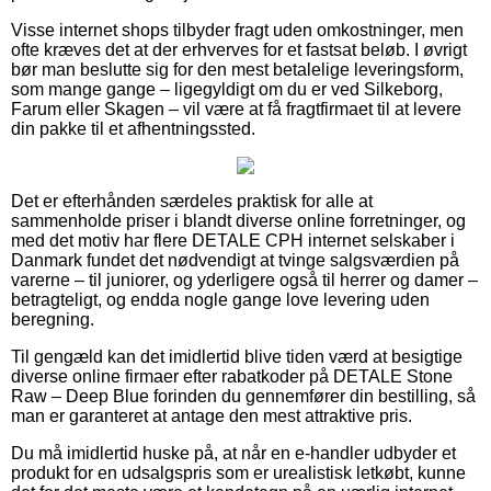
Visse internet shops tilbyder fragt uden omkostninger, men
ofte kræves det at der erhverves for et fastsat beløb. I øvrigt
bør man beslutte sig for den mest betalelige leveringsform,
som mange gange – ligegyldigt om du er ved Silkeborg,
Farum eller Skagen – vil være at få fragtfirmaet til at levere
din pakke til et afhentningssted.
Det er efterhånden særdeles praktisk for alle at
sammenholde priser i blandt diverse online forretninger, og
med det motiv har flere DETALE CPH internet selskaber i
Danmark fundet det nødvendigt at tvinge salgsværdien på
varerne – til juniorer, og yderligere også til herrer og damer –
betragteligt, og endda nogle gange love levering uden
beregning.
Til gengæld kan det imidlertid blive tiden værd at besigtige
diverse online firmaer efter rabatkoder på DETALE Stone
Raw – Deep Blue forinden du gennemfører din bestilling, så
man er garanteret at antage den mest attraktive pris.
Du må imidlertid huske på, at når en e-handler udbyder et
produkt for en udsalgspris som er urealistisk letkøbt, kunne