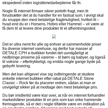
ekspederet inden logistikmedarbejderne får fri.
Nogle få internet firmaer sikrer portofri fragt, men tit
forudsætter det at du handler for en fastsat sum. I øvrigt skal
du snuppe den mest betalelige fragtmulighed, hvilket tit –
hvad end du er i Horsens, Hobro eller Hammel – vil være at
få dem til at levere dine produkter til et afhentningssted.
Det er ultra nemt for alle og enhver at sammenholde priser
fra diverse internet varehuse, og derfor har masser af
DETALE CPH e-butikker fundet det uundgåeligt at
nedbringe priserne på varerne – til børn og babyer, og ligeså
til voksne – eftertrykkeligt, og endda nogle gange byde på
gebyrfri levering.
Men det kan alligevel vise sig indbringende at studere
enkelte internet butikker efter rabat på DETALE Stone
Classic – Rock før du placerer ordren, sådan at man er
usvigeligt sikker på at modtage den mest betalelige pris.
Du bør imidlertid være klar over, at når en internet forhandler
markedsfører produkter til en pris som kan virke hamrende
fremragende, så er det i nogle tilfælde være en indikation på