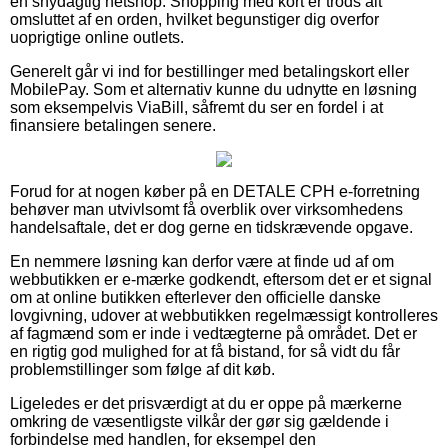
en snydagtig netshop. Shopping med kort er trods alt
omsluttet af en orden, hvilket begunstiger dig overfor
uoprigtige online outlets.
Generelt går vi ind for bestillinger med betalingskort eller
MobilePay. Som et alternativ kunne du udnytte en løsning
som eksempelvis ViaBill, såfremt du ser en fordel i at
finansiere betalingen senere.
Forud for at nogen køber på en DETALE CPH e-forretning
behøver man utvivlsomt få overblik over virksomhedens
handelsaftale, det er dog gerne en tidskrævende opgave.
En nemmere løsning kan derfor være at finde ud af om
webbutikken er e-mærke godkendt, eftersom det er et signal
om at online butikken efterlever den officielle danske
lovgivning, udover at webbutikken regelmæssigt kontrolleres
af fagmænd som er inde i vedtægterne på området. Det er
en rigtig god mulighed for at få bistand, for så vidt du får
problemstillinger som følge af dit køb.
Ligeledes er det prisværdigt at du er oppe på mærkerne
omkring de væsentligste vilkår der gør sig gældende i
forbindelse med handlen, for eksempel den