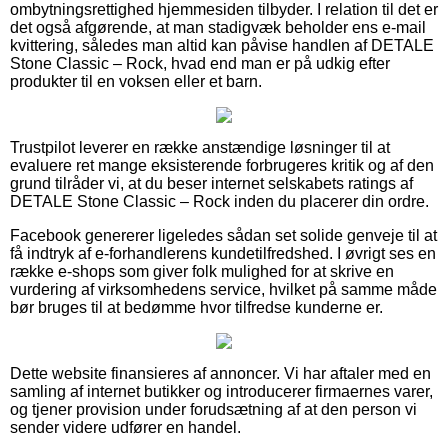
ombytningsrettighed hjemmesiden tilbyder. I relation til det er
det også afgørende, at man stadigvæk beholder ens e-mail
kvittering, således man altid kan påvise handlen af DETALE
Stone Classic – Rock, hvad end man er på udkig efter
produkter til en voksen eller et barn.
Trustpilot leverer en række anstændige løsninger til at
evaluere ret mange eksisterende forbrugeres kritik og af den
grund tilråder vi, at du beser internet selskabets ratings af
DETALE Stone Classic – Rock inden du placerer din ordre.
Facebook genererer ligeledes sådan set solide genveje til at
få indtryk af e-forhandlerens kundetilfredshed. I øvrigt ses en
række e-shops som giver folk mulighed for at skrive en
vurdering af virksomhedens service, hvilket på samme måde
bør bruges til at bedømme hvor tilfredse kunderne er.
Dette website finansieres af annoncer. Vi har aftaler med en
samling af internet butikker og introducerer firmaernes varer,
og tjener provision under forudsætning af at den person vi
sender videre udfører en handel.