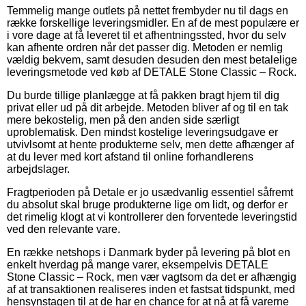
Temmelig mange outlets på nettet frembyder nu til dags en
række forskellige leveringsmidler. En af de mest populære er
i vore dage at få leveret til et afhentningssted, hvor du selv
kan afhente ordren når det passer dig. Metoden er nemlig
vældig bekvem, samt desuden desuden den mest betalelige
leveringsmetode ved køb af DETALE Stone Classic – Rock.
Du burde tillige planlægge at få pakken bragt hjem til dig
privat eller ud på dit arbejde. Metoden bliver af og til en tak
mere bekostelig, men på den anden side særligt
uproblematisk. Den mindst kostelige leveringsudgave er
utvivlsomt at hente produkterne selv, men dette afhænger af
at du lever med kort afstand til online forhandlerens
arbejdslager.
Fragtperioden på Detale er jo usædvanlig essentiel såfremt
du absolut skal bruge produkterne lige om lidt, og derfor er
det rimelig klogt at vi kontrollerer den forventede leveringstid
ved den relevante vare.
En række netshops i Danmark byder på levering på blot en
enkelt hverdag på mange varer, eksempelvis DETALE
Stone Classic – Rock, men vær vagtsom da det er afhængig
af at transaktionen realiseres inden et fastsat tidspunkt, med
hensynstagen til at de har en chance for at nå at få varerne