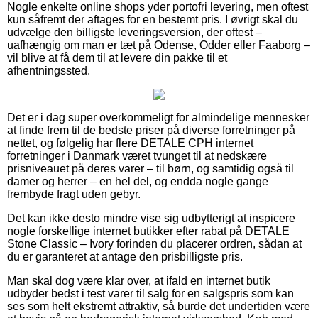
Nogle enkelte online shops yder portofri levering, men oftest
kun såfremt der aftages for en bestemt pris. I øvrigt skal du
udvælge den billigste leveringsversion, der oftest –
uafhængig om man er tæt på Odense, Odder eller Faaborg –
vil blive at få dem til at levere din pakke til et
afhentningssted.
Det er i dag super overkommeligt for almindelige mennesker
at finde frem til de bedste priser på diverse forretninger på
nettet, og følgelig har flere DETALE CPH internet
forretninger i Danmark været tvunget til at nedskære
prisniveauet på deres varer – til børn, og samtidig også til
damer og herrer – en hel del, og endda nogle gange
frembyde fragt uden gebyr.
Det kan ikke desto mindre vise sig udbytterigt at inspicere
nogle forskellige internet butikker efter rabat på DETALE
Stone Classic – Ivory forinden du placerer ordren, sådan at
du er garanteret at antage den prisbilligste pris.
Man skal dog være klar over, at ifald en internet butik
udbyder bedst i test varer til salg for en salgspris som kan
ses som helt ekstremt attraktiv, så burde det undertiden være