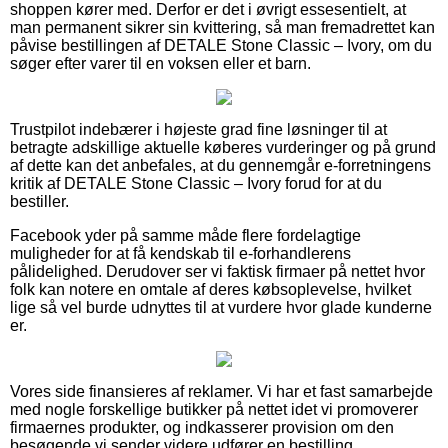
shoppen kører med. Derfor er det i øvrigt essesentielt, at
man permanent sikrer sin kvittering, så man fremadrettet kan
påvise bestillingen af DETALE Stone Classic – Ivory, om du
søger efter varer til en voksen eller et barn.
Trustpilot indebærer i højeste grad fine løsninger til at
betragte adskillige aktuelle køberes vurderinger og på grund
af dette kan det anbefales, at du gennemgår e-forretningens
kritik af DETALE Stone Classic – Ivory forud for at du
bestiller.
Facebook yder på samme måde flere fordelagtige
muligheder for at få kendskab til e-forhandlerens
pålidelighed. Derudover ser vi faktisk firmaer på nettet hvor
folk kan notere en omtale af deres købsoplevelse, hvilket
lige så vel burde udnyttes til at vurdere hvor glade kunderne
er.
Vores side finansieres af reklamer. Vi har et fast samarbejde
med nogle forskellige butikker på nettet idet vi promoverer
firmaernes produkter, og indkasserer provision om den
besøgende vi sender videre udfører en bestilling.