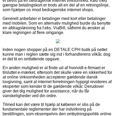
et bevis på en bedragerisk internet virksomhed. Køb med
gængse betalingskort er trods alt en del af en retningslinje,
som hjælper os imod bedrageriske internet shops.
Generelt anbefaler vi betalinger med kort eller betalinger
med mobilen. Som en alternativ mulighed burde du benytte
en afdragsløsning fra f.eks. ViaBill, såfremt du ønsker at
klare regningen af flere omgange.
Inden nogen shopper på en DETALE CPH butik på nettet
kunne man i reglen sætte sig ind i forhandlerens vilkår, dog
er det tit en omfattende opgave.
En anden mulighed er at finde ud af hvorvidt e-firmaet er
tilsluttet e-mærket, eftersom det skulle være en sikkerhed for
at online virksomheden accepterer gældende dansk
lovgivning, samt at internet forretningen hyppigt revideres af
eksperter som kender til de gældende vilkår. Derudover
giver det dig mulighed for assistance, når du får
vanskeligheder ved din ordre.
Tilmed kan det være til hjælp at køberen er obs på de
fundamentale reglementer der har indvirkning på
bestillingen, som eksempelvis den ombytningspolitik online