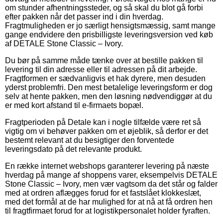
om stunder afhentningssteder, og så skal du blot gå forbi
efter pakken når det passer ind i din hverdag.
Fragtmuligheden er jo særligt hensigtsmæssig, samt mange
gange endvidere den prisbilligste leveringsversion ved køb
af DETALE Stone Classic – Ivory.
Du bør på samme måde tænke over at bestille pakken til
levering til din adresse eller til adressen på dit arbejde.
Fragtformen er sædvanligvis et hak dyrere, men desuden
yderst problemfri. Den mest betalelige leveringsform er dog
selv at hente pakken, men den løsning nødvendiggør at du
er med kort afstand til e-firmaets bopæl.
Fragtperioden på Detale kan i nogle tilfælde være ret så
vigtig om vi behøver pakken om et øjeblik, så derfor er det
bestemt relevant at du besigtiger den forventede
leveringsdato på det relevante produkt.
En række internet webshops garanterer levering på næste
hverdag på mange af shoppens varer, eksempelvis DETALE
Stone Classic – Ivory, men vær vagtsom da det står og falder
med at ordren aflægges forud for et fastslået klokkeslæt,
med det formål at de har mulighed for at nå at få ordren hen
til fragtfirmaet forud for at logistikpersonalet holder fyraften.