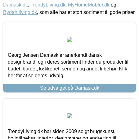
Damask.dk
,
TrendyLiving.dk
,
MyHomeMøbler.dk
og
Bydahlliving.dk
, som alle har et stort sortiment til gode priser.
Georg Jensen Damask er anerkendt dansk
designbrand, og i deres sortiment finder du produkter til
badet, bordet, køkkenet, sengen og andet tilbehør. Klik
her for at se deres udvalg.
Se udvalget på Damask.dk
TrendyLiving.dk har siden 2009 solgt brugskunst,
boligtilbehør, interiør, designvarer og andre ting til