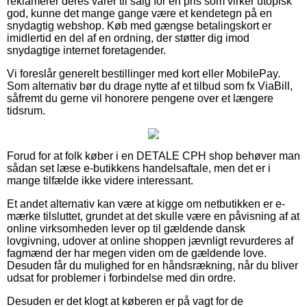
reklamerer deres varer til salg for en pris som virker utopisk
god, kunne det mange gange være et kendetegn på en
snydagtig webshop. Køb med gængse betalingskort er
imidlertid en del af en ordning, der støtter dig imod
snydagtige internet foretagender.
Vi foreslår generelt bestillinger med kort eller MobilePay.
Som alternativ bør du drage nytte af et tilbud som fx ViaBill,
såfremt du gerne vil honorere pengene over et længere
tidsrum.
Forud for at folk køber i en DETALE CPH shop behøver man
sådan set læse e-butikkens handelsaftale, men det er i
mange tilfælde ikke videre interessant.
Et andet alternativ kan være at kigge om netbutikken er e-
mærke tilsluttet, grundet at det skulle være en påvisning af at
online virksomheden lever op til gældende dansk
lovgivning, udover at online shoppen jævnligt revurderes af
fagmænd der har megen viden om de gældende love.
Desuden får du mulighed for en håndsrækning, når du bliver
udsat for problemer i forbindelse med din ordre.
Desuden er det klogt at køberen er på vagt for de