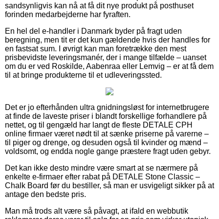
sandsynligvis kan nå at få dit nye produkt på posthuset
forinden medarbejderne har fyraften.
En hel del e-handler i Danmark byder på fragt uden
beregning, men tit er det kun gældende hvis der handles for
en fastsat sum. I øvrigt kan man foretrække den mest
prisbevidste leveringsmanér, der i mange tilfælde – uanset
om du er ved Roskilde, Aabenraa eller Lemvig – er at få dem
til at bringe produkterne til et udleveringssted.
Det er jo efterhånden ultra gnidningsløst for internetbrugere
at finde de laveste priser i blandt forskellige forhandlere på
nettet, og til gengæld har langt de fleste DETALE CPH
online firmaer været nødt til at sænke priserne på varerne –
til piger og drenge, og desuden også til kvinder og mænd –
voldsomt, og endda nogle gange præstere fragt uden gebyr.
Det kan ikke desto mindre være smart at se nærmere på
enkelte e-firmaer efter rabat på DETALE Stone Classic –
Chalk Board før du bestiller, så man er usvigeligt sikker på at
antage den bedste pris.
Man må trods alt være så påvagt, at ifald en webbutik