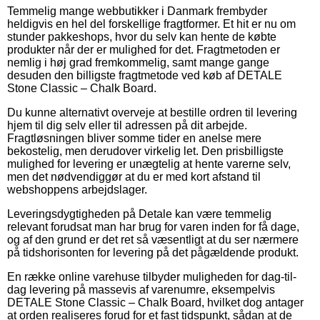
Temmelig mange webbutikker i Danmark frembyder
heldigvis en hel del forskellige fragtformer. Et hit er nu om
stunder pakkeshops, hvor du selv kan hente de købte
produkter når der er mulighed for det. Fragtmetoden er
nemlig i høj grad fremkommelig, samt mange gange
desuden den billigste fragtmetode ved køb af DETALE
Stone Classic – Chalk Board.
Du kunne alternativt overveje at bestille ordren til levering
hjem til dig selv eller til adressen på dit arbejde.
Fragtløsningen bliver somme tider en anelse mere
bekostelig, men derudover virkelig let. Den prisbilligste
mulighed for levering er unægtelig at hente varerne selv,
men det nødvendiggør at du er med kort afstand til
webshoppens arbejdslager.
Leveringsdygtigheden på Detale kan være temmelig
relevant forudsat man har brug for varen inden for få dage,
og af den grund er det ret så væsentligt at du ser nærmere
på tidshorisonten for levering på det pågældende produkt.
En række online varehuse tilbyder muligheden for dag-til-
dag levering på massevis af varenumre, eksempelvis
DETALE Stone Classic – Chalk Board, hvilket dog antager
at orden realiseres forud for et fast tidspunkt, sådan at de