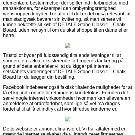
elementære bestemmelser der spiller ind i forbindelse med
transaktionen, for eksempel den ombytningsrettighed
webshoppen tilbyder. I relation til det er det også relevant, at
man stadigvæk bevarer sin kvittering, så man senere vil
kunne bekræfte sit køb af DETALE Stone Classic – Chalk
Board, uden hensyn til om du skal shoppe til en dame eller
herre.
Trustpilot byder på fuldstændig tiltalende løsninger til at
sondere en række eksisterende forbrugeres tanker og på
grund af dette anbefaler vi, at du kigger på internet
selskabets vurderinger af DETALE Stone Classic – Chalk
Board før du lægger din bestilling.
Facebook indebærer også faktisk tiltalende muligheder for at
få et kig ind i online forretningens kundefokus. Foruden det
ser vi nogle internet virksomheder hvor man kan aflevere en
anmeldelse af ordreforløbet, som lige så vel må drages
fordel af til at få et indtryk af hvor tilfredse kunderne er.
Dette website er annoncefinansieret. Vi har aftaler med en
mængde internet selskaber da vi introducerer firmaernes