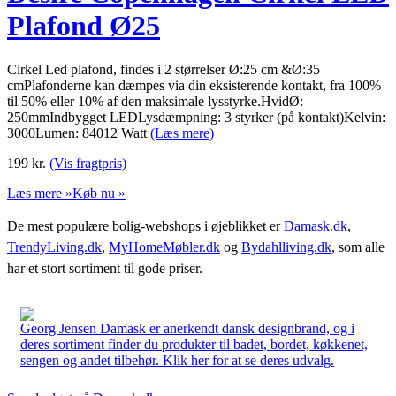
Plafond Ø25
Cirkel Led plafond, findes i 2 størrelser Ø:25 cm &Ø:35
cmPlafonderne kan dæmpes via din eksisterende kontakt, fra 100%
til 50% eller 10% af den maksimale lysstyrke.HvidØ:
250mmIndbygget LEDLysdæmpning: 3 styrker (på kontakt)Kelvin:
3000Lumen: 84012 Watt
(Læs mere)
199
kr.
(Vis fragtpris)
Læs mere »
Køb nu »
De mest populære bolig-webshops i øjeblikket er
Damask.dk
,
TrendyLiving.dk
,
MyHomeMøbler.dk
og
Bydahlliving.dk
, som alle
har et stort sortiment til gode priser.
Georg Jensen Damask er anerkendt dansk designbrand, og i
deres sortiment finder du produkter til badet, bordet, køkkenet,
sengen og andet tilbehør. Klik her for at se deres udvalg.