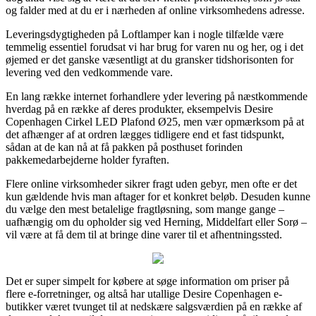
og falder med at du er i nærheden af online virksomhedens adresse.
Leveringsdygtigheden på Loftlamper kan i nogle tilfælde være
temmelig essentiel forudsat vi har brug for varen nu og her, og i det
øjemed er det ganske væsentligt at du gransker tidshorisonten for
levering ved den vedkommende vare.
En lang række internet forhandlere yder levering på næstkommende
hverdag på en række af deres produkter, eksempelvis Desire
Copenhagen Cirkel LED Plafond Ø25, men vær opmærksom på at
det afhænger af at ordren lægges tidligere end et fast tidspunkt,
sådan at de kan nå at få pakken på posthuset forinden
pakkemedarbejderne holder fyraften.
Flere online virksomheder sikrer fragt uden gebyr, men ofte er det
kun gældende hvis man aftager for et konkret beløb. Desuden kunne
du vælge den mest betalelige fragtløsning, som mange gange –
uafhængig om du opholder sig ved Herning, Middelfart eller Sorø –
vil være at få dem til at bringe dine varer til et afhentningssted.
Det er super simpelt for købere at søge information om priser på
flere e-forretninger, og altså har utallige Desire Copenhagen e-
butikker været tvunget til at nedskære salgsværdien på en række af