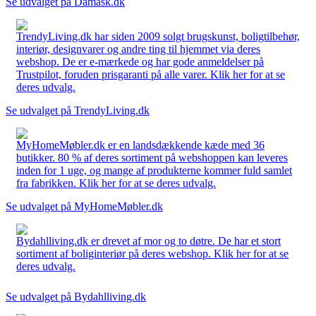
Se udvalget på Damask.dk
TrendyLiving.dk har siden 2009 solgt brugskunst, boligtilbehør,
interiør, designvarer og andre ting til hjemmet via deres
webshop. De er e-mærkede og har gode anmeldelser på
Trustpilot, foruden prisgaranti på alle varer. Klik her for at se
deres udvalg.
Se udvalget på TrendyLiving.dk
MyHomeMøbler.dk er en landsdækkende kæde med 36
butikker. 80 % af deres sortiment på webshoppen kan leveres
inden for 1 uge, og mange af produkterne kommer fuld samlet
fra fabrikken. Klik her for at se deres udvalg.
Se udvalget på MyHomeMøbler.dk
Bydahlliving.dk er drevet af mor og to døtre. De har et stort
sortiment af boliginteriør på deres webshop. Klik her for at se
deres udvalg.
Se udvalget på Bydahlliving.dk