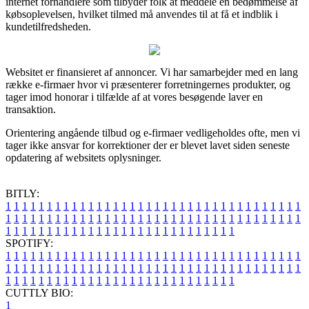
internet forhandlere som tilbyder folk at meddele en bedømmelse af
købsoplevelsen, hvilket tilmed må anvendes til at få et indblik i
kundetilfredsheden.
Websitet er finansieret af annoncer. Vi har samarbejder med en lang
række e-firmaer hvor vi præsenterer forretningernes produkter, og
tager imod honorar i tilfælde af at vores besøgende laver en
transaktion.
Orientering angående tilbud og e-firmaer vedligeholdes ofte, men vi
tager ikke ansvar for korrektioner der er blevet lavet siden seneste
opdatering af websitets oplysninger.
BITLY:
1
1
1
1
1
1
1
1
1
1
1
1
1
1
1
1
1
1
1
1
1
1
1
1
1
1
1
1
1
1
1
1
1
1
1
1
1
1
1
1
1
1
1
1
1
1
1
1
1
1
1
1
1
1
1
1
1
1
1
1
1
1
1
1
1
1
1
1
1
1
1
1
1
1
1
1
1
1
1
1
1
1
1
1
1
1
1
1
1
1
1
1
1
1
1
1
1
1
1
1
SPOTIFY:
1
1
1
1
1
1
1
1
1
1
1
1
1
1
1
1
1
1
1
1
1
1
1
1
1
1
1
1
1
1
1
1
1
1
1
1
1
1
1
1
1
1
1
1
1
1
1
1
1
1
1
1
1
1
1
1
1
1
1
1
1
1
1
1
1
1
1
1
1
1
1
1
1
1
1
1
1
1
1
1
1
1
1
1
1
1
1
1
1
1
1
1
1
1
1
1
1
1
1
1
CUTTLY BIO:
1