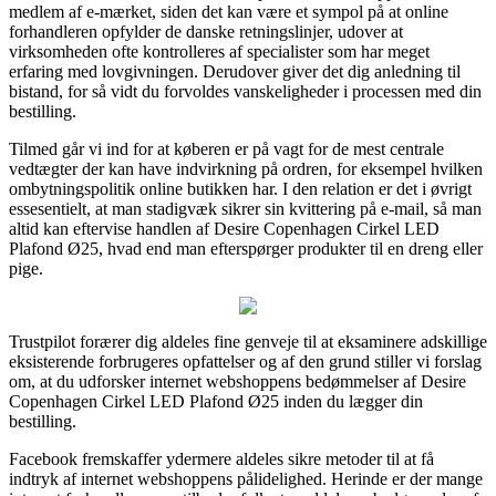
medlem af e-mærket, siden det kan være et sympol på at online
forhandleren opfylder de danske retningslinjer, udover at
virksomheden ofte kontrolleres af specialister som har meget
erfaring med lovgivningen. Derudover giver det dig anledning til
bistand, for så vidt du forvoldes vanskeligheder i processen med din
bestilling.
Tilmed går vi ind for at køberen er på vagt for de mest centrale
vedtægter der kan have indvirkning på ordren, for eksempel hvilken
ombytningspolitik online butikken har. I den relation er det i øvrigt
essesentielt, at man stadigvæk sikrer sin kvittering på e-mail, så man
altid kan eftervise handlen af Desire Copenhagen Cirkel LED
Plafond Ø25, hvad end man efterspørger produkter til en dreng eller
pige.
Trustpilot forærer dig aldeles fine genveje til at eksaminere adskillige
eksisterende forbrugeres opfattelser og af den grund stiller vi forslag
om, at du udforsker internet webshoppens bedømmelser af Desire
Copenhagen Cirkel LED Plafond Ø25 inden du lægger din
bestilling.
Facebook fremskaffer ydermere aldeles sikre metoder til at få
indtryk af internet webshoppens pålidelighed. Herinde er der mange