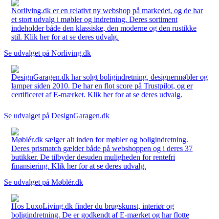
Norliving.dk er en relativt ny webshop på markedet, og de har
et stort udvalg i møbler og indretning. Deres sortiment
indeholder både den klassiske, den moderne og den rustikke
stil. Klik her for at se deres udvalg.
Se udvalget på Norliving.dk
DesignGaragen.dk har solgt boligindretning, designermøbler og
lamper siden 2010. De har en flot score på Trustpilot, og er
certificeret af E-mærket. Klik her for at se deres udvalg.
Se udvalget på DesignGaragen.dk
Møblér.dk sælger alt inden for møbler og boligindretning.
Deres prismatch gælder både på webshoppen og i deres 37
butikker. De tilbyder desuden muligheden for rentefri
finansiering. Klik her for at se deres udvalg.
Se udvalget på Møblér.dk
Hos LuxoLiving.dk finder du brugskunst, interiør og
boligindretning. De er godkendt af E-mærket og har flotte