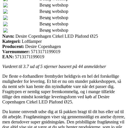
Besøg webshop
Besøg webshop
Besøg webshop
Besøg webshop
Besøg webshop
Navn:
Desire Copenhagen Cirkel LED Plafond Ø25
Kategori:
Loftlamper
Producent:
Desire Copenhagen
Varenummer:
5713171199019
EAN:
5713171199019
Vurderet til
3.7
ud af 5 stjerner baseret på
44
anmeldelser
De fleste e-forhandlere frembyder heldigvis en hel del forskellige
muligheder for levering. Et hit er nu om stunder pakkeshoppen, så
du nemt selv kan hente din nyindkøbte vare når det passer dig.
Fragttypen er nemlig super fremkommelig, og i mange tilfælde
tillige den mindst kostelige leveringsform ved køb af Desire
Copenhagen Cirkel LED Plafond Ø25.
Du kunne omvendt udse dig at få pakken bragt til dit hus eller ud til
dit arbejde. Fragtløsningen viser sig gennemsnitligt en anelse dyrere,
men derudover super gnidningsløs. Den prisbilligste fragtløsning vil
dog altid vise sig at være at du selv henter produkterne, som jo står