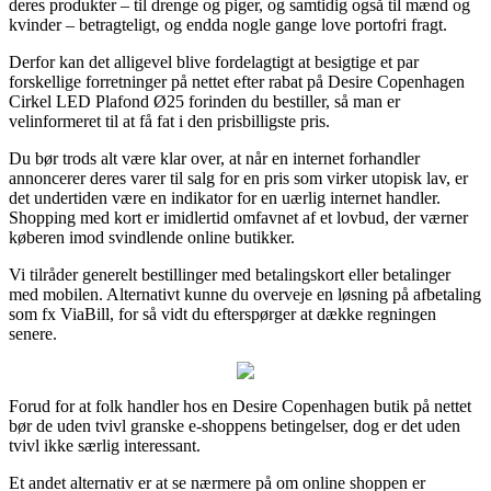
deres produkter – til drenge og piger, og samtidig også til mænd og
kvinder – betragteligt, og endda nogle gange love portofri fragt.
Derfor kan det alligevel blive fordelagtigt at besigtige et par
forskellige forretninger på nettet efter rabat på Desire Copenhagen
Cirkel LED Plafond Ø25 forinden du bestiller, så man er
velinformeret til at få fat i den prisbilligste pris.
Du bør trods alt være klar over, at når en internet forhandler
annoncerer deres varer til salg for en pris som virker utopisk lav, er
det undertiden være en indikator for en uærlig internet handler.
Shopping med kort er imidlertid omfavnet af et lovbud, der værner
køberen imod svindlende online butikker.
Vi tilråder generelt bestillinger med betalingskort eller betalinger
med mobilen. Alternativt kunne du overveje en løsning på afbetaling
som fx ViaBill, for så vidt du efterspørger at dække regningen
senere.
Forud for at folk handler hos en Desire Copenhagen butik på nettet
bør de uden tvivl granske e-shoppens betingelser, dog er det uden
tvivl ikke særlig interessant.
Et andet alternativ er at se nærmere på om online shoppen er