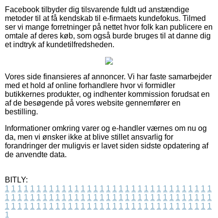
Facebook tilbyder dig tilsvarende fuldt ud anstændige
metoder til at få kendskab til e-firmaets kundefokus. Tilmed
ser vi mange forretninger på nettet hvor folk kan publicere en
omtale af deres køb, som også burde bruges til at danne dig
et indtryk af kundetilfredsheden.
Vores side finansieres af annoncer. Vi har faste samarbejder
med et hold af online forhandlere hvor vi formidler
butikkernes produkter, og indhenter kommission forudsat en
af de besøgende på vores website gennemfører en
bestilling.
Informationer omkring varer og e-handler værnes om nu og
da, men vi ønsker ikke at blive stillet ansvarlig for
forandringer der muligvis er lavet siden sidste opdatering af
de anvendte data.
BITLY:
1
1
1
1
1
1
1
1
1
1
1
1
1
1
1
1
1
1
1
1
1
1
1
1
1
1
1
1
1
1
1
1
1
1
1
1
1
1
1
1
1
1
1
1
1
1
1
1
1
1
1
1
1
1
1
1
1
1
1
1
1
1
1
1
1
1
1
1
1
1
1
1
1
1
1
1
1
1
1
1
1
1
1
1
1
1
1
1
1
1
1
1
1
1
1
1
1
1
1
1