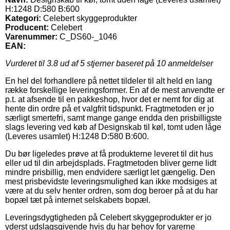
H:1248 D:580 B:600
Kategori:
Celebert skyggeprodukter
Producent:
Celebert
Varenummer:
C_DS60-_1046
EAN:
Vurderet til
3.8
ud af 5 stjerner baseret på
10
anmeldelser
En hel del forhandlere på nettet tildeler til alt held en lang
række forskellige leveringsformer. En af de mest anvendte er
p.t. at afsende til en pakkeshop, hvor det er nemt for dig at
hente din ordre på et valgfrit tidspunkt. Fragtmetoden er jo
særligt smertefri, samt mange gange endda den prisbilligste
slags levering ved køb af Designskab til køl, tomt uden låge
(Leveres usamlet) H:1248 D:580 B:600.
Du bør ligeledes prøve at få produkterne leveret til dit hus
eller ud til din arbejdsplads. Fragtmetoden bliver gerne lidt
mindre prisbillig, men endvidere særligt let gængelig. Den
mest prisbevidste leveringsmulighed kan ikke modsiges at
være at du selv henter ordren, som dog beroer på at du har
bopæl tæt på internet selskabets bopæl.
Leveringsdygtigheden på Celebert skyggeprodukter er jo
yderst udslagsgivende hvis du har behov for varerne