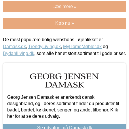
Læs mere »
Køb nu »
De mest populære bolig-webshops i øjeblikket er
Damask.dk
,
TrendyLiving.dk
,
MyHomeMøbler.dk
og
Bydahlliving.dk
, som alle har et stort sortiment til gode priser.
Georg Jensen Damask er anerkendt dansk
designbrand, og i deres sortiment finder du produkter til
badet, bordet, køkkenet, sengen og andet tilbehør. Klik
her for at se deres udvalg.
Se udvalget på Damask.dk