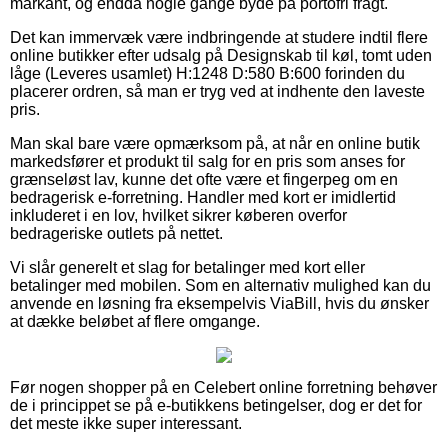
markant, og endda nogle gange byde på portofri fragt.
Det kan immervæk være indbringende at studere indtil flere
online butikker efter udsalg på Designskab til køl, tomt uden
låge (Leveres usamlet) H:1248 D:580 B:600 forinden du
placerer ordren, så man er tryg ved at indhente den laveste
pris.
Man skal bare være opmærksom på, at når en online butik
markedsfører et produkt til salg for en pris som anses for
grænseløst lav, kunne det ofte være et fingerpeg om en
bedragerisk e-forretning. Handler med kort er imidlertid
inkluderet i en lov, hvilket sikrer køberen overfor
bedrageriske outlets på nettet.
Vi slår generelt et slag for betalinger med kort eller
betalinger med mobilen. Som en alternativ mulighed kan du
anvende en løsning fra eksempelvis ViaBill, hvis du ønsker
at dække beløbet af flere omgange.
Før nogen shopper på en Celebert online forretning behøver
de i princippet se på e-butikkens betingelser, dog er det for
det meste ikke super interessant.