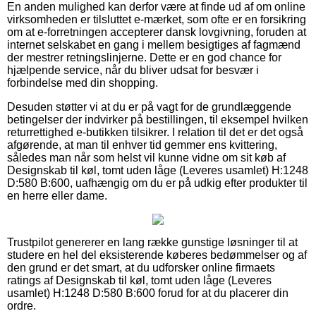
En anden mulighed kan derfor være at finde ud af om online
virksomheden er tilsluttet e-mærket, som ofte er en forsikring
om at e-forretningen accepterer dansk lovgivning, foruden at
internet selskabet en gang i mellem besigtiges af fagmænd
der mestrer retningslinjerne. Dette er en god chance for
hjælpende service, når du bliver udsat for besvær i
forbindelse med din shopping.
Desuden støtter vi at du er på vagt for de grundlæggende
betingelser der indvirker på bestillingen, til eksempel hvilken
returrettighed e-butikken tilsikrer. I relation til det er det også
afgørende, at man til enhver tid gemmer ens kvittering,
således man når som helst vil kunne vidne om sit køb af
Designskab til køl, tomt uden låge (Leveres usamlet) H:1248
D:580 B:600, uafhængig om du er på udkig efter produkter til
en herre eller dame.
Trustpilot genererer en lang række gunstige løsninger til at
studere en hel del eksisterende køberes bedømmelser og af
den grund er det smart, at du udforsker online firmaets
ratings af Designskab til køl, tomt uden låge (Leveres
usamlet) H:1248 D:580 B:600 forud for at du placerer din
ordre.