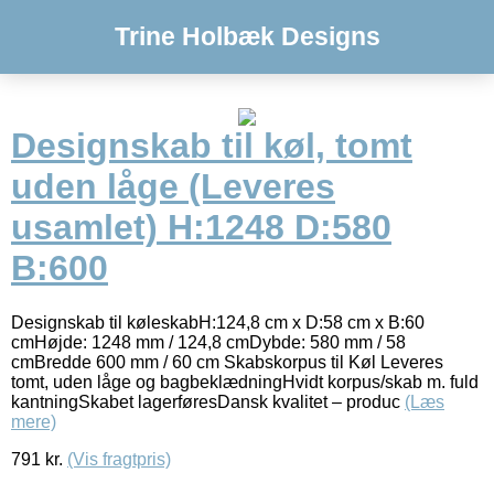
Trine Holbæk Designs
Designskab til køl, tomt
uden låge (Leveres
usamlet) H:1248 D:580
B:600
Designskab til køleskabH:124,8 cm x D:58 cm x B:60
cmHøjde: 1248 mm / 124,8 cmDybde: 580 mm / 58
cmBredde 600 mm / 60 cm Skabskorpus til Køl Leveres
tomt, uden låge og bagbeklædningHvidt korpus/skab m. fuld
kantningSkabet lagerføresDansk kvalitet – produc
(Læs
mere)
791
kr.
(Vis fragtpris)