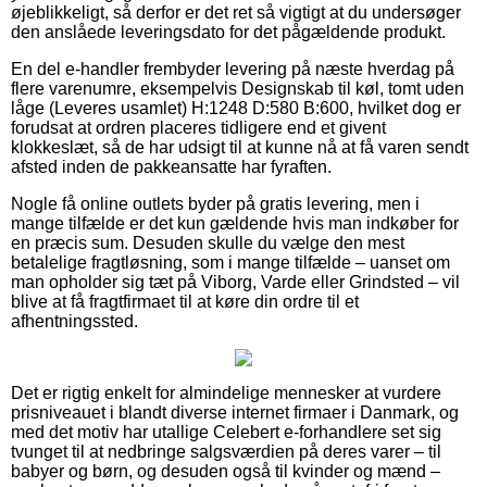
øjeblikkeligt, så derfor er det ret så vigtigt at du undersøger
den anslåede leveringsdato for det pågældende produkt.
En del e-handler frembyder levering på næste hverdag på
flere varenumre, eksempelvis Designskab til køl, tomt uden
låge (Leveres usamlet) H:1248 D:580 B:600, hvilket dog er
forudsat at ordren placeres tidligere end et givent
klokkeslæt, så de har udsigt til at kunne nå at få varen sendt
afsted inden de pakkeansatte har fyraften.
Nogle få online outlets byder på gratis levering, men i
mange tilfælde er det kun gældende hvis man indkøber for
en præcis sum. Desuden skulle du vælge den mest
betalelige fragtløsning, som i mange tilfælde – uanset om
man opholder sig tæt på Viborg, Varde eller Grindsted – vil
blive at få fragtfirmaet til at køre din ordre til et
afhentningssted.
Det er rigtig enkelt for almindelige mennesker at vurdere
prisniveauet i blandt diverse internet firmaer i Danmark, og
med det motiv har utallige Celebert e-forhandlere set sig
tvunget til at nedbringe salgsværdien på deres varer – til
babyer og børn, og desuden også til kvinder og mænd –