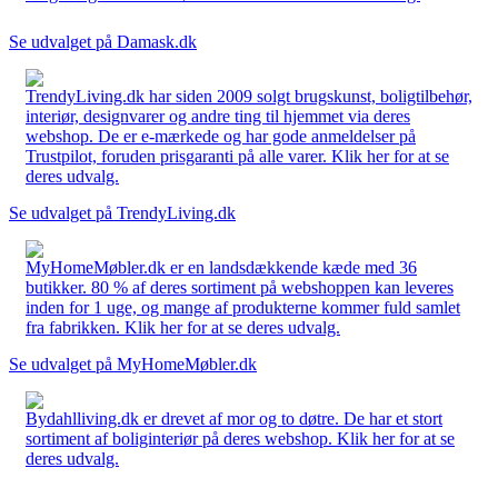
Se udvalget på Damask.dk
TrendyLiving.dk har siden 2009 solgt brugskunst, boligtilbehør,
interiør, designvarer og andre ting til hjemmet via deres
webshop. De er e-mærkede og har gode anmeldelser på
Trustpilot, foruden prisgaranti på alle varer. Klik her for at se
deres udvalg.
Se udvalget på TrendyLiving.dk
MyHomeMøbler.dk er en landsdækkende kæde med 36
butikker. 80 % af deres sortiment på webshoppen kan leveres
inden for 1 uge, og mange af produkterne kommer fuld samlet
fra fabrikken. Klik her for at se deres udvalg.
Se udvalget på MyHomeMøbler.dk
Bydahlliving.dk er drevet af mor og to døtre. De har et stort
sortiment af boliginteriør på deres webshop. Klik her for at se
deres udvalg.