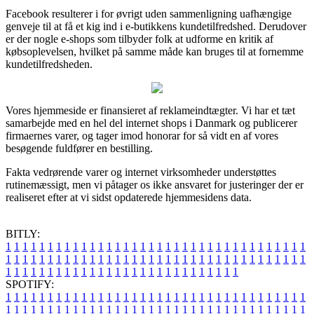
Facebook resulterer i for øvrigt uden sammenligning uafhængige
genveje til at få et kig ind i e-butikkens kundetilfredshed. Derudover
er der nogle e-shops som tilbyder folk at udforme en kritik af
købsoplevelsen, hvilket på samme måde kan bruges til at fornemme
kundetilfredsheden.
Vores hjemmeside er finansieret af reklameindtægter. Vi har et tæt
samarbejde med en hel del internet shops i Danmark og publicerer
firmaernes varer, og tager imod honorar for så vidt en af vores
besøgende fuldfører en bestilling.
Fakta vedrørende varer og internet virksomheder understøttes
rutinemæssigt, men vi påtager os ikke ansvaret for justeringer der er
realiseret efter at vi sidst opdaterede hjemmesidens data.
BITLY:
1
1
1
1
1
1
1
1
1
1
1
1
1
1
1
1
1
1
1
1
1
1
1
1
1
1
1
1
1
1
1
1
1
1
1
1
1
1
1
1
1
1
1
1
1
1
1
1
1
1
1
1
1
1
1
1
1
1
1
1
1
1
1
1
1
1
1
1
1
1
1
1
1
1
1
1
1
1
1
1
1
1
1
1
1
1
1
1
1
1
1
1
1
1
1
1
1
1
1
1
SPOTIFY:
1
1
1
1
1
1
1
1
1
1
1
1
1
1
1
1
1
1
1
1
1
1
1
1
1
1
1
1
1
1
1
1
1
1
1
1
1
1
1
1
1
1
1
1
1
1
1
1
1
1
1
1
1
1
1
1
1
1
1
1
1
1
1
1
1
1
1
1
1
1
1
1