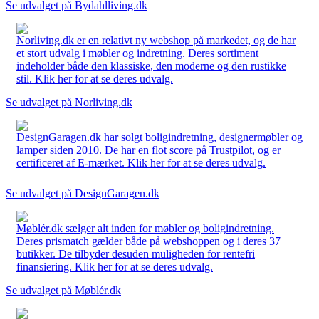
Se udvalget på Bydahlliving.dk
Norliving.dk er en relativt ny webshop på markedet, og de har
et stort udvalg i møbler og indretning. Deres sortiment
indeholder både den klassiske, den moderne og den rustikke
stil. Klik her for at se deres udvalg.
Se udvalget på Norliving.dk
DesignGaragen.dk har solgt boligindretning, designermøbler og
lamper siden 2010. De har en flot score på Trustpilot, og er
certificeret af E-mærket. Klik her for at se deres udvalg.
Se udvalget på DesignGaragen.dk
Møblér.dk sælger alt inden for møbler og boligindretning.
Deres prismatch gælder både på webshoppen og i deres 37
butikker. De tilbyder desuden muligheden for rentefri
finansiering. Klik her for at se deres udvalg.
Se udvalget på Møblér.dk