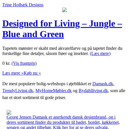
Trine Holbæk Designs
Designed for Living – Jungle –
Blue and Green
Tapetets mønster er skabt med akvarelfarve og på tapetet finder du
forskellige fine detaljer, såsom frøer og insekter.
(Læs mere)
0
kr.
(Vis fragtpris)
Læs mere »
Køb nu »
De mest populære bolig-webshops i øjeblikket er
Damask.dk
,
TrendyLiving.dk
,
MyHomeMøbler.dk
og
Bydahlliving.dk
, som alle
har et stort sortiment til gode priser.
Georg Jensen Damask er anerkendt dansk designbrand, og i
deres sortiment finder du produkter til badet, bordet, køkkenet,
sengen og andet tilbehør. Klik her for at se deres udvalg.