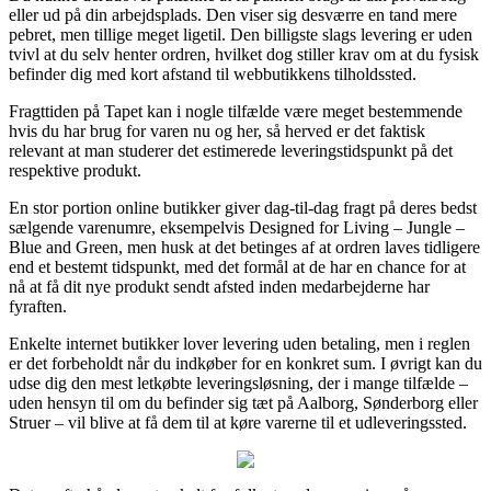
eller ud på din arbejdsplads. Den viser sig desværre en tand mere
pebret, men tillige meget ligetil. Den billigste slags levering er uden
tvivl at du selv henter ordren, hvilket dog stiller krav om at du fysisk
befinder dig med kort afstand til webbutikkens tilholdssted.
Fragttiden på Tapet kan i nogle tilfælde være meget bestemmende
hvis du har brug for varen nu og her, så herved er det faktisk
relevant at man studerer det estimerede leveringstidspunkt på det
respektive produkt.
En stor portion online butikker giver dag-til-dag fragt på deres bedst
sælgende varenumre, eksempelvis Designed for Living – Jungle –
Blue and Green, men husk at det betinges af at ordren laves tidligere
end et bestemt tidspunkt, med det formål at de har en chance for at
nå at få dit nye produkt sendt afsted inden medarbejderne har
fyraften.
Enkelte internet butikker lover levering uden betaling, men i reglen
er det forbeholdt når du indkøber for en konkret sum. I øvrigt kan du
udse dig den mest letkøbte leveringsløsning, der i mange tilfælde –
uden hensyn til om du befinder sig tæt på Aalborg, Sønderborg eller
Struer – vil blive at få dem til at køre varerne til et udleveringssted.