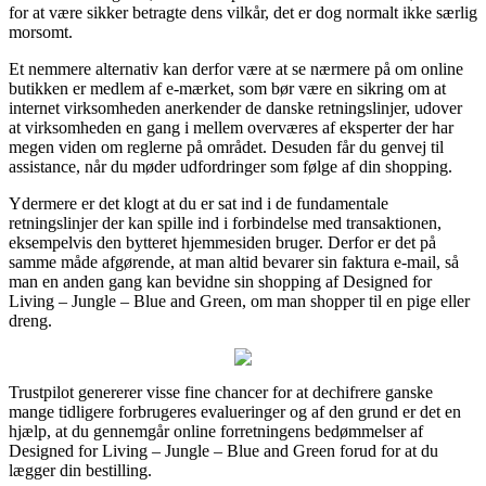
for at være sikker betragte dens vilkår, det er dog normalt ikke særlig
morsomt.
Et nemmere alternativ kan derfor være at se nærmere på om online
butikken er medlem af e-mærket, som bør være en sikring om at
internet virksomheden anerkender de danske retningslinjer, udover
at virksomheden en gang i mellem overværes af eksperter der har
megen viden om reglerne på området. Desuden får du genvej til
assistance, når du møder udfordringer som følge af din shopping.
Ydermere er det klogt at du er sat ind i de fundamentale
retningslinjer der kan spille ind i forbindelse med transaktionen,
eksempelvis den bytteret hjemmesiden bruger. Derfor er det på
samme måde afgørende, at man altid bevarer sin faktura e-mail, så
man en anden gang kan bevidne sin shopping af Designed for
Living – Jungle – Blue and Green, om man shopper til en pige eller
dreng.
Trustpilot genererer visse fine chancer for at dechifrere ganske
mange tidligere forbrugeres evalueringer og af den grund er det en
hjælp, at du gennemgår online forretningens bedømmelser af
Designed for Living – Jungle – Blue and Green forud for at du
lægger din bestilling.