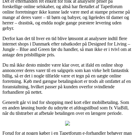
Det er efterhånden ret enkelt for folk at analysere priser på
forskellige online selskaber, og altså har flertallet af Tapetforum
online forretninger ikke kunne lade være med at stampe priserne på
mange af deres varer – til børn og babyer, og ligeledes til damer og
herrer – drastisk, og endda nogle gange præstere levering uden
gebyr.
Derfor kan det til hver en tid blive lønsomt at analysere indtil flere
internet shops i Danmark efter rabatkoder på Designed for Living –
Jungle – Blue and Green før du handler, så man ikke er i tvivl om at
antage den prisbilligste pris.
Du må ikke desto mindre være klar over, at ifald en online shop
annoncerer deres varer til en salgspris som kan virke helt fantastisk
billig, så er det i nogle tilfælde være et tegn på en uægte online
forretning. Køb med gængse betalingskort er trods alt omfattet af en
foranstaltning, hvilket passer på kunden overfor svindlende
forhandlere på nettet.
Generelt går vi ind for shopping med kort eller mobilbetaling. Som
en anden løsning burde du udnytte et afdragstilbud som fx ViaBill,
når du tilstræber at afbetale betalingen over en længere periode.
Forud for at nogen køber i en Tapetforum e-forhandler behøver man