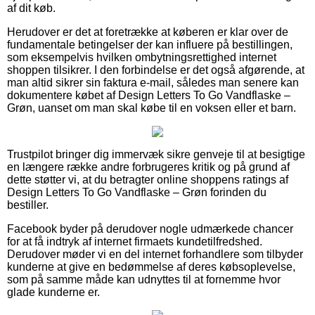
af dit køb.
Herudover er det at foretrække at køberen er klar over de
fundamentale betingelser der kan influere på bestillingen,
som eksempelvis hvilken ombytningsrettighed internet
shoppen tilsikrer. I den forbindelse er det også afgørende, at
man altid sikrer sin faktura e-mail, således man senere kan
dokumentere købet af Design Letters To Go Vandflaske –
Grøn, uanset om man skal købe til en voksen eller et barn.
Trustpilot bringer dig immervæk sikre genveje til at besigtige
en længere række andre forbrugeres kritik og på grund af
dette støtter vi, at du betragter online shoppens ratings af
Design Letters To Go Vandflaske – Grøn forinden du
bestiller.
Facebook byder på derudover nogle udmærkede chancer
for at få indtryk af internet firmaets kundetilfredshed.
Derudover møder vi en del internet forhandlere som tilbyder
kunderne at give en bedømmelse af deres købsoplevelse,
som på samme måde kan udnyttes til at fornemme hvor
glade kunderne er.