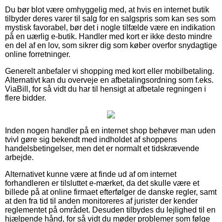
Du bør blot være omhyggelig med, at hvis en internet butik
tilbyder deres varer til salg for en salgspris som kan ses som
mystisk favorabel, bør det i nogle tilfælde være en indikation
på en uærlig e-butik. Handler med kort er ikke desto mindre
en del af en lov, som sikrer dig som køber overfor snydagtige
online forretninger.
Generelt anbefaler vi shopping med kort eller mobilbetaling.
Alternativt kan du overveje en afbetalingsordning som f.eks.
ViaBill, for så vidt du har til hensigt at afbetale regningen i
flere bidder.
Inden nogen handler på en internet shop behøver man uden
tvivl gøre sig bekendt med indholdet af shoppens
handelsbetingelser, men det er normalt et tidskrævende
arbejde.
Alternativet kunne være at finde ud af om internet
forhandleren er tilsluttet e-mærket, da det skulle være et
billede på at online firmaet efterfølger de danske regler, samt
at den fra tid til anden monitoreres af jurister der kender
reglementet på området. Desuden tilbydes du lejlighed til en
hjælpende hånd, for så vidt du møder problemer som følge