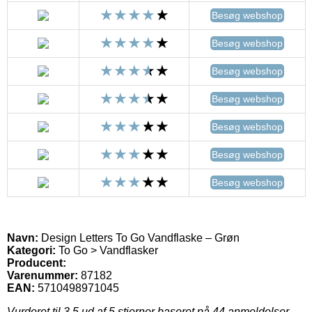
Besøg webshop
Besøg webshop
Besøg webshop
Besøg webshop
Besøg webshop
Besøg webshop
Besøg webshop
Navn:
Design Letters To Go Vandflaske – Grøn
Kategori:
To Go > Vandflasker
Producent:
Varenummer:
87182
EAN:
5710498971045
Vurderet til
3.5
ud af 5 stjerner baseret på
44
anmeldelser