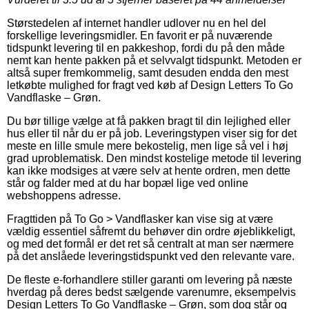
Størstedelen af internet handler udlover nu en hel del
forskellige leveringsmidler. En favorit er på nuværende
tidspunkt levering til en pakkeshop, fordi du på den måde
nemt kan hente pakken på et selvvalgt tidspunkt. Metoden er
altså super fremkommelig, samt desuden endda den mest
letkøbte mulighed for fragt ved køb af Design Letters To Go
Vandflaske – Grøn.
Du bør tillige vælge at få pakken bragt til din lejlighed eller
hus eller til når du er på job. Leveringstypen viser sig for det
meste en lille smule mere bekostelig, men lige så vel i høj
grad uproblematisk. Den mindst kostelige metode til levering
kan ikke modsiges at være selv at hente ordren, men dette
står og falder med at du har bopæl lige ved online
webshoppens adresse.
Fragttiden på To Go > Vandflasker kan vise sig at være
vældig essentiel såfremt du behøver din ordre øjeblikkeligt,
og med det formål er det ret så centralt at man ser nærmere
på det anslåede leveringstidspunkt ved den relevante vare.
De fleste e-forhandlere stiller garanti om levering på næste
hverdag på deres bedst sælgende varenumre, eksempelvis
Design Letters To Go Vandflaske – Grøn, som dog står og