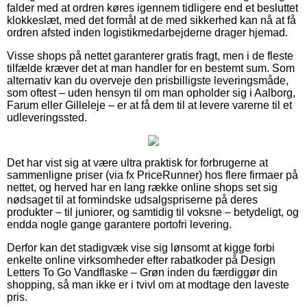
falder med at ordren køres igennem tidligere end et besluttet
klokkeslæt, med det formål at de med sikkerhed kan nå at få
ordren afsted inden logistikmedarbejderne drager hjemad.
Visse shops på nettet garanterer gratis fragt, men i de fleste
tilfælde kræver det at man handler for en bestemt sum. Som
alternativ kan du overveje den prisbilligste leveringsmåde,
som oftest – uden hensyn til om man opholder sig i Aalborg,
Farum eller Gilleleje – er at få dem til at levere varerne til et
udleveringssted.
Det har vist sig at være ultra praktisk for forbrugerne at
sammenligne priser (via fx PriceRunner) hos flere firmaer på
nettet, og herved har en lang række online shops set sig
nødsaget til at formindske udsalgspriserne på deres
produkter – til juniorer, og samtidig til voksne – betydeligt, og
endda nogle gange garantere portofri levering.
Derfor kan det stadigvæk vise sig lønsomt at kigge forbi
enkelte online virksomheder efter rabatkoder på Design
Letters To Go Vandflaske – Grøn inden du færdiggør din
shopping, så man ikke er i tvivl om at modtage den laveste
pris.