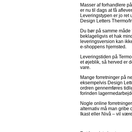
Masser af forhandlere på 
er nu til dags at få afle
Leveringstypen er jo ret
Design Letters Thermo/
Du bør på samme måde tænk
beklageligvis et hak min
leveringsversion kan ikk
e-shoppens hjemsted.
Leveringstiden på Termok
et øjeblik, så herved er 
vare.
Mange forretninger på ne
eksempelvis Design Lett
ordren gennemføres tidlig
forinden lagermedarbejd
Nogle online forretninger
alternativ må man gribe 
Ikast eller Nivå – vil vær