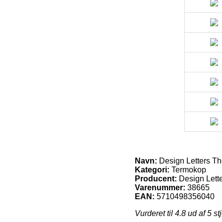
Navn:
Design Letters T
Kategori:
Termokop
Producent:
Design Lett
Varenummer:
38665
EAN:
5710498356040
Vurderet til
4.8
ud af 5 st