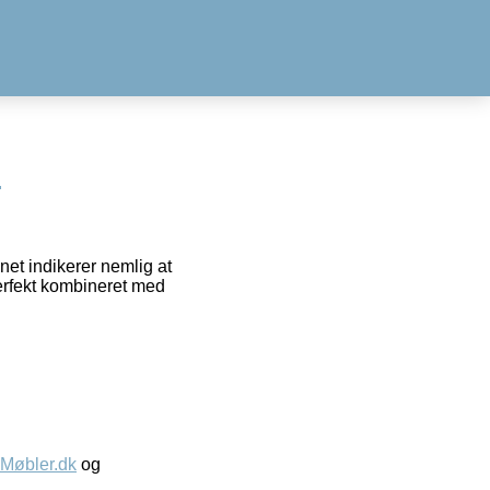
s
net indikerer nemlig at
erfekt kombineret med
øbler.dk
og