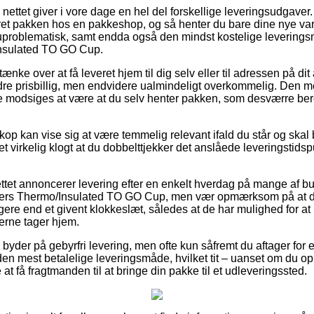
nettet giver i vore dage en hel del forskellige leveringsudgave
veret pakken hos en pakkeshop, og så henter du bare dine nye var
 uproblematisk, samt endda også den mindst kostelige levering
Insulated TO GO Cup.
e over at få leveret hjem til dig selv eller til adressen på dit
dre prisbillig, men endvidere ualmindeligt overkommelig. Den m
e modsiges at være at du selv henter pakken, som desværre ber
op kan vise sig at være temmelig relevant ifald du står og skal
det virkelig klogt at du dobbelttjekker det anslåede leveringsti
ttet annoncerer levering efter en enkelt hverdag på mange af bu
ers Thermo/Insulated TO GO Cup, men vær opmærksom på at det
ere end et givent klokkeslæt, således at de har mulighed for at 
erne tager hjem.
 byder på gebyrfri levering, men ofte kun såfremt du aftager for
den mest betalelige leveringsmåde, hvilket tit – uanset om du op
e at få fragtmanden til at bringe din pakke til et udleveringssted.