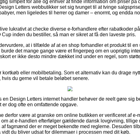
igtig simpelt for alle og enhver at finde information om priser på 
Design Letters webbutikker set sig tvunget til at tvinge salgspri
 babyer, men ligeledes til herrer og damer – enormt, og endda no
ve lukrativt at checke diverse e-forhandlere efter rabatkoder p
p inden du bestiller, så man er sikret at få den laveste pris.
dervurdere, at i tilfælde af at en shop forhandler et produkt til 
 så burde det mange gange være et fingerpeg om en uoprigtig inter
skort er ikke desto mindre dækket ind under en regel, som støtte
for kortkøb eller mobilbetaling. Som et alternativ kan du drage ny
 hvis du gerne vil betale beløbet senere.
s en Design Letters internet handler behøver de reelt gøre sig 
et er dog ofte en omfattende opgave.
nne derfor være at granske om online butikken er verificeret af e-
l om at e-handlen efterfølger gældende dansk lovgivning, tillig
s af fagmænd der er meget bekendte med reglerne. Desuden tilb
 vidt du bliver udsat for dilemmaer i processen med dit køb.