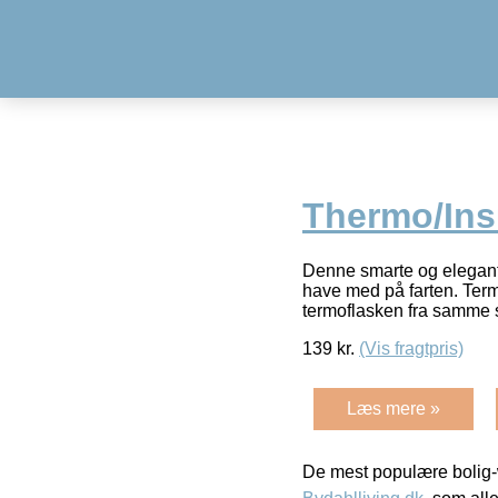
Thermo/Ins
Denne smarte og elegante
have med på farten. Term
termoflasken fra samme 
139
kr.
(Vis fragtpris)
Læs mere »
De mest populære bolig-