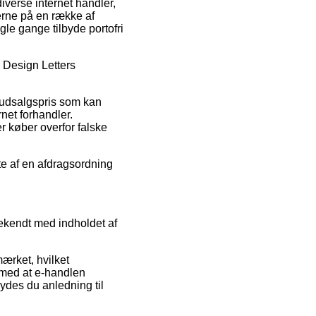
diverse internet handler,
serne på en række af
gle gange tilbyde portofri
å Design Letters
en udsalgspris som kan
net forhandler.
r køber overfor falske
tte af en afdragsordning
bekendt med indholdet af
mærket, hvilket
e med at e-handlen
ydes du anledning til