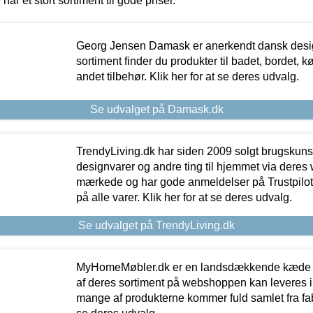
 har et stort sortiment til gode priser.
Georg Jensen Damask er anerkendt dansk desig
sortiment finder du produkter til badet, bordet, 
andet tilbehør. Klik her for at se deres udvalg.
Se udvalget på Damask.dk
TrendyLiving.dk har siden 2009 solgt brugskunst, 
designvarer og andre ting til hjemmet via deres
mærkede og har gode anmeldelser på Trustpilot,
på alle varer. Klik her for at se deres udvalg.
Se udvalget på TrendyLiving.dk
MyHomeMøbler.dk er en landsdækkende kæde m
af deres sortiment på webshoppen kan leveres i
mange af produkterne kommer fuld samlet fra fabr