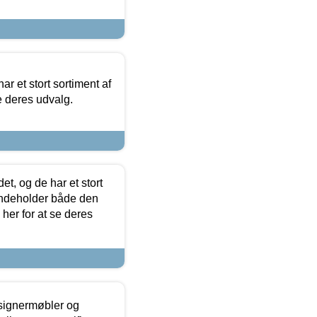
ar et stort sortiment af
e deres udvalg.
t, og de har et stort
 indeholder både den
 her for at se deres
esignermøbler og