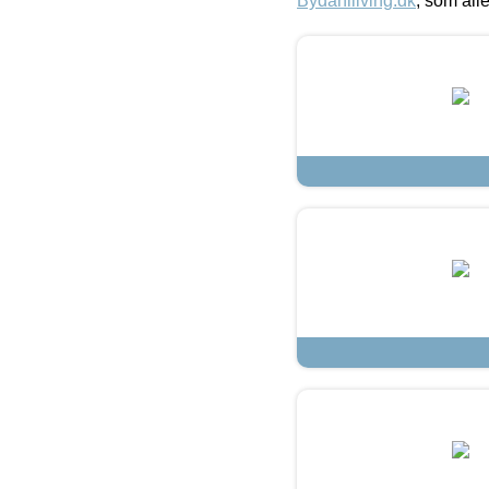
Bydahlliving.dk
, som alle