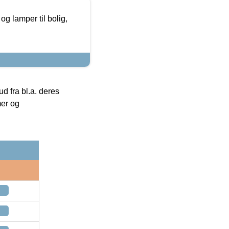
g lamper til bolig,
 fra bl.a. deres
mer og