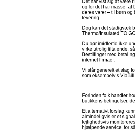
Det har vist sig at være r
og for det har masser af 
deres varer – til børn og
levering.
Dog kan det stadigvæk bli
Thermo/Insulated TO GO Cu
Du bør imidlertid ikke un
virke utrolig tiltalende,
Bestillinger med betaling
internet firmaer.
Vi slår generelt et slag 
som eksempelvis ViaBill,
Forinden folk handler ho
butikkens betingelser, d
Et alternativt forslag ku
almindeligvis er et signa
lejlighedsvis monitorere
hjælpende service, for så