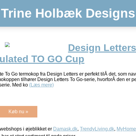
Trine Holbæk Designs
Design Letter
ulated TO GO Cup
 To Go termokop fra Design Letters er perfekt tilÂ det, som nav
okoppen tilhører Design Letters To Go-serie, hvorforÂ den er p
serie. Med ko
(Læs mere)
Køb nu »
webshops i øjeblikket er
Damask.dk
,
TrendyLiving.dk
,
MyHomeM