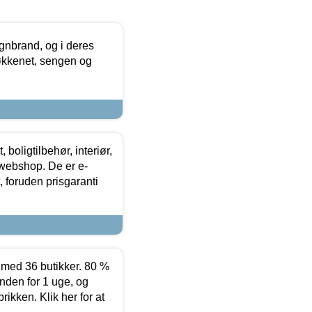
nbrand, og i deres
køkkenet, sengen og
boligtilbehør, interiør,
 webshop. De er e-
 foruden prisgaranti
ed 36 butikker. 80 %
nden for 1 uge, og
ikken. Klik her for at