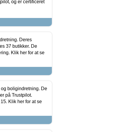
lot, og er certificeret
ndretning. Deres
s 37 butikker. De
ing. Klik her for at se
 og boligindretning. De
r på Trustpilot.
5. Klik her for at se