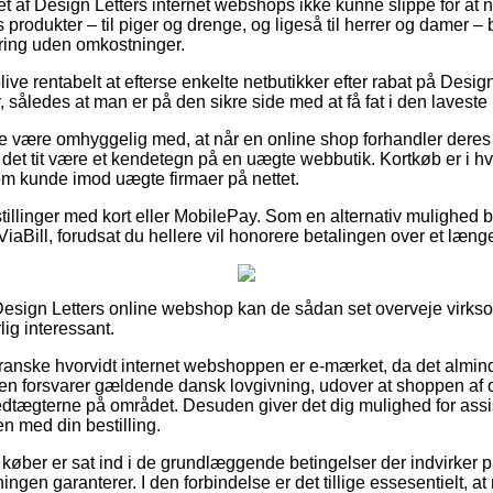
let af Design Letters internet webshops ikke kunne slippe for at
produkter – til piger og drenge, og ligeså til herrer og damer –
ring uden omkostninger.
ve rentabelt at efterse enkelte netbutikker efter rabat på Desig
 således at man er på den sikre side med at få fat i den laveste 
e være omhyggelig med, at når en online shop forhandler deres v
det tit være et kendetegn på en uægte webbutik. Kortkøb er i hv
om kunde imod uægte firmaer på nettet.
tillinger med kort eller MobilePay. Som en alternativ mulighed 
 ViaBill, forudsat du hellere vil honorere betalingen over et læng
Design Letters online webshop kan de sådan set overveje virks
lig interessant.
ranske hvorvidt internet webshoppen er e-mærket, da det alminde
n forsvarer gældende dansk lovgivning, udover at shoppen af og t
edtægterne på området. Desuden giver det dig mulighed for assi
en med din bestilling.
at køber er sat ind i de grundlæggende betingelser der indvirker p
etningen garanterer. I den forbindelse er det tillige essesentielt,