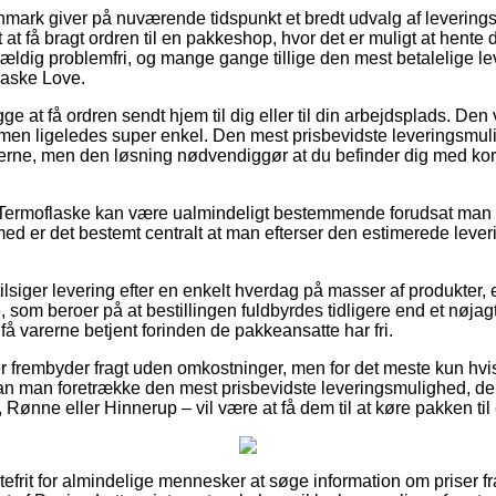
mark giver på nuværende tidspunkt et bredt udvalg af levering
at få bragt ordren til en pakkeshop, hvor det er muligt at hente di
 vældig problemfri, og mange gange tillige den mest betalelige 
laske Love.
e at få ordren sendt hjem til dig eller til din arbejdsplads. Den 
, men ligeledes super enkel. Den mest prisbevidste leveringsmu
erne, men den løsning nødvendiggør at du befinder dig med kort 
 Termoflaske kan være ualmindeligt bestemmende forudsat man 
emed er det bestemt centralt at man efterser den estimerede leve
tilsiger levering efter en enkelt hverdag på masser af produkter
 som beroer på at bestillingen fuldbyrdes tidligere end et nøjagt
å varerne betjent forinden de pakkeansatte har fri.
er frembyder fragt uden omkostninger, men for det meste kun hvi
n man foretrække den mest prisbevidste leveringsmulighed, de
 Rønne eller Hinnerup – vil være at få dem til at køre pakken til
rtefrit for almindelige mennesker at søge information om priser fr