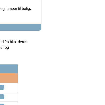
g lamper til bolig,
 fra bl.a. deres
mer og