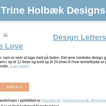
Trine Holbæk Designs
Design Letter
e Love
ke, som er nem at tage med på farten. Det rene nordiske design gør
m i op til 12 timer og kold op til 24 timer.Â Hver termoflaske er
Smile,
(Læs mere)
Køb nu »
webshops i øjeblikket er
Damask.dk
,
TrendyLiving.dk
,
MyHomeM