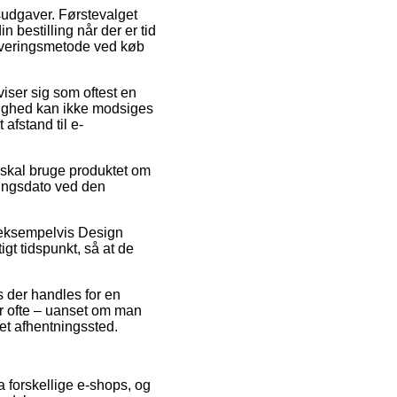
sudgaver. Førstevalget
n bestilling når der er tid
leveringsmetode ved køb
viser sig som oftest en
lighed kan ikke modsiges
afstand til e-
skal bruge produktet om
ringsdato ved den
, eksempelvis Design
igt tidspunkt, så at de
s der handles for en
r ofte – uanset om man
 et afhentningssted.
a forskellige e-shops, og