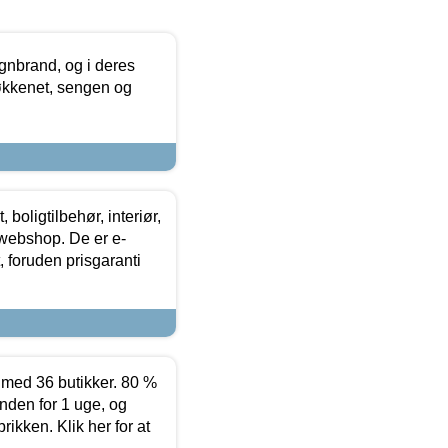
nbrand, og i deres
køkkenet, sengen og
boligtilbehør, interiør,
 webshop. De er e-
 foruden prisgaranti
ed 36 butikker. 80 %
nden for 1 uge, og
ikken. Klik her for at