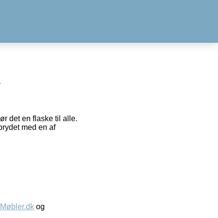
s
 det en flaske til alle.
 prydet med en af
øbler.dk
og