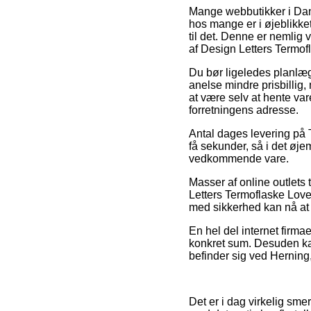
Mange webbutikker i Dan
hos mange er i øjeblikket 
til det. Denne er nemlig
af Design Letters Termof
Du bør ligeledes planlægg
anelse mindre prisbillig
at være selv at hente var
forretningens adresse.
Antal dages levering på
få sekunder, så i det øj
vedkommende vare.
Masser af online outlets 
Letters Termoflaske Love,
med sikkerhed kan nå at f
En hel del internet firma
konkret sum. Desuden ka
befinder sig ved Herning,
Det er i dag virkelig sme