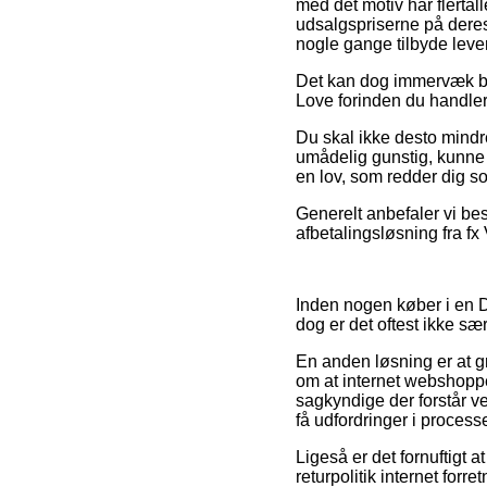
med det motiv har flertal
udsalgspriserne på deres 
nogle gange tilbyde leve
Det kan dog immervæk bli
Love forinden du handler,
Du skal ikke desto mindr
umådelig gunstig, kunne 
en lov, som redder dig s
Generelt anbefaler vi bes
afbetalingsløsning fra fx
Inden nogen køber i en 
dog er det oftest ikke sær
En anden løsning er at g
om at internet webshoppe
sagkyndige der forstår v
få udfordringer i process
Ligeså er det fornuftigt 
returpolitik internet forr