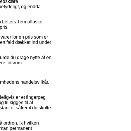
 nedskære
 betydeligt, og endda
n Letters Termoflaske
pris.
arer for en pris som er
ert fald dækket ind under
burde du drage nytte af en
ere tidsrum.
omhedens handelsvilkår,
ligvis er et fingerpeg
il kigges til af
stance, såfremt du skulle
å ordren, fx hvilken
 at man permanent