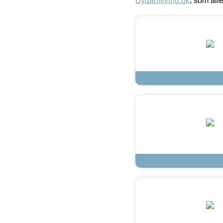
Bydahlliving.dk
, som alle