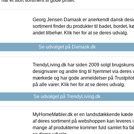
 har et stort sortiment til gode priser.
Georg Jensen Damask er anerkendt dansk desig
sortiment finder du produkter til badet, bordet, 
andet tilbehør. Klik her for at se deres udvalg.
Se udvalget på Damask.dk
TrendyLiving.dk har siden 2009 solgt brugskunst, 
designvarer og andre ting til hjemmet via deres
mærkede og har gode anmeldelser på Trustpilot,
på alle varer. Klik her for at se deres udvalg.
Se udvalget på TrendyLiving.dk
MyHomeMøbler.dk er en landsdækkende kæde m
af deres sortiment på webshoppen kan leveres i
mange af produkterne kommer fuld samlet fra fabr