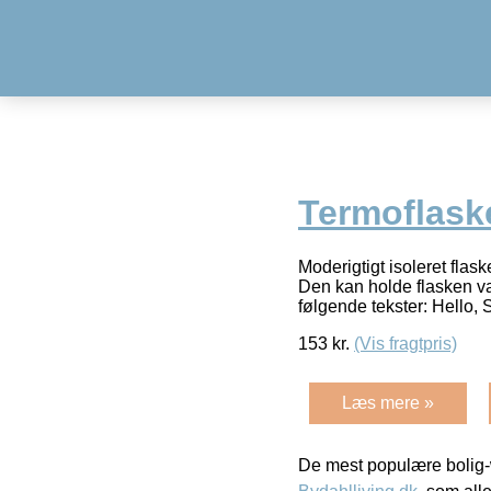
Termoflask
Moderigtigt isoleret flas
Den kan holde flasken var
følgende tekster: Hello, 
153
kr.
(Vis fragtpris)
Læs mere »
De mest populære bolig-