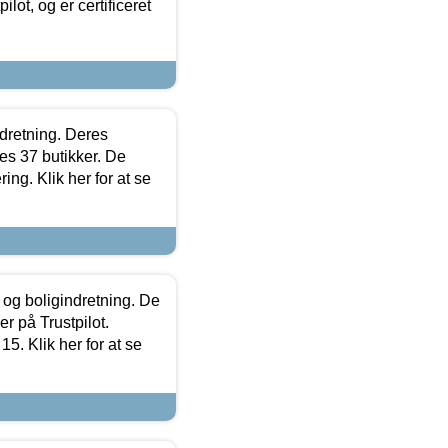
lot, og er certificeret
ndretning. Deres
s 37 butikker. De
ing. Klik her for at se
 og boligindretning. De
r på Trustpilot.
5. Klik her for at se