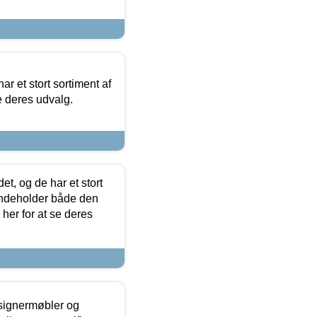
ar et stort sortiment af
e deres udvalg.
t, og de har et stort
 indeholder både den
 her for at se deres
esignermøbler og