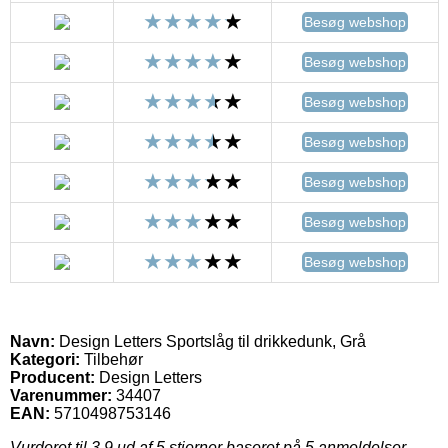
Besøg webshop
Besøg webshop
Besøg webshop
Besøg webshop
Besøg webshop
Besøg webshop
Besøg webshop
Navn:
Design Letters Sportslåg til drikkedunk, Grå
Kategori:
Tilbehør
Producent:
Design Letters
Varenummer:
34407
EAN:
5710498753146
Vurderet til
3.9
ud af 5 stjerner baseret på
5
anmeldelser