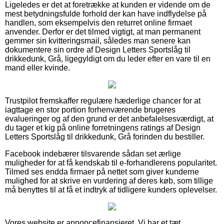
Ligeledes er det at foretrække at kunden er vidende om de
mest betydningsfulde forhold der kan have indflydelse på
handlen, som eksempelvis den returret online firmaet
anvender. Derfor er det tilmed vigtigt, at man permanent
gemmer sin kvitteringsmail, således man senere kan
dokumentere sin ordre af Design Letters Sportslåg til
drikkedunk, Grå, ligegyldigt om du leder efter en vare til en
mand eller kvinde.
Trustpilot fremskaffer regulære hæderlige chancer for at
iagttage en stor portion forhenværende brugeres
evalueringer og af den grund er det anbefalelsesværdigt, at
du tager et kig på online forretningens ratings af Design
Letters Sportslåg til drikkedunk, Grå forinden du bestiller.
Facebook indebærer tilsvarende sådan set ærlige
muligheder for at få kendskab til e-forhandlerens popularitet.
Tilmed ses endda firmaer på nettet som giver kunderne
mulighed for at skrive en vurdering af deres køb, som tillige
må benyttes til at få et indtryk af tidligere kunders oplevelser.
Vores website er annoncefinansieret. Vi har et tæt