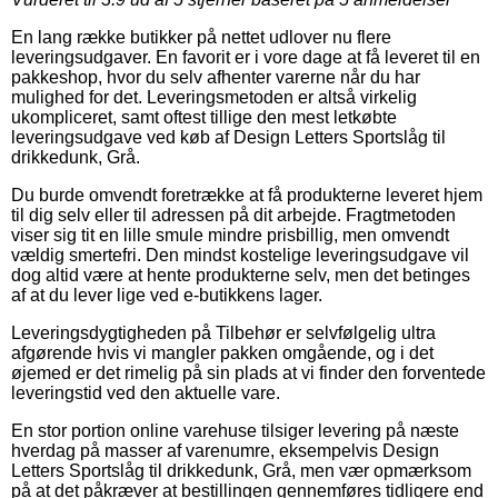
En lang række butikker på nettet udlover nu flere
leveringsudgaver. En favorit er i vore dage at få leveret til en
pakkeshop, hvor du selv afhenter varerne når du har
mulighed for det. Leveringsmetoden er altså virkelig
ukompliceret, samt oftest tillige den mest letkøbte
leveringsudgave ved køb af Design Letters Sportslåg til
drikkedunk, Grå.
Du burde omvendt foretrække at få produkterne leveret hjem
til dig selv eller til adressen på dit arbejde. Fragtmetoden
viser sig tit en lille smule mindre prisbillig, men omvendt
vældig smertefri. Den mindst kostelige leveringsudgave vil
dog altid være at hente produkterne selv, men det betinges
af at du lever lige ved e-butikkens lager.
Leveringsdygtigheden på Tilbehør er selvfølgelig ultra
afgørende hvis vi mangler pakken omgående, og i det
øjemed er det rimelig på sin plads at vi finder den forventede
leveringstid ved den aktuelle vare.
En stor portion online varehuse tilsiger levering på næste
hverdag på masser af varenumre, eksempelvis Design
Letters Sportslåg til drikkedunk, Grå, men vær opmærksom
på at det påkræver at bestillingen gennemføres tidligere end