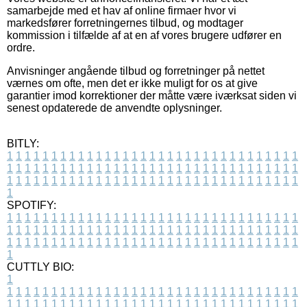
samarbejde med et hav af online firmaer hvor vi
markedsfører forretningernes tilbud, og modtager
kommission i tilfælde af at en af vores brugere udfører en
ordre.
Anvisninger angående tilbud og forretninger på nettet
værnes om ofte, men det er ikke muligt for os at give
garantier imod korrektioner der måtte være iværksat siden vi
senest opdaterede de anvendte oplysninger.
BITLY:
1
1
1
1
1
1
1
1
1
1
1
1
1
1
1
1
1
1
1
1
1
1
1
1
1
1
1
1
1
1
1
1
1
1
1
1
1
1
1
1
1
1
1
1
1
1
1
1
1
1
1
1
1
1
1
1
1
1
1
1
1
1
1
1
1
1
1
1
1
1
1
1
1
1
1
1
1
1
1
1
1
1
1
1
1
1
1
1
1
1
1
1
1
1
1
1
1
1
1
1
SPOTIFY:
1
1
1
1
1
1
1
1
1
1
1
1
1
1
1
1
1
1
1
1
1
1
1
1
1
1
1
1
1
1
1
1
1
1
1
1
1
1
1
1
1
1
1
1
1
1
1
1
1
1
1
1
1
1
1
1
1
1
1
1
1
1
1
1
1
1
1
1
1
1
1
1
1
1
1
1
1
1
1
1
1
1
1
1
1
1
1
1
1
1
1
1
1
1
1
1
1
1
1
1
CUTTLY BIO:
1
1
1
1
1
1
1
1
1
1
1
1
1
1
1
1
1
1
1
1
1
1
1
1
1
1
1
1
1
1
1
1
1
1
1
1
1
1
1
1
1
1
1
1
1
1
1
1
1
1
1
1
1
1
1
1
1
1
1
1
1
1
1
1
1
1
1