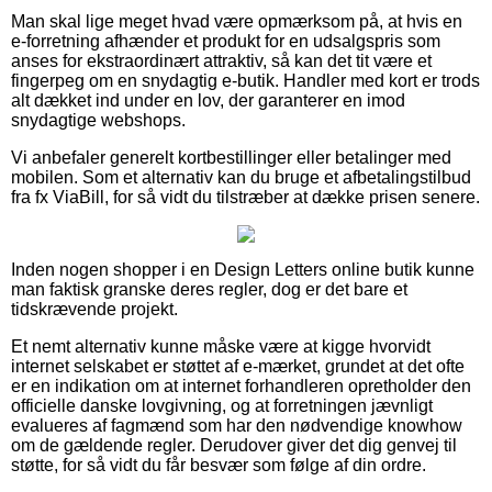
Man skal lige meget hvad være opmærksom på, at hvis en
e-forretning afhænder et produkt for en udsalgspris som
anses for ekstraordinært attraktiv, så kan det tit være et
fingerpeg om en snydagtig e-butik. Handler med kort er trods
alt dækket ind under en lov, der garanterer en imod
snydagtige webshops.
Vi anbefaler generelt kortbestillinger eller betalinger med
mobilen. Som et alternativ kan du bruge et afbetalingstilbud
fra fx ViaBill, for så vidt du tilstræber at dække prisen senere.
Inden nogen shopper i en Design Letters online butik kunne
man faktisk granske deres regler, dog er det bare et
tidskrævende projekt.
Et nemt alternativ kunne måske være at kigge hvorvidt
internet selskabet er støttet af e-mærket, grundet at det ofte
er en indikation om at internet forhandleren opretholder den
officielle danske lovgivning, og at forretningen jævnligt
evalueres af fagmænd som har den nødvendige knowhow
om de gældende regler. Derudover giver det dig genvej til
støtte, for så vidt du får besvær som følge af din ordre.