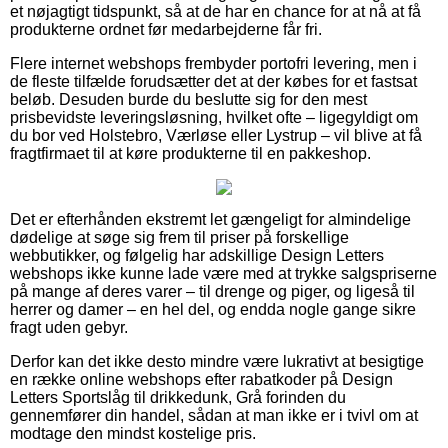
et nøjagtigt tidspunkt, så at de har en chance for at nå at få
produkterne ordnet før medarbejderne får fri.
Flere internet webshops frembyder portofri levering, men i
de fleste tilfælde forudsætter det at der købes for et fastsat
beløb. Desuden burde du beslutte sig for den mest
prisbevidste leveringsløsning, hvilket ofte – ligegyldigt om
du bor ved Holstebro, Værløse eller Lystrup – vil blive at få
fragtfirmaet til at køre produkterne til en pakkeshop.
Det er efterhånden ekstremt let gængeligt for almindelige
dødelige at søge sig frem til priser på forskellige
webbutikker, og følgelig har adskillige Design Letters
webshops ikke kunne lade være med at trykke salgspriserne
på mange af deres varer – til drenge og piger, og ligeså til
herrer og damer – en hel del, og endda nogle gange sikre
fragt uden gebyr.
Derfor kan det ikke desto mindre være lukrativt at besigtige
en række online webshops efter rabatkoder på Design
Letters Sportslåg til drikkedunk, Grå forinden du
gennemfører din handel, sådan at man ikke er i tvivl om at
modtage den mindst kostelige pris.