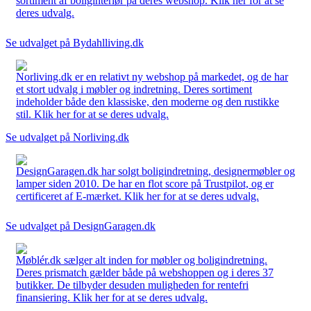
sortiment af boliginteriør på deres webshop. Klik her for at se
deres udvalg.
Se udvalget på Bydahlliving.dk
Norliving.dk er en relativt ny webshop på markedet, og de har
et stort udvalg i møbler og indretning. Deres sortiment
indeholder både den klassiske, den moderne og den rustikke
stil. Klik her for at se deres udvalg.
Se udvalget på Norliving.dk
DesignGaragen.dk har solgt boligindretning, designermøbler og
lamper siden 2010. De har en flot score på Trustpilot, og er
certificeret af E-mærket. Klik her for at se deres udvalg.
Se udvalget på DesignGaragen.dk
Møblér.dk sælger alt inden for møbler og boligindretning.
Deres prismatch gælder både på webshoppen og i deres 37
butikker. De tilbyder desuden muligheden for rentefri
finansiering. Klik her for at se deres udvalg.