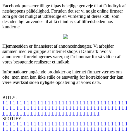
Facebook præsterer tillige tilpas belejlige genveje til at få indtryk af
netshoppens pålidelighed. Foruden det ser vi nogle online firmaer
som gør det muligt at udfærdige en vurdering af deres køb, som
desuden bør anvendes til at få et indtryk af tilfredsheden hos
kunderne.
Hjemmesiden er finansieret af annonceindtægter. Vi arbejder
sammen med en gruppe af internet shops i Danmark hvor vi
annoncerer forretningernes varer, og får honorar for så vidt en af
vores besøgende realiserer et indkøb.
Informationer angående produkter og internet firmaer værnes om
ofte, men man kan ikke stille os ansvarlig for korrektioner der kan
være iværksat siden nyligste opdatering af vores data.
BITLY:
1
1
1
1
1
1
1
1
1
1
1
1
1
1
1
1
1
1
1
1
1
1
1
1
1
1
1
1
1
1
1
1
1
1
1
1
1
1
1
1
1
1
1
1
1
1
1
1
1
1
1
1
1
1
1
1
1
1
1
1
1
1
1
1
1
1
1
1
1
1
1
1
1
1
1
1
1
1
1
1
1
1
1
1
1
1
1
1
1
1
1
1
1
1
1
1
1
1
1
1
SPOTIFY:
1
1
1
1
1
1
1
1
1
1
1
1
1
1
1
1
1
1
1
1
1
1
1
1
1
1
1
1
1
1
1
1
1
1
1
1
1
1
1
1
1
1
1
1
1
1
1
1
1
1
1
1
1
1
1
1
1
1
1
1
1
1
1
1
1
1
1
1
1
1
1
1