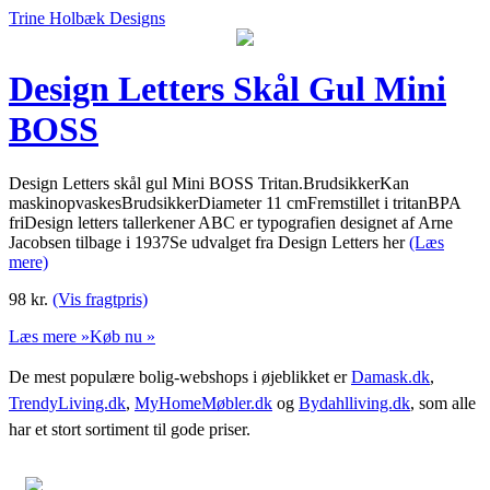
Trine Holbæk Designs
Design Letters Skål Gul Mini
BOSS
Design Letters skål gul Mini BOSS Tritan.BrudsikkerKan
maskinopvaskesBrudsikkerDiameter 11 cmFremstillet i tritanBPA
friDesign letters tallerkener ABC er typografien designet af Arne
Jacobsen tilbage i 1937Se udvalget fra Design Letters her
(Læs
mere)
98
kr.
(Vis fragtpris)
Læs mere »
Køb nu »
De mest populære bolig-webshops i øjeblikket er
Damask.dk
,
TrendyLiving.dk
,
MyHomeMøbler.dk
og
Bydahlliving.dk
, som alle
har et stort sortiment til gode priser.