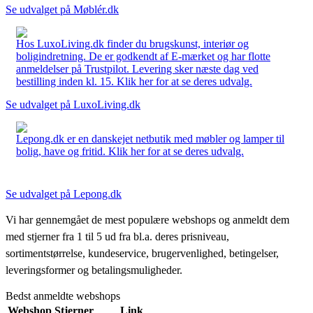
Se udvalget på Møblér.dk
Hos LuxoLiving.dk finder du brugskunst, interiør og
boligindretning. De er godkendt af E-mærket og har flotte
anmeldelser på Trustpilot. Levering sker næste dag ved
bestilling inden kl. 15. Klik her for at se deres udvalg.
Se udvalget på LuxoLiving.dk
Lepong.dk er en danskejet netbutik med møbler og lamper til
bolig, have og fritid. Klik her for at se deres udvalg.
Se udvalget på Lepong.dk
Vi har gennemgået de mest populære webshops og anmeldt dem
med stjerner fra 1 til 5 ud fra bl.a. deres prisniveau,
sortimentstørrelse, kundeservice, brugervenlighed, betingelser,
leveringsformer og betalingsmuligheder.
Bedst anmeldte webshops
Webshop
Stjerner
Link