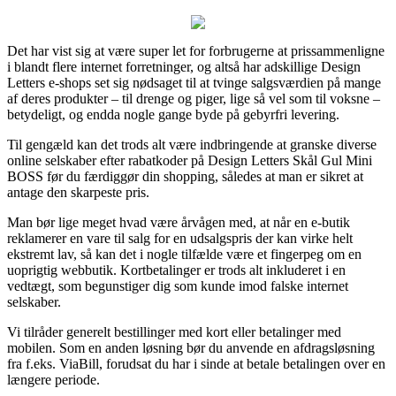
Det har vist sig at være super let for forbrugerne at prissammenligne
i blandt flere internet forretninger, og altså har adskillige Design
Letters e-shops set sig nødsaget til at tvinge salgsværdien på mange
af deres produkter – til drenge og piger, lige så vel som til voksne –
betydeligt, og endda nogle gange byde på gebyrfri levering.
Til gengæld kan det trods alt være indbringende at granske diverse
online selskaber efter rabatkoder på Design Letters Skål Gul Mini
BOSS før du færdiggør din shopping, således at man er sikret at
antage den skarpeste pris.
Man bør lige meget hvad være årvågen med, at når en e-butik
reklamerer en vare til salg for en udsalgspris der kan virke helt
ekstremt lav, så kan det i nogle tilfælde være et fingerpeg om en
uoprigtig webbutik. Kortbetalinger er trods alt inkluderet i en
vedtægt, som begunstiger dig som kunde imod falske internet
selskaber.
Vi tilråder generelt bestillinger med kort eller betalinger med
mobilen. Som en anden løsning bør du anvende en afdragsløsning
fra f.eks. ViaBill, forudsat du har i sinde at betale betalingen over en
længere periode.