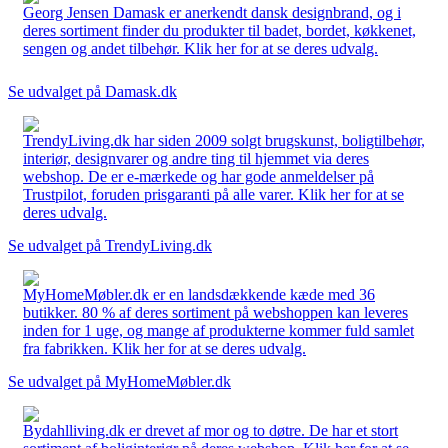
Georg Jensen Damask er anerkendt dansk designbrand, og i
deres sortiment finder du produkter til badet, bordet, køkkenet,
sengen og andet tilbehør. Klik her for at se deres udvalg.
Se udvalget på Damask.dk
TrendyLiving.dk har siden 2009 solgt brugskunst, boligtilbehør,
interiør, designvarer og andre ting til hjemmet via deres
webshop. De er e-mærkede og har gode anmeldelser på
Trustpilot, foruden prisgaranti på alle varer. Klik her for at se
deres udvalg.
Se udvalget på TrendyLiving.dk
MyHomeMøbler.dk er en landsdækkende kæde med 36
butikker. 80 % af deres sortiment på webshoppen kan leveres
inden for 1 uge, og mange af produkterne kommer fuld samlet
fra fabrikken. Klik her for at se deres udvalg.
Se udvalget på MyHomeMøbler.dk
Bydahlliving.dk er drevet af mor og to døtre. De har et stort