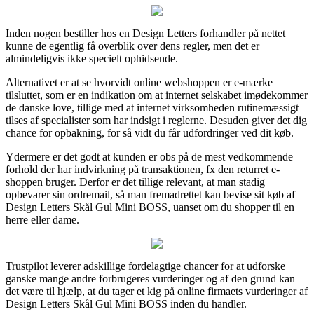
Inden nogen bestiller hos en Design Letters forhandler på nettet
kunne de egentlig få overblik over dens regler, men det er
almindeligvis ikke specielt ophidsende.
Alternativet er at se hvorvidt online webshoppen er e-mærke
tilsluttet, som er en indikation om at internet selskabet imødekommer
de danske love, tillige med at internet virksomheden rutinemæssigt
tilses af specialister som har indsigt i reglerne. Desuden giver det dig
chance for opbakning, for så vidt du får udfordringer ved dit køb.
Ydermere er det godt at kunden er obs på de mest vedkommende
forhold der har indvirkning på transaktionen, fx den returret e-
shoppen bruger. Derfor er det tillige relevant, at man stadig
opbevarer sin ordremail, så man fremadrettet kan bevise sit køb af
Design Letters Skål Gul Mini BOSS, uanset om du shopper til en
herre eller dame.
Trustpilot leverer adskillige fordelagtige chancer for at udforske
ganske mange andre forbrugeres vurderinger og af den grund kan
det være til hjælp, at du tager et kig på online firmaets vurderinger af
Design Letters Skål Gul Mini BOSS inden du handler.