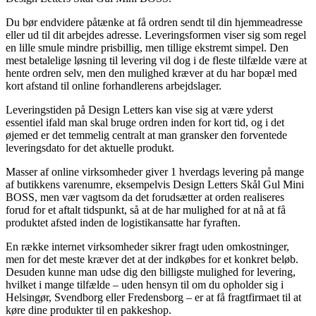
Du bør endvidere påtænke at få ordren sendt til din hjemmeadresse
eller ud til dit arbejdes adresse. Leveringsformen viser sig som regel
en lille smule mindre prisbillig, men tillige ekstremt simpel. Den
mest betalelige løsning til levering vil dog i de fleste tilfælde være at
hente ordren selv, men den mulighed kræver at du har bopæl med
kort afstand til online forhandlerens arbejdslager.
Leveringstiden på Design Letters kan vise sig at være yderst
essentiel ifald man skal bruge ordren inden for kort tid, og i det
øjemed er det temmelig centralt at man gransker den forventede
leveringsdato for det aktuelle produkt.
Masser af online virksomheder giver 1 hverdags levering på mange
af butikkens varenumre, eksempelvis Design Letters Skål Gul Mini
BOSS, men vær vagtsom da det forudsætter at orden realiseres
forud for et aftalt tidspunkt, så at de har mulighed for at nå at få
produktet afsted inden de logistikansatte har fyraften.
En række internet virksomheder sikrer fragt uden omkostninger,
men for det meste kræver det at der indkøbes for et konkret beløb.
Desuden kunne man udse dig den billigste mulighed for levering,
hvilket i mange tilfælde – uden hensyn til om du opholder sig i
Helsingør, Svendborg eller Fredensborg – er at få fragtfirmaet til at
køre dine produkter til en pakkeshop.