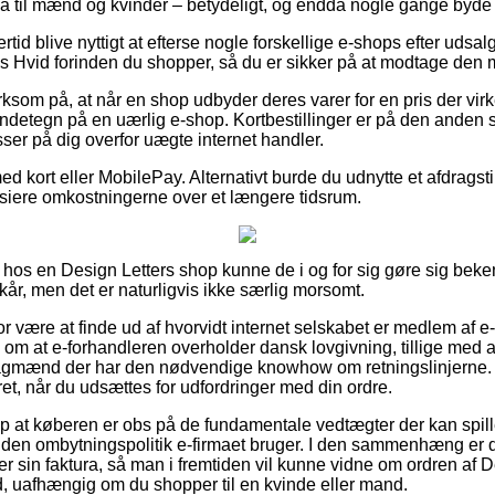
å til mænd og kvinder – betydeligt, og endda nogle gange byde p
rtid blive nyttigt at efterse nogle forskellige e-shops efter udsa
 Hvid forinden du shopper, så du er sikker på at modtage den me
om på, at når en shop udbyder deres varer for en pris der virke
endetegn på en uærlig e-shop. Kortbestillinger er på den anden
ser på dig overfor uægte internet handler.
ed kort eller MobilePay. Alternativt burde du udnytte et afdragstil
ansiere omkostningerne over et længere tidsrum.
 hos en Design Letters shop kunne de i og for sig gøre sig beke
år, men det er naturligvis ikke særlig morsomt.
for være at finde ud af hvorvidt internet selskabet er medlem af
om at e-forhandleren overholder dansk lovgivning, tillige med a
agmænd der har den nødvendige knowhow om retningslinjerne.
eret, når du udsættes for udfordringer med din ordre.
p at køberen er obs på de fundamentale vedtægter der kan spill
den ombytningspolitik e-firmaet bruger. I den sammenhæng er det
r sin faktura, så man i fremtiden vil kunne vidne om ordren af D
, uafhængig om du shopper til en kvinde eller mand.