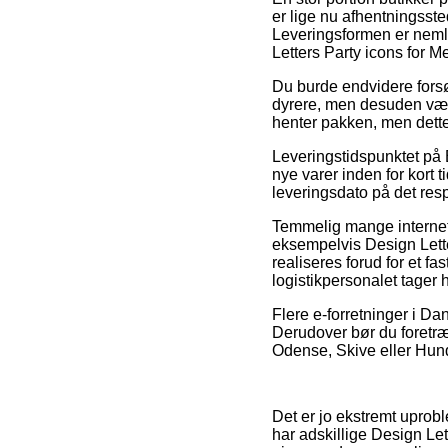
er lige nu afhentningsstede
Leveringsformen er nemlig
Letters Party icons for 
Du burde endvidere forsøge
dyrere, men desuden væld
henter pakken, men dett
Leveringstidspunktet på B
nye varer inden for kort
leveringsdato på det res
Temmelig mange internet
eksempelvis Design Lette
realiseres forud for et fa
logistikpersonalet tager 
Flere e-forretninger i Da
Derudover bør du foretræ
Odense, Skive eller Hunde
Det er jo ekstremt uprobl
har adskillige Design Let