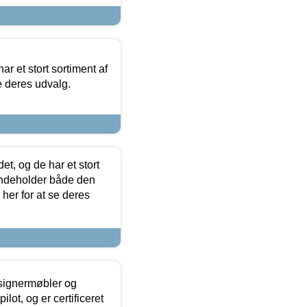
ar et stort sortiment af
e deres udvalg.
t, og de har et stort
 indeholder både den
 her for at se deres
esignermøbler og
lot, og er certificeret