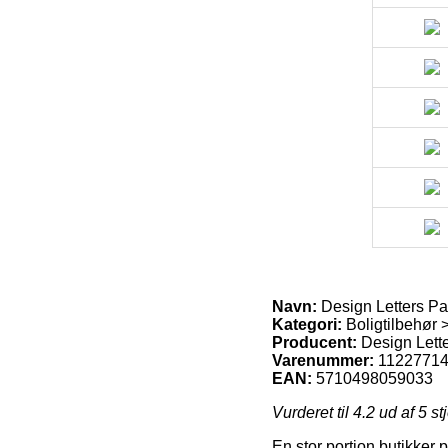
Navn:
Design Letters Pa
Kategori:
Boligtilbehør 
Producent:
Design Lett
Varenummer:
1122771
EAN:
5710498059033
Vurderet til
4.2
ud af 5 st
En stor portion butikker 