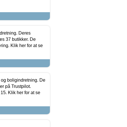
ndretning. Deres
s 37 butikker. De
ing. Klik her for at se
 og boligindretning. De
r på Trustpilot.
5. Klik her for at se