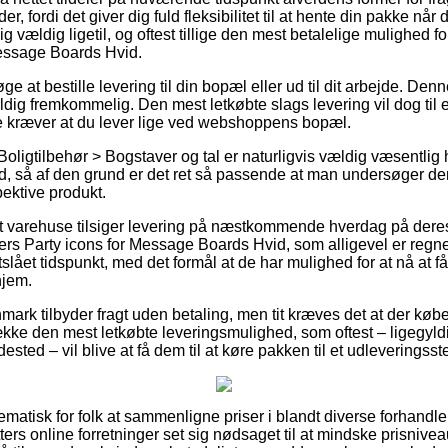
r, fordi det giver dig fuld fleksibilitet til at hente din pakke når 
 vældig ligetil, og oftest tillige den mest betalelige mulighed f
Message Boards Hvid.
 at bestille levering til din bopæl eller ud til dit arbejde. Denn
ig fremkommelig. Den mest letkøbte slags levering vil dog til e
e kræver at du lever lige ved webshoppens bopæl.
oligtilbehør > Bogstaver og tal er naturligvis vældig væsentlig h
 tid, så af den grund er det ret så passende at man undersøger d
pektive produkt.
 varehuse tilsiger levering på næstkommende hverdag på dere
rs Party icons for Message Boards Hvid, som alligevel er regnet 
stslået tidspunkt, med det formål at de har mulighed for at nå at 
hjem.
nmark tilbyder fragt uden betaling, men tit kræves det at der køb
kke den mest letkøbte leveringsmulighed, som oftest – ligegyld
sted – vil blive at få dem til at køre pakken til et udleveringsst
ematisk for folk at sammenligne priser i blandt diverse forhandle
ters online forretninger set sig nødsaget til at mindske prisnivea