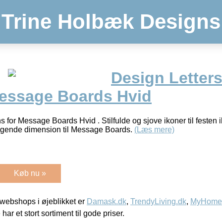
Trine Holbæk Designs
Design Letters
Message Boards Hvid
s for Message Boards Hvid . Stilfulde og sjove ikoner til festen i
 legende dimension til Message Boards.
(Læs mere)
Køb nu »
webshops i øjeblikket er
Damask.dk
,
TrendyLiving.dk
,
MyHomeM
 har et stort sortiment til gode priser.