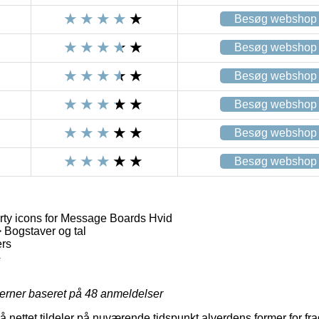
Besøg webshop
Besøg webshop
Besøg webshop
Besøg webshop
Besøg webshop
Besøg webshop
rty icons for Message Boards Hvid
> Bogstaver og tal
ers
4
jerner baseret på
48
anmeldelser
på nettet tildeler på nuværende tidspunkt alverdens former for f