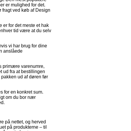
der er mulighed for det.
or fragt ved køb af Design
e er for det meste et hak
nhver tid være at du selv
vis vi har brug for dine
en anslåede
s primære varenumre,
ud fra at bestillingen
få pakken ud af døren før
es for en konkret sum.
igt om du bor nær
ed.
re på nettet, og herved
uet på produkterne – til