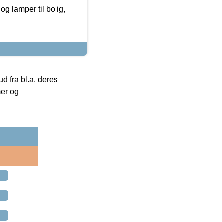
g lamper til bolig,
 fra bl.a. deres
mer og