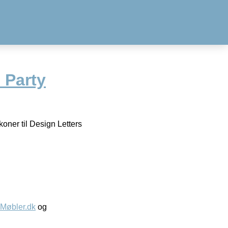
 Party
koner til Design Letters
øbler.dk
og