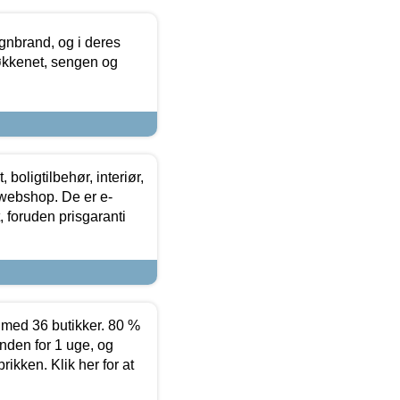
nbrand, og i deres
køkkenet, sengen og
boligtilbehør, interiør,
 webshop. De er e-
 foruden prisgaranti
ed 36 butikker. 80 %
nden for 1 uge, og
ikken. Klik her for at