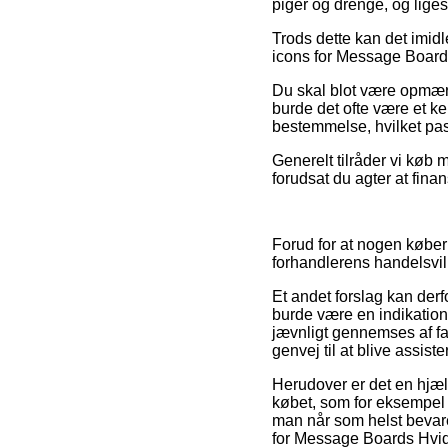
piger og drenge, og liges
Trods dette kan det imidle
icons for Message Boards
Du skal blot være opmærks
burde det ofte være et k
bestemmelse, hvilket pas
Generelt tilråder vi køb m
forudsat du agter at fin
Forud for at nogen køber
forhandlerens handelsvilk
Et andet forslag kan der
burde være en indikation 
jævnligt gennemses af f
genvej til at blive assist
Herudover er det en hjæl
købet, som for eksempel 
man når som helst bevare
for Message Boards Hvid