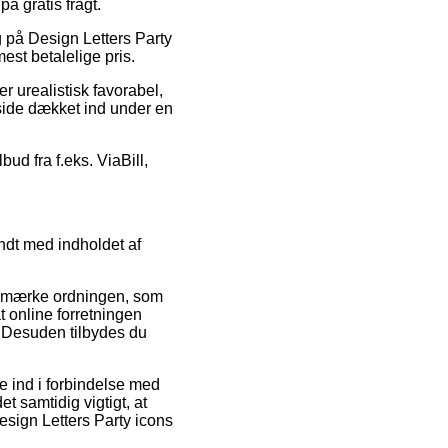
å gratis fragt.
lg på Design Letters Party
st betalelige pris.
r urealistisk favorabel,
 side dækket ind under en
bud fra f.eks. ViaBill,
ndt med indholdet af
 e-mærke ordningen, som
t online forretningen
 Desuden tilbydes du
e ind i forbindelse med
 samtidig vigtigt, at
esign Letters Party icons