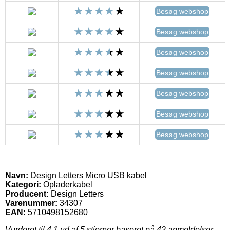
Besøg webshop
Besøg webshop
Besøg webshop
Besøg webshop
Besøg webshop
Besøg webshop
Besøg webshop
Navn:
Design Letters Micro USB kabel
Kategori:
Opladerkabel
Producent:
Design Letters
Varenummer:
34307
EAN:
5710498152680
Vurderet til
4.1
ud af 5 stjerner baseret på
42
anmeldelser