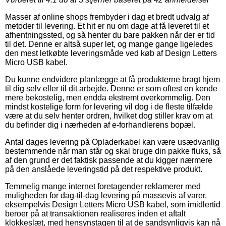
Masser af online shops frembyder i dag et bredt udvalg af
metoder til levering. Et hit er nu om dage at få leveret til et
afhentningssted, og så henter du bare pakken når der er tid
til det. Denne er altså super let, og mange gange ligeledes
den mest letkøbte leveringsmåde ved køb af Design Letters
Micro USB kabel.
Du kunne endvidere planlægge at få produkterne bragt hjem
til dig selv eller til dit arbejde. Denne er som oftest en kende
mere bekostelig, men endda ekstremt overkommelig. Den
mindst kostelige form for levering vil dog i de fleste tilfælde
være at du selv henter ordren, hvilket dog stiller krav om at
du befinder dig i nærheden af e-forhandlerens bopæl.
Antal dages levering på Opladerkabel kan være usædvanlig
bestemmende når man står og skal bruge din pakke fluks, så
af den grund er det faktisk passende at du kigger nærmere
på den anslåede leveringstid på det respektive produkt.
Temmelig mange internet foretagender reklamerer med
muligheden for dag-til-dag levering på massevis af varer,
eksempelvis Design Letters Micro USB kabel, som imidlertid
beroer på at transaktionen realiseres inden et aftalt
klokkeslæt, med hensynstagen til at de sandsynligvis kan nå