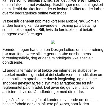
kan ses som grænseløst billig, kan det tit være et fingerpeg
om en falsk internet webshop. Bestillinger med betalingskort
er imidlertid dækket ind under et lovbud, hvilket redder køber
overfor bedrageriske online webshops.
Vi foreslår generelt køb med kort eller MobilePay. Som en
anden løsning kan du anvende en løsning på afbetaling
som for eksempel ViaBill, hvis du foretrækker at betale
pengene over flere uger.
Forinden nogen handler i en Design Letters online forretning
bør man for at være sikker gennemløbe netshoppens
forretningsvilkår, dog er det almindeligvis ikke specielt
ophidsende.
Et andet alternativ er at tjekke om internet selskabet er e-
mærket medlem, grundet at det skulle være en indikation om
at netbutikken opretholder dansk lovgivning, og at online
shoppen jævnligt føres tilsyn med af fagfolk der forstår
reglementet på området. Det giver dig genvej til at blive
assisteret, hvis du får udfordringer med din ordre.
Ligeså slår vi et slag for at kunden er vidende om de mest
basale forhold der kan influere på købet, som fx den