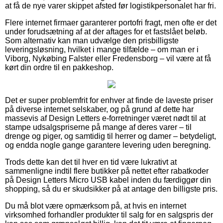
at få de nye varer skippet afsted før logistikpersonalet har fri.
Flere internet firmaer garanterer portofri fragt, men ofte er det
under forudsætning af at der aftages for et fastslået beløb.
Som alternativ kan man udvælge den prisbilligste
leveringsløsning, hvilket i mange tilfælde – om man er i
Viborg, Nykøbing Falster eller Fredensborg – vil være at få
kørt din ordre til en pakkeshop.
Det er super problemfrit for enhver at finde de laveste priser
på diverse internet selskaber, og på grund af dette har
massevis af Design Letters e-forretninger været nødt til at
stampe udsalgspriserne på mange af deres varer – til
drenge og piger, og samtidig til herrer og damer – betydeligt,
og endda nogle gange garantere levering uden beregning.
Trods dette kan det til hver en tid være lukrativt at
sammenligne indtil flere butikker på nettet efter rabatkoder
på Design Letters Micro USB kabel inden du færdiggør din
shopping, så du er skudsikker på at antage den billigste pris.
Du må blot være opmærksom på, at hvis en internet
virksomhed forhandler produkter til salg for en salgspris der