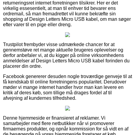
returneringsret internet forretningen tilsikrer. Her er det
virkelig essesentielt, at man til enhver tid bevarer ens
ordremail, så man fremadrettet vil kunne bekræfte sin
shopping af Design Letters Micro USB kabel, om man søger
efter varer til en pige eller dreng.
Trustpilot frembyder visse udmærkede chancer for at
gennemstøve ret mange aktuelle brugeres oplevelser og
derfor anbefaler vi, at du kigger på online virksomhedens
anmeldelser af Design Letters Micro USB kabel forinden du
placerer din ordre.
Facebook genererer desuden nogle troværdige genveje til at
få kendskab til online forretningens popularitet. Derudover
møder vi mange internet handler hvor man kan levere en
kritik af deres køb, som tillige må drages fordel af til
afvejning af kundernes tilfredshed.
Denne hjemmeside er finansieret af reklamer. Vi
samarbejder med flere netbutikker når vi promoverer
firmaernes produkter, og opnår kommission for så vidt en af
de besøgende på vores hjemmeside foretager et køb.