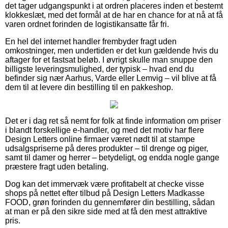
det tager udgangspunkt i at ordren placeres inden et bestemt
klokkeslæt, med det formål at de har en chance for at nå at få
varen ordnet forinden de logistikansatte får fri.
En hel del internet handler frembyder fragt uden
omkostninger, men undertiden er det kun gældende hvis du
aftager for et fastsat beløb. I øvrigt skulle man snuppe den
billigste leveringsmulighed, der typisk – hvad end du
befinder sig nær Aarhus, Varde eller Lemvig – vil blive at få
dem til at levere din bestilling til en pakkeshop.
Det er i dag ret så nemt for folk at finde information om priser
i blandt forskellige e-handler, og med det motiv har flere
Design Letters online firmaer været nødt til at stampe
udsalgspriserne på deres produkter – til drenge og piger,
samt til damer og herrer – betydeligt, og endda nogle gange
præstere fragt uden betaling.
Dog kan det immervæk være profitabelt at checke visse
shops på nettet efter tilbud på Design Letters Madkasse
FOOD, grøn forinden du gennemfører din bestilling, sådan
at man er på den sikre side med at få den mest attraktive
pris.