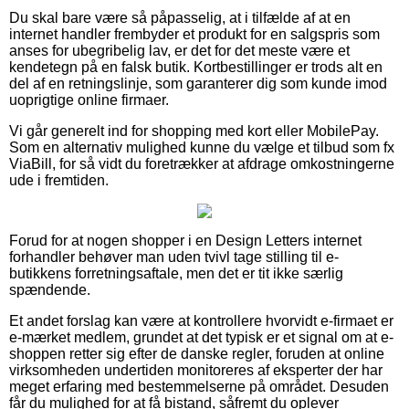
Du skal bare være så påpasselig, at i tilfælde af at en
internet handler frembyder et produkt for en salgspris som
anses for ubegribelig lav, er det for det meste være et
kendetegn på en falsk butik. Kortbestillinger er trods alt en
del af en retningslinje, som garanterer dig som kunde imod
uoprigtige online firmaer.
Vi går generelt ind for shopping med kort eller MobilePay.
Som en alternativ mulighed kunne du vælge et tilbud som fx
ViaBill, for så vidt du foretrækker at afdrage omkostningerne
ude i fremtiden.
Forud for at nogen shopper i en Design Letters internet
forhandler behøver man uden tvivl tage stilling til e-
butikkens forretningsaftale, men det er tit ikke særlig
spændende.
Et andet forslag kan være at kontrollere hvorvidt e-firmaet er
e-mærket medlem, grundet at det typisk er et signal om at e-
shoppen retter sig efter de danske regler, foruden at online
virksomheden undertiden monitoreres af eksperter der har
meget erfaring med bestemmelserne på området. Desuden
får du mulighed for at få bistand, såfremt du oplever