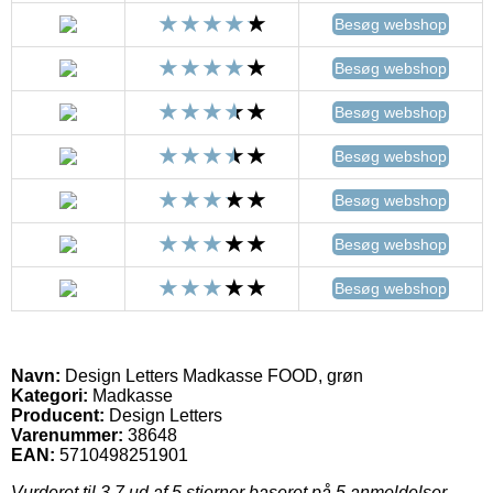
Besøg webshop
Besøg webshop
Besøg webshop
Besøg webshop
Besøg webshop
Besøg webshop
Besøg webshop
Navn:
Design Letters Madkasse FOOD, grøn
Kategori:
Madkasse
Producent:
Design Letters
Varenummer:
38648
EAN:
5710498251901
Vurderet til
3.7
ud af 5 stjerner baseret på
5
anmeldelser