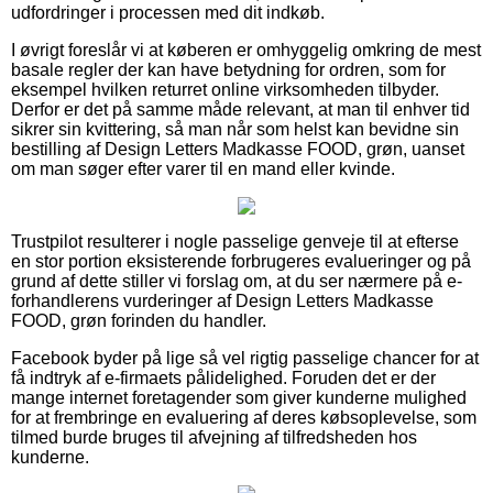
udfordringer i processen med dit indkøb.
I øvrigt foreslår vi at køberen er omhyggelig omkring de mest
basale regler der kan have betydning for ordren, som for
eksempel hvilken returret online virksomheden tilbyder.
Derfor er det på samme måde relevant, at man til enhver tid
sikrer sin kvittering, så man når som helst kan bevidne sin
bestilling af Design Letters Madkasse FOOD, grøn, uanset
om man søger efter varer til en mand eller kvinde.
Trustpilot resulterer i nogle passelige genveje til at efterse
en stor portion eksisterende forbrugeres evalueringer og på
grund af dette stiller vi forslag om, at du ser nærmere på e-
forhandlerens vurderinger af Design Letters Madkasse
FOOD, grøn forinden du handler.
Facebook byder på lige så vel rigtig passelige chancer for at
få indtryk af e-firmaets pålidelighed. Foruden det er der
mange internet foretagender som giver kunderne mulighed
for at frembringe en evaluering af deres købsoplevelse, som
tilmed burde bruges til afvejning af tilfredsheden hos
kunderne.