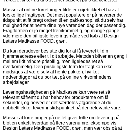
Masser af online forretninger tildeler i øjeblikket et hav af
forskellige fragttyper. Det mest populære er på nuværende
tidspunkt at få bragt ordren til en pakkeshop, så du selv har
mulighed for at hente dine nye varer den dag der passer dig.
Fragtformen er jo meget fremkommelig, og mange gange
ydermere den billigste leveringsmåde ved køb af Design
Letters Madkasse FOOD, grøn.
Du kan derudover beslutte dig for at få leveret til din
hjemmeadresse eller til dit arbejde. Metoden bliver en gang i
mellem lidt mindre prisbillig, men ligeledes ret så
overkommelig. Den prisbilligste form for fragt kan ikke
modsiges at være selv at hente pakken, hvilket
nødvendiggør at du bor tæt på online virksomhedens
arbejdslager.
Leveringshastigheden på Madkasse kan være ret så
relevant såfremt du har behov for produkterne om få
sekunder, og herved er det særdeles afgørende at du
dobbelttjekker leveringstidspunktet på den relevante vare.
Masser af forretninger på nettet giver løfte om levering på
blot en enkelt hverdag på flere varenumre, eksempelvis
Design Letters Madkasse FOOD, grøn, men vær obs på at