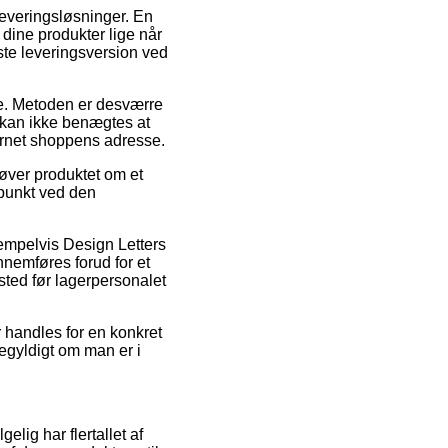
leveringsløsninger. En
 dine produkter lige når
ste leveringsversion ved
de. Metoden er desværre
 kan ikke benægtes at
ternet shoppens adresse.
øver produktet om et
spunkt ved den
empelvis Design Letters
nnemføres forud for et
sted før lagerpersonalet
 handles for en konkret
gegyldigt om man er i
elig har flertallet af