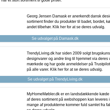
 har et stort sortiment til gode priser.
Georg Jensen Damask er anerkendt dansk desig
sortiment finder du produkter til badet, bordet, 
andet tilbehør. Klik her for at se deres udvalg.
Se udvalget på Damask.dk
TrendyLiving.dk har siden 2009 solgt brugskunst, 
designvarer og andre ting til hjemmet via deres
mærkede og har gode anmeldelser på Trustpilot,
på alle varer. Klik her for at se deres udvalg.
Se udvalget på TrendyLiving.dk
MyHomeMøbler.dk er en landsdækkende kæde m
af deres sortiment på webshoppen kan leveres i
mange af produkterne kommer fuld samlet fra fabr