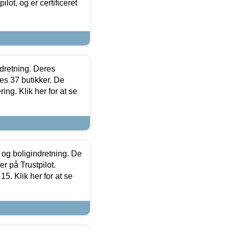
lot, og er certificeret
ndretning. Deres
s 37 butikker. De
ing. Klik her for at se
 og boligindretning. De
r på Trustpilot.
5. Klik her for at se