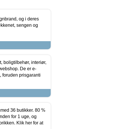
nbrand, og i deres
køkkenet, sengen og
boligtilbehør, interiør,
 webshop. De er e-
 foruden prisgaranti
ed 36 butikker. 80 %
nden for 1 uge, og
ikken. Klik her for at