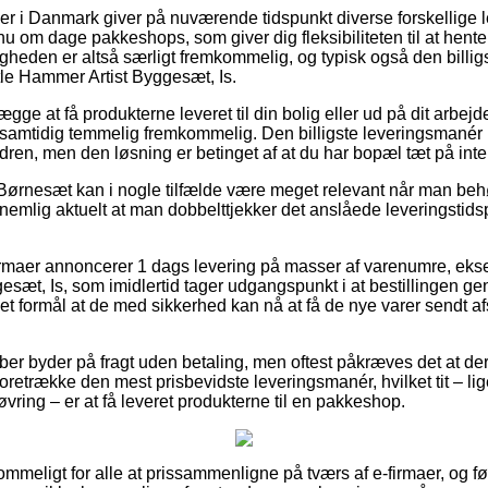
ker i Danmark giver på nuværende tidspunkt diverse forskellige 
u om dage pakkeshops, som giver dig fleksibiliteten til at hente
igheden er altså særligt fremkommelig, og typisk også den billig
tle Hammer Artist Byggesæt, Is.
ge at få produkterne leveret til din bolig eller ud på dit arbej
 samtidig temmelig fremkommelig. Den billigste leveringsmanér
rdren, men den løsning er betinget af at du har bopæl tæt på in
Børnesæt kan i nogle tilfælde være meget relevant når man beh
t nemlig aktuelt at man dobbelttjekker det anslåede leveringstid
irmaer annoncerer 1 dags levering på masser af varenumre, eks
esæt, Is, som imidlertid tager udgangspunkt i at bestillingen ge
et formål at de med sikkerhed kan nå at få de nye varer sendt af
ber byder på fragt uden betaling, men oftest påkræves det at der
foretrække den mest prisbevidste leveringsmanér, hvilket tit – li
øvring – er at få leveret produkterne til en pakkeshop.
mmeligt for alle at prissammenligne på tværs af e-firmaer, og følg