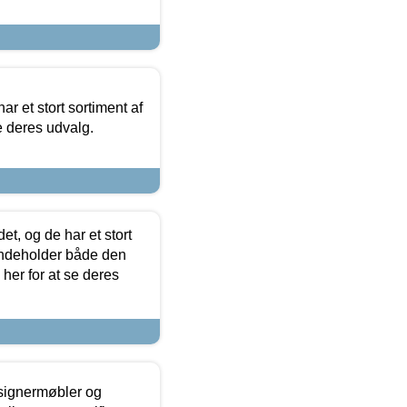
ar et stort sortiment af
e deres udvalg.
t, og de har et stort
 indeholder både den
 her for at se deres
esignermøbler og