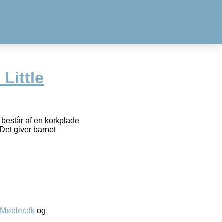
Little
består af en korkplade
Det giver barnet
øbler.dk
og