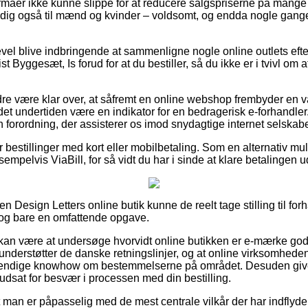
irmaer ikke kunne slippe for at reducere salgspriserne på mange a
dig også til mænd og kvinder – voldsomt, og endda nogle gange
evel blive indbringende at sammenligne nogle online outlets efte
st Byggesæt, Is forud for at du bestiller, så du ikke er i tvivl om
re være klar over, at såfremt en online webshop frembyder en var
 det undertiden være en indikator for en bedragerisk e-forhandle
en forordning, der assisterer os imod snydagtige internet selskabe
for bestillinger med kort eller mobilbetaling. Som en alternativ m
empelvis ViaBill, for så vidt du har i sinde at klare betalingen u
en Design Letters online butik kunne de reelt tage stilling til fo
 dog bare en omfattende opgave.
an være at undersøge hvorvidt online butikken er e-mærke godk
 understøtter de danske retningslinjer, og at online virksomhed
vendige knowhow om bestemmelserne på området. Desuden giver
r udsat for besvær i processen med din bestilling.
 at man er påpasselig med de mest centrale vilkår der har indflyd