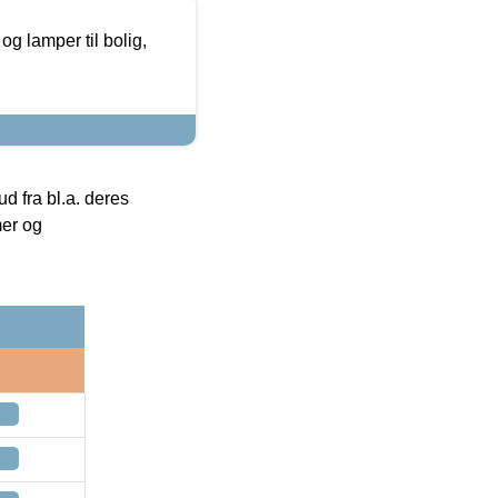
g lamper til bolig,
 fra bl.a. deres
mer og