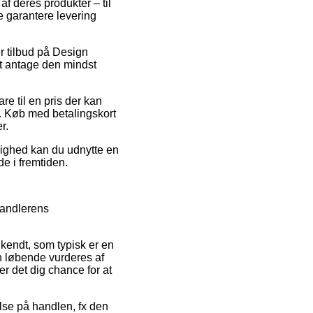
f deres produkter – til
 garantere levering
r tilbud på Design
 at antage den mindst
e til en pris der kan
r. Køb med betalingskort
r.
ulighed kan du udnytte en
de i fremtiden.
rhandlerens
endt, som typisk er en
en løbende vurderes af
 det dig chance for at
else på handlen, fx den