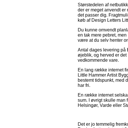
Størstedelen af netbutik
der er meget anvendt er n
det passer dig. Fragtmul
køb af Design Letters Lit
Du kunne omvendt planlæg
en tak mere pebret, men
være at du selv henter o
Antal dages levering på 
øjeblik, og herved er de
vedkommende vare.
En lang række internet f
Little Hammer Artist Bygg
bestemt tidspunkt, med d
har fri.
En række internet selska
sum. I øvrigt skulle man 
Helsingør, Varde eller St
Det er jo temmelig fremko