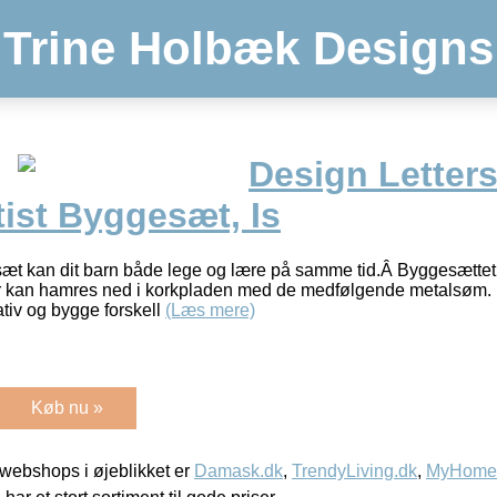
Trine Holbæk Designs
Design Letters 
ist Byggesæt, Is
æt kan dit barn både lege og lære på samme tid.Â Byggesættet 
der kan hamres ned i korkpladen med de medfølgende metalsøm. 
ativ og bygge forskell
(Læs mere)
Køb nu »
webshops i øjeblikket er
Damask.dk
,
TrendyLiving.dk
,
MyHomeM