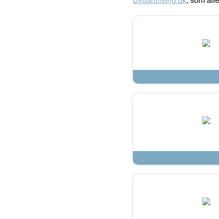
Bydahlliving.dk
, som alle