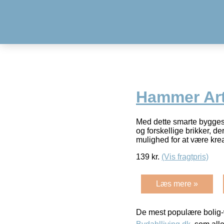
Hammer Art
Med dette smarte bygges
og forskellige brikker, 
mulighed for at være kre
139
kr.
(Vis fragtpris)
Læs mere »
De mest populære bolig-