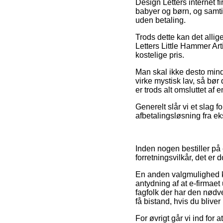
Design Letters internet f
babyer og børn, og samti
uden betaling.
Trods dette kan det allig
Letters Little Hammer Arti
kostelige pris.
Man skal ikke desto mind
virke mystisk lav, så bør
er trods alt omsluttet af 
Generelt slår vi et slag 
afbetalingsløsning fra eks
Inden nogen bestiller på 
forretningsvilkår, det er
En anden valgmulighed k
antydning af at e-firmaet
fagfolk der har den nød
få bistand, hvis du blive
For øvrigt går vi ind for