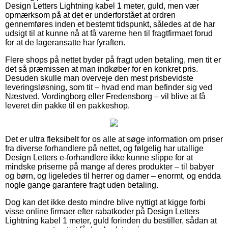
Design Letters Lightning kabel 1 meter, guld, men vær
opmærksom på at det er underforstået at ordren
gennemføres inden et bestemt tidspunkt, således at de har
udsigt til at kunne nå at få varerne hen til fragtfirmaet forud
for at de lageransatte har fyraften.
Flere shops på nettet byder på fragt uden betaling, men tit er
det så præmissen at man indkøber for en konkret pris.
Desuden skulle man overveje den mest prisbevidste
leveringsløsning, som tit – hvad end man befinder sig ved
Næstved, Vordingborg eller Fredensborg – vil blive at få
leveret din pakke til en pakkeshop.
Det er ultra fleksibelt for os alle at søge information om priser
fra diverse forhandlere på nettet, og følgelig har utallige
Design Letters e-forhandlere ikke kunne slippe for at
mindske priserne på mange af deres produkter – til babyer
og børn, og ligeledes til herrer og damer – enormt, og endda
nogle gange garantere fragt uden betaling.
Dog kan det ikke desto mindre blive nyttigt at kigge forbi
visse online firmaer efter rabatkoder på Design Letters
Lightning kabel 1 meter, guld forinden du bestiller, sådan at