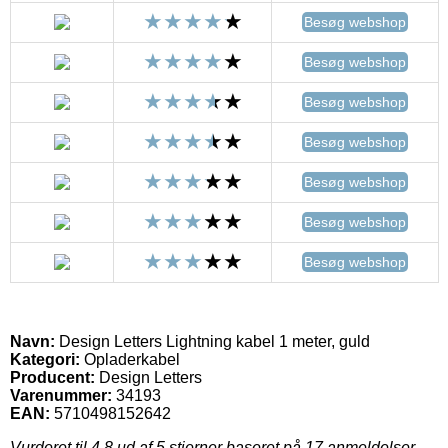
Besøg webshop
Besøg webshop
Besøg webshop
Besøg webshop
Besøg webshop
Besøg webshop
Besøg webshop
Navn:
Design Letters Lightning kabel 1 meter, guld
Kategori:
Opladerkabel
Producent:
Design Letters
Varenummer:
34193
EAN:
5710498152642
Vurderet til
4.8
ud af 5 stjerner baseret på
17
anmeldelser