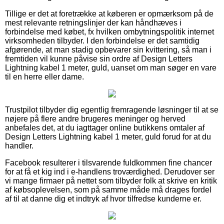
Tillige er det at foretrække at køberen er opmærksom på de
mest relevante retningslinjer der kan håndhæves i
forbindelse med købet, fx hvilken ombytningspolitik internet
virksomheden tilbyder. I den forbindelse er det samtidig
afgørende, at man stadig opbevarer sin kvittering, så man i
fremtiden vil kunne påvise sin ordre af Design Letters
Lightning kabel 1 meter, guld, uanset om man søger en vare
til en herre eller dame.
Trustpilot tilbyder dig egentlig fremragende løsninger til at se
nøjere på flere andre brugeres meninger og herved
anbefales det, at du iagttager online butikkens omtaler af
Design Letters Lightning kabel 1 meter, guld forud for at du
handler.
Facebook resulterer i tilsvarende fuldkommen fine chancer
for at få et kig ind i e-handlens troværdighed. Derudover ser
vi mange firmaer på nettet som tilbyder folk at skrive en kritik
af købsoplevelsen, som på samme måde må drages fordel
af til at danne dig et indtryk af hvor tilfredse kunderne er.