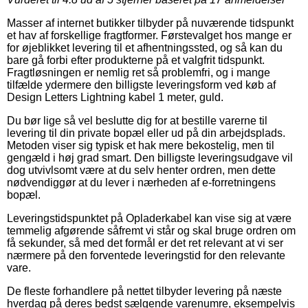
Masser af internet butikker tilbyder på nuværende tidspunkt
et hav af forskellige fragtformer. Førstevalget hos mange er
for øjeblikket levering til et afhentningssted, og så kan du
bare gå forbi efter produkterne på et valgfrit tidspunkt.
Fragtløsningen er nemlig ret så problemfri, og i mange
tilfælde ydermere den billigste leveringsform ved køb af
Design Letters Lightning kabel 1 meter, guld.
Du bør lige så vel beslutte dig for at bestille varerne til
levering til din private bopæl eller ud på din arbejdsplads.
Metoden viser sig typisk et hak mere bekostelig, men til
gengæld i høj grad smart. Den billigste leveringsudgave vil
dog utvivlsomt være at du selv henter ordren, men dette
nødvendiggør at du lever i nærheden af e-forretningens
bopæl.
Leveringstidspunktet på Opladerkabel kan vise sig at være
temmelig afgørende såfremt vi står og skal bruge ordren om
få sekunder, så med det formål er det ret relevant at vi ser
nærmere på den forventede leveringstid for den relevante
vare.
De fleste forhandlere på nettet tilbyder levering på næste
hverdag på deres bedst sælgende varenumre, eksempelvis