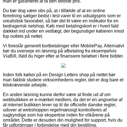
man er garanteret at få den bedste pris.
Du bør dog være obs på, at i tilfælde af at en online
forretning sælger bedst i test varer til en udsalgspris som er
urealistisk favorabel, så bør det tit være en indikator for en
bedragerisk netshop. Køb med betalingskort er i hvert fald
dækket ind under en vedtægt, der begunstiger køberen imod
fup outlets på nettet.
Vi foreslår generelt kortbetalinger eller MobilePay. Alternativt
bør du overveje en løsning på afbetaling fra eksempelvis
ViaBill, ifald du higer efter at finansiere beløbet i flere bidder.
Inden folk køber på en Design Letters shop på nettet bør
man faktisk studere virksomhedens regler, det er dog bare et
tidskrævende arbejde.
En anden løsning kunne derfor være at finde ud af om
webbutikken er e-mærket medlem, da det er en angivelse af
at internet butikken lever op til de officielle danske regler,
udover at webshoppen regelmæssigt kontrolleres af
sagkyndige som har ekspertise inden for vilkårene på
området. Dette er desuden din mulighed for support, hvis du
får udfordringer i forbindelse med din bestilling.