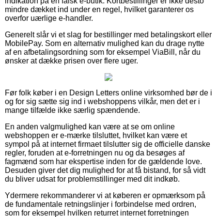
indikation på en falsk e-butik. Kortbestillinger er ikke desto
mindre dækket ind under en regel, hvilket garanterer os
overfor uærlige e-handler.
Generelt slår vi et slag for bestillinger med betalingskort eller
MobilePay. Som en alternativ mulighed kan du drage nytte
af en afbetalingsordning som for eksempel ViaBill, når du
ønsker at dække prisen over flere uger.
Før folk køber i en Design Letters online virksomhed bør de i
og for sig sætte sig ind i webshoppens vilkår, men det er i
mange tilfælde ikke særlig spændende.
En anden valgmulighed kan være at se om online
webshoppen er e-mærke tilsluttet, hvilket kan være et
sympol på at internet firmaet tilslutter sig de officielle danske
regler, foruden at e-forretningen nu og da besøges af
fagmænd som har ekspertise inden for de gældende love.
Desuden giver det dig mulighed for at få bistand, for så vidt
du bliver udsat for problemstillinger med dit indkøb.
Ydermere rekommanderer vi at køberen er opmærksom på
de fundamentale retningslinjer i forbindelse med ordren,
som for eksempel hvilken returret internet forretningen