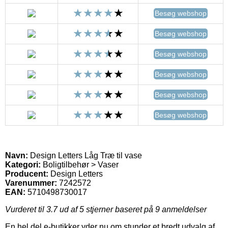
Besøg webshop
Besøg webshop
Besøg webshop
Besøg webshop
Besøg webshop
Besøg webshop
Navn:
Design Letters Låg Træ til vase
Kategori:
Boligtilbehør > Vaser
Producent:
Design Letters
Varenummer:
7242572
EAN:
5710498730017
Vurderet til
3.7
ud af 5 stjerner baseret på
9
anmeldelser
En hel del e-butikker yder nu om stunder et bredt udvalg af