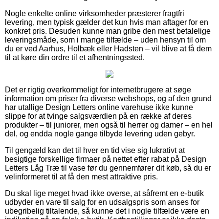
Nogle enkelte online virksomheder præsterer fragtfri
levering, men typisk gælder det kun hvis man aftager for en
konkret pris. Desuden kunne man gribe den mest betalelige
leveringsmåde, som i mange tilfælde – uden hensyn til om
du er ved Aarhus, Holbæk eller Hadsten – vil blive at få dem
til at køre din ordre til et afhentningssted.
Det er rigtig overkommeligt for internetbrugere at søge
information om priser fra diverse webshops, og af den grund
har utallige Design Letters online varehuse ikke kunne
slippe for at tvinge salgsværdien på en række af deres
produkter – til juniorer, men også til herrer og damer – en hel
del, og endda nogle gange tilbyde levering uden gebyr.
Til gengæld kan det til hver en tid vise sig lukrativt at
besigtige forskellige firmaer på nettet efter rabat på Design
Letters Låg Træ til vase før du gennemfører dit køb, så du er
velinformeret til at få den mest attraktive pris.
Du skal lige meget hvad ikke overse, at såfremt en e-butik
udbyder en vare til salg for en udsalgspris som anses for
ubegribelig tiltalende, så kunne det i nogle tilfælde være en