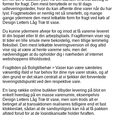
former for fragt. Den mest benyttede er nu til dags
udleveringssteder, hvor du kan afhente dine varer når du har
lyst. Fragtmetoden er nemlig ret så smertefri, og mange
gange ydermere den mest letkøbte form for fragt ved køb af
Design Letters Låg Træ til vase.
Du kunne ydermere afveje for og imod at få varerne leveret
til din bopæl eller til din arbejdsplads. Fragtformen viser sig
til tider en lille smule mere bekostelig, men tillige temmelig
fleksibel. Den mest letkøbte leveringsversion vil dog altid
vise sig at være at hente varerne selv, men det
nødvendiggør at du opholder dig i nærheden af internet
webshoppens tilholdssted.
Fragttiden på Boligtilbehør > Vaser kan være særdeles
væsentlig ifald vi har behov for dine nye varer straks, og af
den grund er det skam centralt at vi tjekker det forventede
leveringstidspunkt ved den respektive vare.
En lang række online butikker tilbyder levering på blot en
enkelt hverdag på en masse varenumre, eksempelvis
Design Letters Låg Træ til vase, men som trods alt er
betinget af at transaktionen realiseres tidligere end et fast
klokkeslæt, sådan at de sandsynligvis kan nå at få pakken
afsted forud for at de logistikansatte holder fyraften.