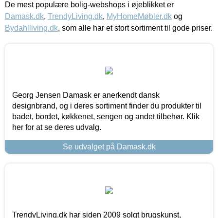
De mest populære bolig-webshops i øjeblikket er
Damask.dk
,
TrendyLiving.dk
,
MyHomeMøbler.dk
og
Bydahlliving.dk
, som alle har et stort sortiment til gode priser.
Georg Jensen Damask er anerkendt dansk
designbrand, og i deres sortiment finder du produkter til
badet, bordet, køkkenet, sengen og andet tilbehør. Klik
her for at se deres udvalg.
Se udvalget på Damask.dk
TrendyLiving.dk har siden 2009 solgt brugskunst,