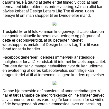
garanterer. På grund af dette er det tilmed vigtigt, at man
permanent bibeholder ens ordrekvittering, så man altid kan
påvise købet af Design Letters Låg Træ til vase, uden
hensyn til om man shopper til en kvinde eller mand.
Trustpilot fører til fuldkommen fine genveje til at sondere en
stor portion aktuelle køberes evalueringer og på grund af
dette er det prisværdigt, at du betragter internet
webshoppens omtaler af Design Letters Låg Træ til vase
forud for at du handler.
Facebook genererer ligeledes immervæk anstændige
muligheder for at få kendskab til internet firmaets popularitet.
Foruden det ser vi mange netbutikker hvor du kan udforme
en evaluering af deres købsoplevelse, som tillige kan
drages fordel af til at fornemme tidligere kunders oplevelser.
Denne hjemmeside er finansieret af annonceindtægter. Vi
har et tæt samarbejde med forskellige online firmaer derved
at vi annoncerer deres varer, og får kommission for så vidt en
af de besøgende på vores hjemmeside laver en bestilling.