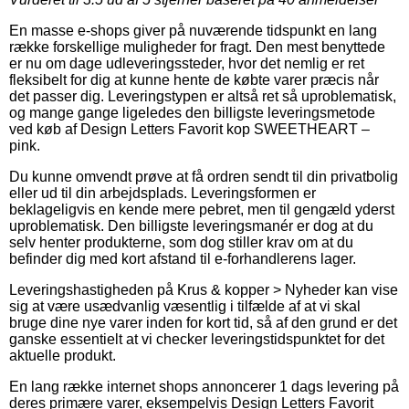
En masse e-shops giver på nuværende tidspunkt en lang
række forskellige muligheder for fragt. Den mest benyttede
er nu om dage udleveringssteder, hvor det nemlig er ret
fleksibelt for dig at kunne hente de købte varer præcis når
det passer dig. Leveringstypen er altså ret så uproblematisk,
og mange gange ligeledes den billigste leveringsmetode
ved køb af Design Letters Favorit kop SWEETHEART –
pink.
Du kunne omvendt prøve at få ordren sendt til din privatbolig
eller ud til din arbejdsplads. Leveringsformen er
beklageligvis en kende mere pebret, men til gengæld yderst
uproblematisk. Den billigste leveringsmanér er dog at du
selv henter produkterne, som dog stiller krav om at du
befinder dig med kort afstand til e-forhandlerens lager.
Leveringshastigheden på Krus & kopper > Nyheder kan vise
sig at være usædvanlig væsentlig i tilfælde af at vi skal
bruge dine nye varer inden for kort tid, så af den grund er det
ganske essentielt at vi checker leveringstidspunktet for det
aktuelle produkt.
En lang række internet shops annoncerer 1 dags levering på
deres primære varer, eksempelvis Design Letters Favorit