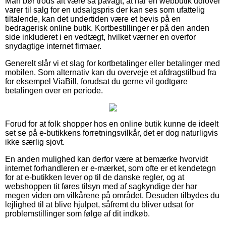
Man bør trods alt være så påvagt, at når en webbutik udlover
varer til salg for en udsalgspris der kan ses som ufattelig
tiltalende, kan det undertiden være et bevis på en
bedragerisk online butik. Kortbestillinger er på den anden
side inkluderet i en vedtægt, hvilket værner en overfor
snydagtige internet firmaer.
Generelt slår vi et slag for kortbetalinger eller betalinger med
mobilen. Som alternativ kan du overveje et afdragstilbud fra
for eksempel ViaBill, forudsat du gerne vil godtgøre
betalingen over en periode.
Forud for at folk shopper hos en online butik kunne de ideelt
set se på e-butikkens forretningsvilkår, det er dog naturligvis
ikke særlig sjovt.
En anden mulighed kan derfor være at bemærke hvorvidt
internet forhandleren er e-mærket, som ofte er et kendetegn
for at e-butikken lever op til de danske regler, og at
webshoppen tit føres tilsyn med af sagkyndige der har
megen viden om vilkårene på området. Desuden tilbydes du
lejlighed til at blive hjulpet, såfremt du bliver udsat for
problemstillinger som følge af dit indkøb.