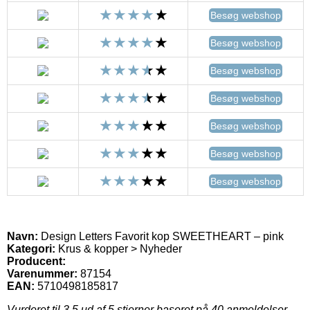
Besøg webshop
Besøg webshop
Besøg webshop
Besøg webshop
Besøg webshop
Besøg webshop
Besøg webshop
Navn:
Design Letters Favorit kop SWEETHEART – pink
Kategori:
Krus & kopper > Nyheder
Producent:
Varenummer:
87154
EAN:
5710498185817
Vurderet til
3.5
ud af 5 stjerner baseret på
40
anmeldelser