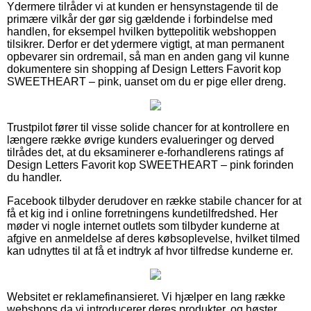
Ydermere tilråder vi at kunden er hensynstagende til de
primære vilkår der gør sig gældende i forbindelse med
handlen, for eksempel hvilken byttepolitik webshoppen
tilsikrer. Derfor er det ydermere vigtigt, at man permanent
opbevarer sin ordremail, så man en anden gang vil kunne
dokumentere sin shopping af Design Letters Favorit kop
SWEETHEART – pink, uanset om du er pige eller dreng.
Trustpilot fører til visse solide chancer for at kontrollere en
længere række øvrige kunders evalueringer og derved
tilrådes det, at du eksaminerer e-forhandlerens ratings af
Design Letters Favorit kop SWEETHEART – pink forinden
du handler.
Facebook tilbyder derudover en række stabile chancer for at
få et kig ind i online forretningens kundetilfredshed. Her
møder vi nogle internet outlets som tilbyder kunderne at
afgive en anmeldelse af deres købsoplevelse, hvilket tilmed
kan udnyttes til at få et indtryk af hvor tilfredse kunderne er.
Websitet er reklamefinansieret. Vi hjælper en lang række
webshops da vi introducerer deres produkter, og høster