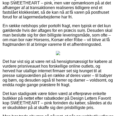
kop SWEETHEART – pink, men vær opmærksom på at det
afhænger af at transaktionen realiseres tidligere end et
fastslået klokkeslæt, så de kan nå at få varen på posthuset
forud for at lagermedarbejderne har fri.
En række netshops yder portofri fragt, men typisk er det kun
gældende hvis der aftages for en præcis sum. Desuden skal
man beslutte sig for den billigste leveringsmåde, som ofte –
om man bor nær Horsens, Korsør eller Ribe – vil blive at få
fragtmanden til at bringe varerne til et afhentningssted.
Det har vist sig at være ret så hensigtsmæssigt for købere at
vurdere prisniveauet hos forskellige online outlets, og
herved har utallige internet firmaer set sig tvunget til at
presse salgsværdien på en række af deres varer – til babyer
og børn, og desuden også til herrer og damer – voldsomt, og
endda nogle gange præstere fri fragt.
Det kan stadigvæk være tiden værd at efterprøve enkelte
butikker på nettet efter rabatkoder på Design Letters Favorit
kop SWEETHEART – pink forinden du køber, således at du
er skudsikker på at skaffe sig den prisbilligste pris.